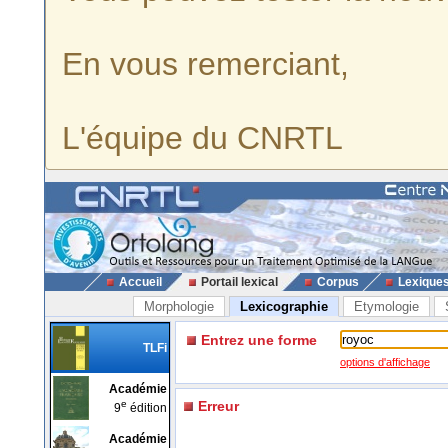
En vous remerciant,
L'équipe du CNRTL
Accueil
Portail lexical
Corpus
Lexique
Morphologie
Lexicographie
Etymologie
Entrez une forme
TLFi
options d'affichage
Académie
e
Erreur
9
édition
Académie