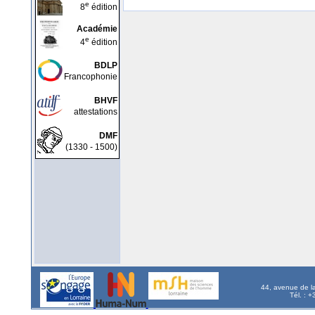
e
8
édition
Académie
e
4
édition
BDLP
Francophonie
BHVF
attestations
DMF
(1330 - 1500)
44, avenue de l
Tél. : 