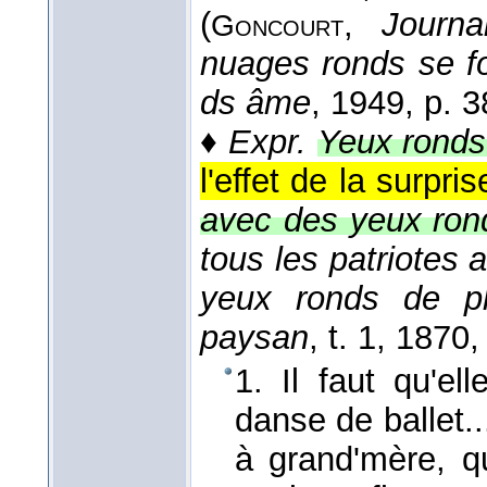
(
,
Journa
Goncourt
nuages ronds se fo
ds âme
, 1949
, p. 3
♦
Expr.
Yeux ronds
l'effet de la surpri
avec des yeux rond
tous les patriotes a
yeux ronds de plai
paysan
, t. 1
, 1870
,
1. Il faut qu'el
danse de ballet..
à grand'mère, q