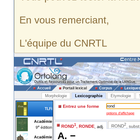
En vous remerciant,
L'équipe du CNRTL
Accueil
Portail lexical
Corpus
Lexique
Morphologie
Lexicographie
Etymologie
Entrez une forme
TLFi
options d'affichage
Académie
2
1
ROND
, subst
ROND
, RONDE
, adj.
e
9
édition
A. −
Académie