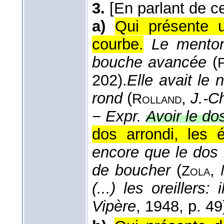
3.
[En parlant de c
a)
Qui présente 
courbe.
Le menton
bouche avancée
(
F
202).
Elle avait le 
rond
(
,
J.-Ch
Rolland
−
Expr.
Avoir le do
dos arrondi, les 
encore que le dos
de boucher
(
,
Zola
(...) les oreillers
Vipère
, 1948
, p. 49