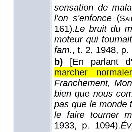
sensation de mala
l'on s'enfonce
(
Sai
161).
Le bruit du m
moteur qui tournait
fam.
, t. 2
, 1948
, p.
b)
[En parlant d
marcher normale
Franchement, Mons
bien que nous com
pas que le monde t
le faire tourner mi
1933
, p. 1094).
Év