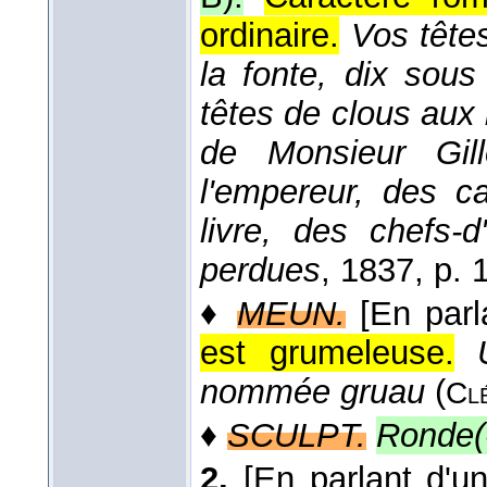
ordinaire.
Vos tête
la fonte, dix sou
têtes de clous aux
de Monsieur Gil
l'empereur, des ca
livre, des chefs-
perdues
, 1837
, p. 
♦
MEUN.
[En parl
est grumeleuse.
nommée gruau
(
Cl
♦
SCULPT.
Ronde(
2.
[En parlant d'un