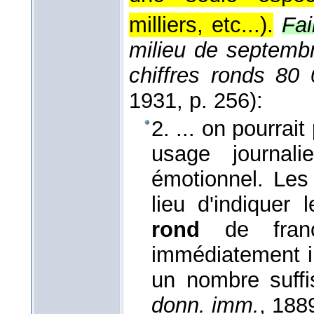
milliers, etc...).
Fai
milieu de septemb
chiffres ronds 8
1931
, p. 256):
2. ... on pourrai
usage journali
émotionnel. Les
lieu d'indiquer
rond
de francs
immédiatement inf
un nombre suff
donn. imm.
, 188