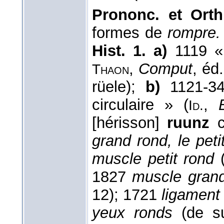
Prononc. et Orth
formes de
rompre.
Hist. 1. a)
1119 « 
,
Comput
, éd
Thaon
rüele);
b)
1121-34
circulaire » (
,
Id.
[hérisson]
ruunz
c
grand rond, le peti
muscle petit rond
1827
muscle gran
12); 1721
ligament
yeux ronds
(de su