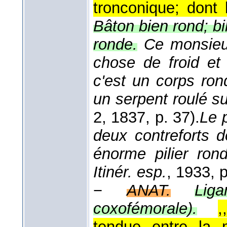
tronconique; dont 
Bâton bien rond; bil
ronde.
Ce monsieur
chose de froid et 
c'est un corps rond
un serpent roulé s
2
, 1837
, p. 37).
Le 
deux contreforts d
énorme pilier ron
Itinér. esp.
, 1933
, 
−
ANAT.
Lig
coxofémorale).
,
tendue entre la m