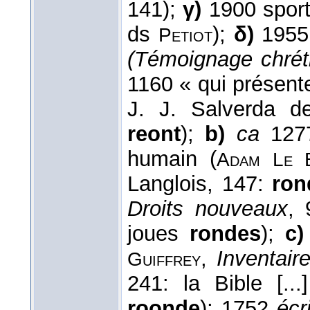
141);
γ)
1900 spor
ds
);
δ)
195
Petiot
(Témoignage chrét
1160 « qui présent
J. J. Salverda d
reont
);
b)
ca
1277
humain (
Adam Le 
Langlois, 147:
ron
Droits nouveaux
, 
joues
rondes
);
c)
,
Inventair
Guiffrey
241: la Bible [...
roonde
); 1752
écr