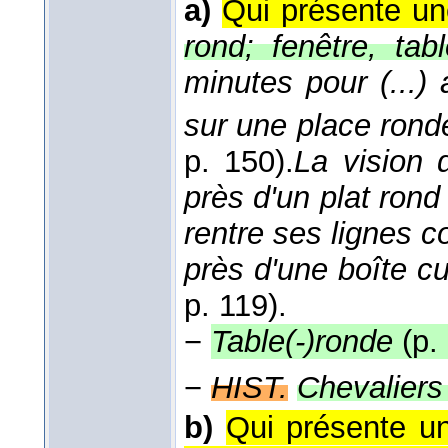
a)
Qui présente une
rond; fenêtre, tab
minutes pour (...) 
sur une place rond
p. 150).
La vision d
près d'un plat rond 
rentre ses lignes co
près d'une boîte c
p. 119).
−
Table(-)ronde
(p.
−
HIST.
Chevaliers
b)
Qui présente un