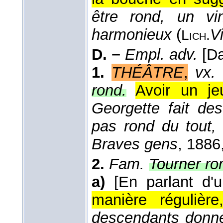
être rond, un vi
harmonieux
(
V
Lich.
D. −
Empl. adv.
[Da
1.
THÉÂTRE
,
vx.
rond.
Avoir un j
Georgette fait des
pas rond du tout,
Braves gens
, 1886
2.
Fam.
Tourner ro
a)
[En parlant d'
manière régulièr
descendants donnen