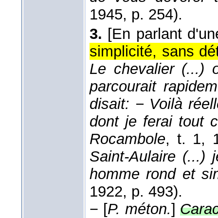
1945
, p. 254).
3.
[En parlant d'un
simplicité, sans dé
Le chevalier (...) o
parcourait rapidem
disait: − Voilà ré
dont je ferai tout 
Rocambole
, t. 1
, 
Saint-Aulaire (...
homme rond et si
1922
, p. 493).
−
[
P. méton.
]
Carac