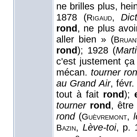
ne brilles plus, hein
1878 (
,
Dic
Rigaud
rond
, ne plus avoi
aller bien » (
Bruan
rond
); 1928 (
Mart
c'est justement ç
mécan.
tourner ro
au Grand Air
, févr
tout à fait
rond
);
tourner
rond
, êtr
rond
(
,
l
Guèvremont
,
Lève-toi
, p. 
Bazin