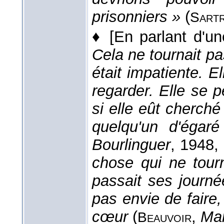
prisonniers »
(
Sart
♦
[En parlant d'un
Cela ne tournait pas
était impatiente. El
regarder. Elle se 
si elle eût cherch
quelqu'un d'égar
Bourlinguer
, 1948
,
chose qui ne tourn
passait ses journé
pas envie de faire, 
cœur
(
,
Ma
Beauvoir