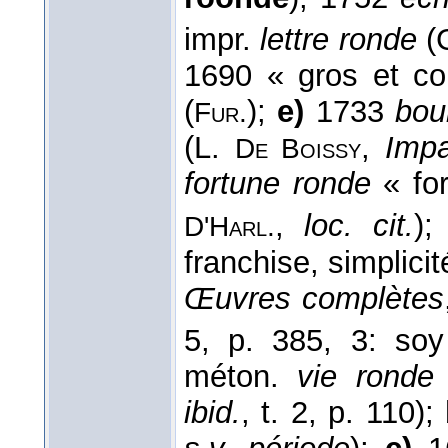
impr.
lettre ronde
(
1690 « gros et co
(
);
e)
1733
bou
Fur.
(L.
,
Impa
De Boissy
fortune ronde
« for
,
loc. cit.
)
D'Harl.
franchise, simplici
Œuvres complètes
5, p. 385, 3: soy
méton.
vie ronde
ibid.
, t. 2, p. 110);