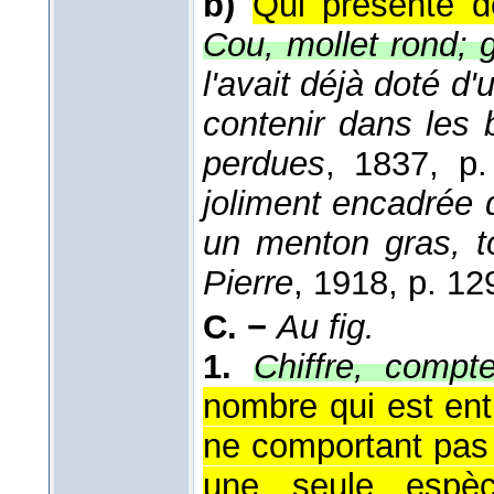
b)
Qui présente d
Cou, mollet rond; 
l'avait déjà doté d'
contenir dans les 
perdues
, 1837
, p.
joliment encadrée 
un menton gras, t
Pierre
, 1918
, p. 12
C. −
Au fig.
1.
Chiffre, compt
nombre qui est ent
ne comportant pas 
une seule espèce