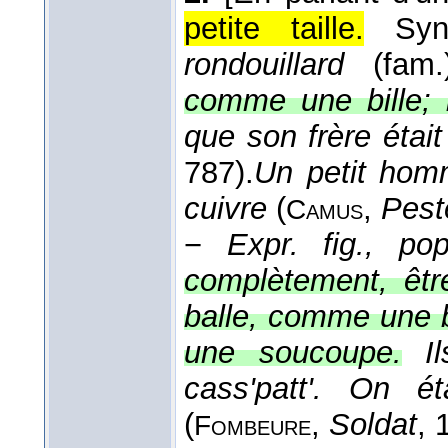
petite taille.
Sy
rondouillard
(fam.)
comme une bille; 
que son frère était
787).
Un petit homm
cuivre
(
,
Pest
Camus
−
Expr. fig., pop
complètement, êtr
balle, comme une 
une soucoupe.
I
cass'patt'. On 
(
,
Soldat
, 
Fombeure