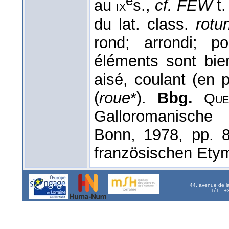
e
au
s.,
cf. FEW
t.
ix
du lat. class.
rotu
rond; arrondi; p
éléments sont bien
aisé, coulant (en 
(
roue
*).
Bbg.
Qu
Galloromanische
Bonn, 1978, pp. 
französischen Etym
44, avenue de l
Tél. : 