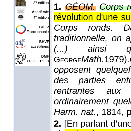
e
8
édition
1.
GÉOM.
Corps r
Académie
révolution d'une su
e
4
édition
Corps ronds. Da
BDLP
Francophonie
traditionnelle, on 
BHVF
(...) ainsi
attestations
Math.
1979
).
DMF
George
(1330 - 1500)
opposent quelquef
des parties enf
rentrantes aux 
ordinairement que
Harm. nat.
, 1814
, 
2.
[En parlant d'un