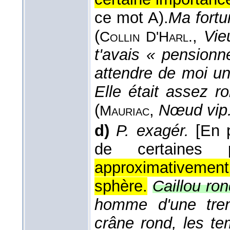
ce mot A).
Ma fortu
(
,
Vie
Collin D'Harl.
t'avais « pensionn
attendre de moi u
Elle était assez r
(
,
Nœud vip
Mauriac
d)
P. exagér.
[En 
de certaines 
approximativemen
sphère.
Caillou ron
homme d'une tren
crâne rond, les t