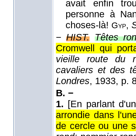
avait enfin tro
personne à Nan
choses-là!
,
S
Gyp
−
HIST.
Têtes ro
Cromwell qui porta
vieille route du 
cavaliers et des 
Londres
, 1933
, p. 
B. −
1.
[En parlant d'u
arrondie dans l'un
de cercle ou une s