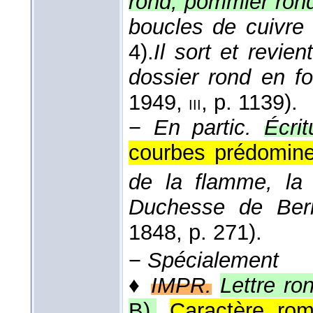
rond; pommier rond;
boucles de cuivre
4).
Il sort et revie
dossier rond en f
1949
,
, p. 1139).
iii
−
En partic.
Écri
courbes prédomine
de la flamme, la
Duchesse de Berr
1848
, p. 271).
−
Spécialement
♦
IMPR.
Lettre ro
B).
Caractère rom