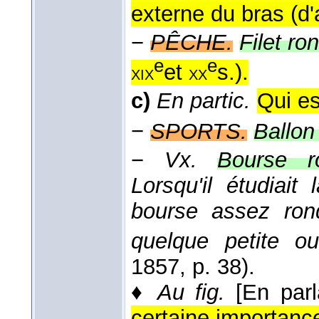
externe du bras (
d'
−
PÊCHE.
Filet ro
e
e
et
s.
).
xix
xx
c)
En partic.
Qui es
−
SPORTS.
Ballon
−
Vx.
Bourse r
Lorsqu'il étudiait
bourse assez ron
quelque petite ou
1857
, p. 38).
♦
Au fig.
[En par
certaine importanc