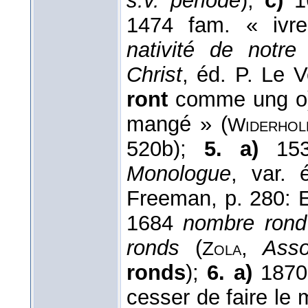
s.v. période
);
c)
1
1474 fam. « ivr
nativité de notr
Christ
, éd. P. Le V
ront
comme ung o
mangé » (
Widerhol
520b);
5. a)
15
Monologue
, var.
Freeman, p. 280: E
1684
nombre rond
ronds
(
,
Ass
Zola
ronds
);
6. a)
187
cesser de faire le m