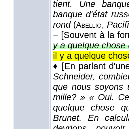
tient. Une banqu
banque d'état russ
rond
(
,
Pacif
Abellio
−
[Souvent à la fo
y a quelque chose 
il y a quelque chos
♦
[En parlant d'un
Schneider, combie
que nous soyons u
mille? » « Oui. Cen
quelque chose qu
Brunet. En calcu
devrions pouvoi