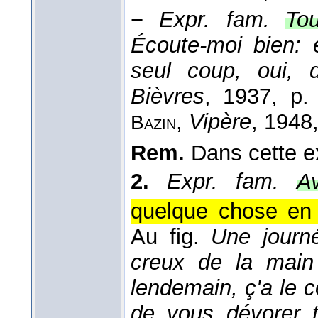
−
Expr. fam.
Tou
Écoute-moi bien: e
seul coup, oui, 
Bièvres
, 1937
, p.
,
Vipère
, 1948
Bazin
Rem.
Dans cette e
2.
Expr. fam.
Av
quelque chose en 
Au fig.
Une journ
creux de la main 
lendemain, ç'a le 
de vous dévorer t