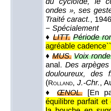
du cycloïde, le 
ondes », ses gest
Traité caract.
, 194
−
Spécialement
♦
LITT.
Période ro
agréable cadence``
♦
MUS.
Voix ronde
anal.
Des arpèges 
douloureux, des 
(
,
J.-Chr.
, A
Rolland
♦
ŒNOL.
[En pa
équilibre parfait e
la bouche en sugg