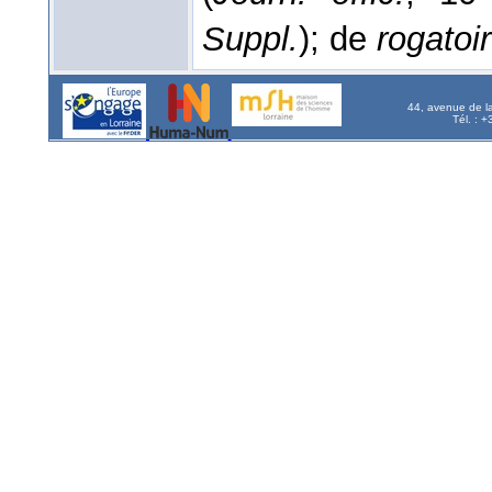
Suppl.
); de
rogatoi
44, avenue de l
Tél. : 