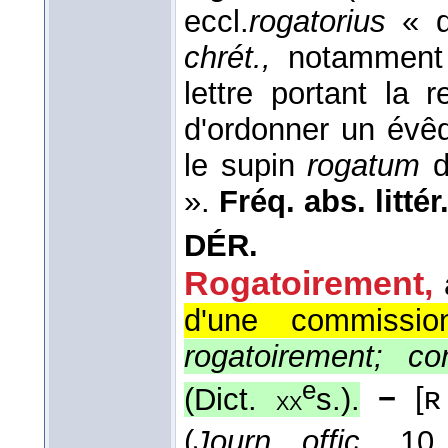
eccl.
rogatorius
« d
chrét.,
notamment 
lettre portant la 
d'ordonner un évê
le supin
rogatum
».
Fréq. abs. littér.
DÉR.
Rogatoirement
,
d'une commission
rogatoirement; c
e
(
Dict.
s.
).
−
[ʀ
xx
(
Journ. offic.
, 10