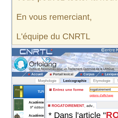
En vous remerciant,
L'équipe du CNRTL
Accueil
Portail lexical
Corpus
Lexique
Morphologie
Lexicographie
Etymologie
Entrez une forme
TLFi
options d'affichage
Académie
ROGATOIREMENT
, adv.,
e
9
édition
RO
* Dans l'article "
Académie