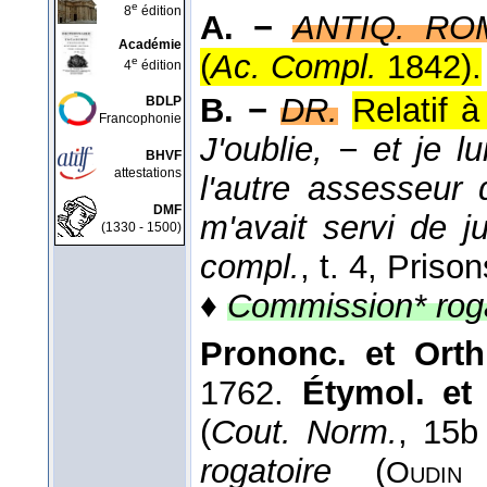
e
8
édition
A. −
ANTIQ. RO
Académie
(
Ac. Compl.
1842
).
e
4
édition
B. −
DR.
Relatif 
BDLP
Francophonie
J'oublie, − et je
BHVF
attestations
l'autre assesseur 
DMF
m'avait servi de ju
(1330 - 1500)
compl.
, t. 4, Prison
♦
Commission* roga
Prononc. et Orth
1762.
Étymol. et 
(
Cout. Norm.
, 15b
rogatoire
(
Oudi