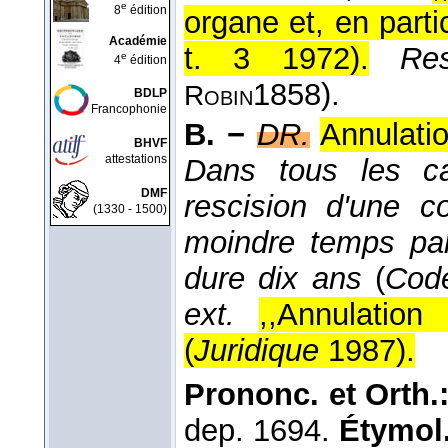
e
8
édition
organe et, en parti
Académie
t. 3 1972
).
Re
e
4
édition
1858
).
Robin
BDLP
Francophonie
B. −
DR.
Annulati
BHVF
attestations
Dans tous les ca
DMF
rescision d'une c
(1330 - 1500)
moindre temps par 
dure dix ans
(
Code
ext.
,,Annulation
(
Juridique
1987
).
Prononc. et Orth.
dep. 1694.
Étymol.