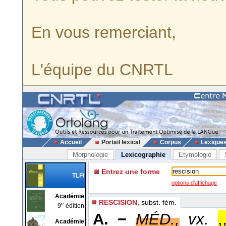
En vous remerciant,
L'équipe du CNRTL
Accueil
Portail lexical
Corpus
Lexique
Morphologie
Lexicographie
Etymologie
Entrez une forme
TLFi
options d'affichage
Académie
RESCISION
, subst. fém.
e
9
édition
A. −
MÉD.,
vx.
,
Académie