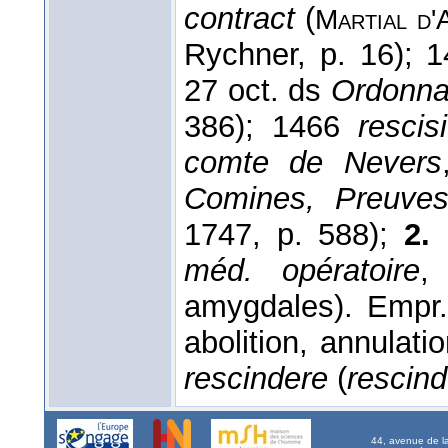
contract
(
Martial d'
Rychner, p. 16); 
27 oct. ds
Ordonna
386); 1466
rescis
comte de Nevers
Comines, Preuve
1747, p. 588);
2.
méd. opératoire
,
amygdales). Empr. 
abolition, annulati
rescindere
(
rescind
44, avenue de l