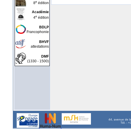
e
8
édition
Académie
e
4
édition
BDLP
Francophonie
BHVF
attestations
DMF
(1330 - 1500)
44, avenue de l
Tél. : 