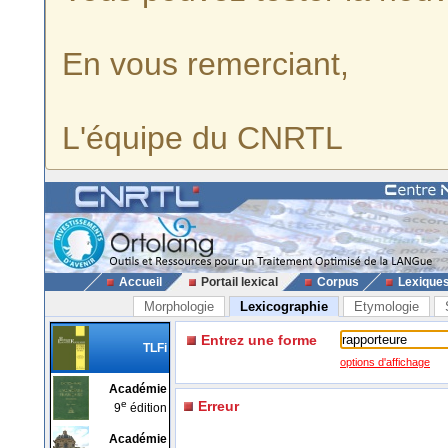
En vous remerciant,
L'équipe du CNRTL
Accueil
Portail lexical
Corpus
Lexique
Morphologie
Lexicographie
Etymologie
Entrez une forme
TLFi
options d'affichage
Académie
e
Erreur
9
édition
Académie