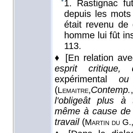
1. Rastignac fu
depuis les mots 
était revenu d
homme lui fût in
113.
♦
[En relation av
esprit critique, 
expérimental
ou
(
Contemp.
Lemaitre,
l'obligeât plus à
même à cause de c
travail
(
Martin du G.