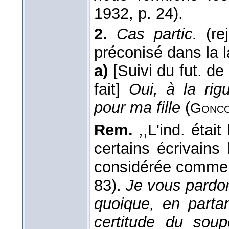
1932
, p. 24).
2.
Cas partic.
(rej
préconisé dans la 
a)
[Suivi du fut. de 
fait]
Oui, à la rig
pour ma fille
(
Gonco
Rem.
,,L'ind. était
certains écrivains
considérée comme 
83).
Je vous pardon
quoique, en partan
certitude du sou