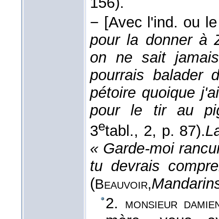
156).
−
[Avec l'ind. ou le
pour la donner à 
on ne sait jamais
pourrais balader 
pétoire quoique j'
pour le tir au p
e
3
tabl., 2, p. 87).
L
« Garde-moi rancun
tu devrais compren
(
Mandarin
Beauvoir,
2.
monsieur damie