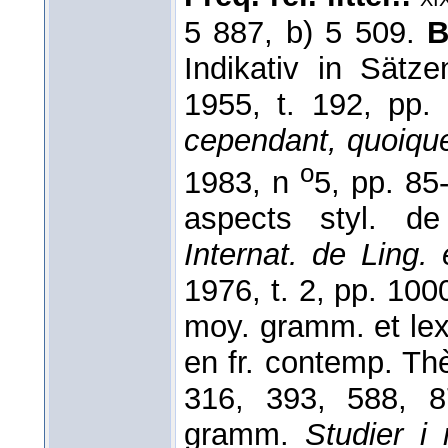
5 887, b) 5 509.
B
Indikativ in Sätz
1955, t. 192, pp.
cependant, quoiqu
o
1983, n
5, pp. 85
aspects styl. de
Internat. de Ling.
1976, t. 2, pp. 10
moy. gramm. et lex
en fr. contemp. Th
316, 393, 588, 
gramm.
Studier i