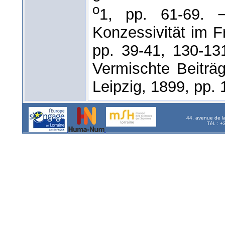
o
1, pp. 61-69.
Konzessivität im F
pp. 39-41, 130-13
Vermischte Beiträ
Leipzig, 1899, pp. 
44, avenue de l
Tél. : 