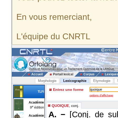
En vous remerciant,
L'équipe du CNRTL
Accueil
Portail lexical
Corpus
Lexique
Morphologie
Lexicographie
Etymologie
Entrez une forme
TLFi
options d'affichage
Académie
QUOIQUE
, conj.
e
9
édition
A. −
[Conj. de su
Académie