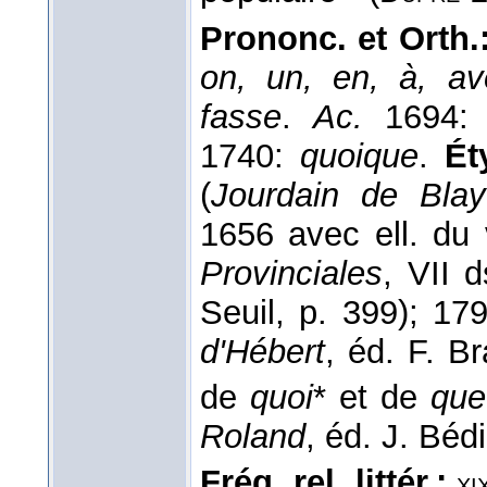
Prononc. et Orth.
on, un, en, à, av
fasse
.
Ac.
1694
1740:
quoique
.
Ét
(
Jourdain de Blay
1656 avec ell. du
Provinciales
, VII 
Seuil, p. 399); 1
d'Hébert
, éd. F. B
de
quoi
* et de
que
Roland
, éd. J. Béd
Fréq. rel. littér.:
xi