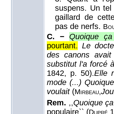
suspens. Un tel
gaillard de cette
pas de nerfs.
Bou
C. −
Quoique ça
pourtant.
Le docteu
des canons avait 
substitut l'a forcé 
1842
, p. 50).
Elle 
mode (...) Quoique 
voulait
(
Jou
Mirbeau,
Rem.
,,
Quoique ça
populaire`` (
1
Dupré