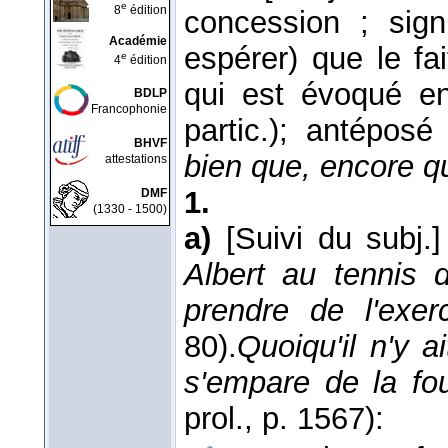
e
8
édition
concession ; sign
Académie
espérer) que le f
e
4
édition
qui est évoqué en
BDLP
Francophonie
partic.); antéposé
BHVF
bien que, encore q
attestations
1.
DMF
(1330 - 1500)
a)
[Suivi du subj.]
Albert au tennis d
prendre de l'exer
80).
Quoiqu'il n'y 
s'empare de la fo
prol., p. 1567):