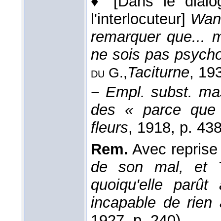
♦
[Dans le dialo
l'interlocuteur]
Wand
remarquer que... m
ne sois pas psycho
Taciturne
, 19
du G.,
−
Empl. subst. ma
des « parce que
fleurs
, 1918
, p. 438
Rem.
Avec reprise
de son mal, et Th
quoiqu'elle parût
incapable de rien 
1927, p. 240).