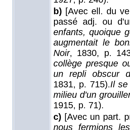
b)
[Avec ell. du v
passé adj. ou d'u
enfants, quoique g
augmentait le bo
Noir
, 1830
, p. 143
collège presque o
un repli obscur 
1831
, p. 715).
Il se
milieu d'un grouil
1915
, p. 71).
c)
[Avec un part. p
nous fermions les