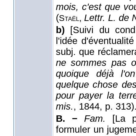
mois, c'est que v
(
Lettr. L. de
Staël,
b)
[Suivi du cond
l'idée d'éventualit
subj. que réclamer
ne sommes pas obl
quoique déjà l'on
quelque chose des
pour payer la ter
mis.
, 1844
, p. 313)
B. −
Fam.
[La 
formuler un jugement