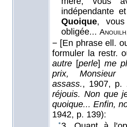
mère, vous av
indépendante et
Quoique
, vous
obligée...
Anouilh
−
[En phrase ell. o
formuler la restr. o
autre
[
perle
]
me pla
prix, Monsieur 
assass.
, 1907
, p.
réjouis. Non que j
quoique... Enfin, n
1942
, p. 139):
3. Quant à l'op