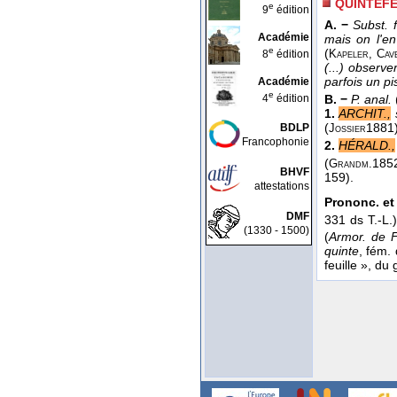
QUINTEFE
e
9
édition
A. −
Subst. 
Académie
mais on l'en
e
(
8
édition
Kapeler, Cav
(...) observe
parfois un pi
Académie
e
4
édition
B. −
P. anal.
1.
ARCHIT.,
(
1881
BDLP
Jossier
Francophonie
2.
HÉRALD.,
(
185
Grandm.
BHVF
159).
attestations
Prononc. et 
DMF
331 ds T.-L.
(1330 - 1500)
(
Armor. de F
quinte
, fém.
feuille », du 