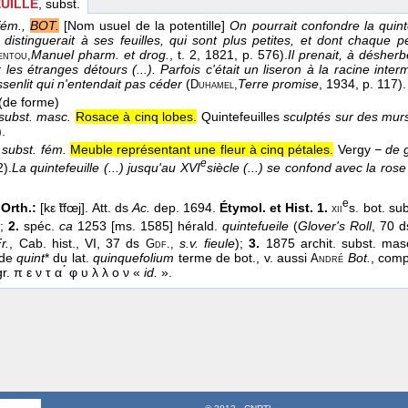
UILLE
, subst.
fém.,
BOT.
[Nom usuel de la potentille]
On pourrait confondre la quint
 distinguerait à ses feuilles, qui sont plus petites, et dont chaque pé
Manuel pharm. et drog.
, t. 2
, 1821
, p. 576).
Il prenait, à désherb
entou,
r les étranges détours (...). Parfois c'était un liseron à la racine inter
ssenlit qui n'entendait pas céder
(
Terre promise
, 1934
, p. 117).
Duhamel,
(de forme)
subst. masc.
Rosace à cinq lobes.
Quintefeuilles
sculptés sur des murs 
).
subst. fém.
Meuble représentant une fleur à cinq pétales.
Vergy
− de g
e
2
).
La quintefeuille (...) jusqu'au XVI
siècle (...) se confond avec la ros
e
Orth.:
[kε ̃tfœj]. Att. ds
Ac.
dep. 1694.
Étymol. et Hist. 1.
s. bot. su
xii
);
2.
spéc.
ca
1253 [ms. 1585] hérald.
quintefueile
(
Glover's Roll
, 70 
r.
, Cab. hist., VI, 37 ds
s.v. fieule
);
3.
1875 archit. subst. mas
Gdf.,
 de
quint
* du lat.
quinquefolium
terme de bot., v. aussi
Bot.
, com
André
gr. π ε ν τ α ́ φ υ λ λ ο ν «
id.
».