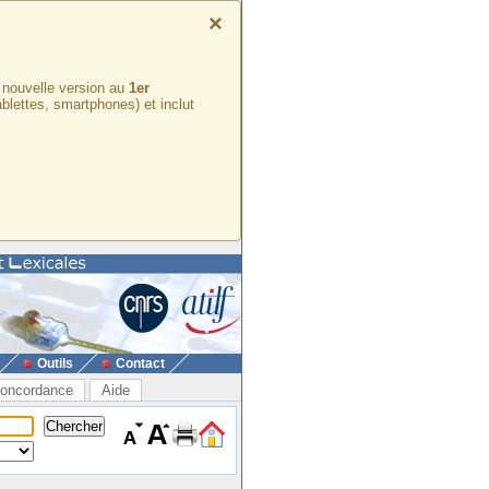
×
e nouvelle version au
1er
ablettes, smartphones) et inclut
Outils
Contact
oncordance
Aide