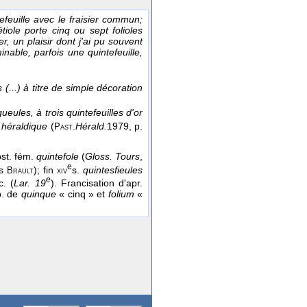
efeuille avec le fraisier commun;
tiole porte cinq ou sept folioles
er, un plaisir dont j'ai pu souvent
minable, parfois une quintefeuille,
(...) à titre de simple décoration
ueules, à trois quintefeuilles d'or
e héraldique
(
Hérald.
1979
, p.
Past.
bst. fém.
quintefole
(
Gloss. Tours
,
e
ds
); fin
s.
quintesfieules
Brault
xiv
e
c. (
Lar. 19
). Francisation d'apr.
p. de
quinque
« cinq » et
folium
«