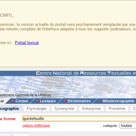
u CNRTL,
services, la version actuelle du portail sera prochainement remplacée par un
 une refonte complète de l'interface adaptée à tous les supports (ordinateurs, t
.
ion ici :
Portail lexical
cal
Corpus
Lexiques
Dictionnaires
Métalexicographie
icographie
Etymologie
Synonymie
Antonymie
Proxémie
C
ne forme
options d'affichage
catégorie :