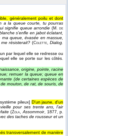
ble, généralement poilu et dont
en a la queue courte, tu pourras
ui signifie queue arrondie
(
M. de
lanche s'enfle en jabot éclatant,
 de ma queue, évasée en massue,
 me résisterait?
(
,
Dialog.
Colette
n par lequel elle se redresse ou
equel elle se porte sur les côtés.
naissance, origine, pointe, racine
queue; remuer la queue; queue en
renante (de certaines espèces de
 de mouton, de rat, de souris, de
 système pileux]
D'un jaune, d'un
ieille pour ses trente ans, l'air
faite
(
,
Assommoir
, 1877
, p.
Zola
 avec des taches de rousseur et un
nés transversalement de manière