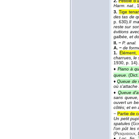
2.
Pétiole d'u
Harm. nat.
, 
3.
Tige tenan
des tas de qu
p. 630).
Il ma
reste sur so
évitions ave
galbée, et do
II. −
P. anal.
A. −
de forme
1.
Élément, 
charrues, le 
1930
, p. 14).
♦
Piano à qu
queue
. (
Dict
♦
Queue de v
où s'attache
♦
Queue d'a
sans queue, 
ouvert un bel
côtés; et en 
−
Partie de c
Un petit pup
spatules
(
Go
l'on pût les
(
,
Pesquidoux
♦
Loc. fig.