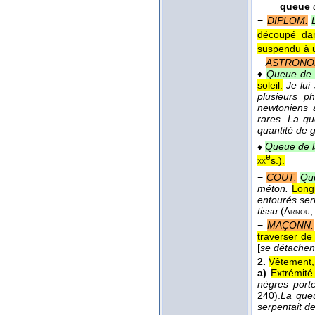
queue
−
DIPLOM.
découpé dan
suspendu à u
−
ASTRONO
♦
Queue de
soleil.
Je lui
plusieurs p
newtoniens at
rares. La qu
quantité de 
♦
Queue de l
e
s.
).
xx
−
COUT.
Qu
méton.
Longu
entourés serr
tissu
(
Arnou
−
MAÇONN.
traverser de 
[
se détachent
2.
Vêtement, 
a)
Extrémité
nègres port
240).
La queu
serpentait de