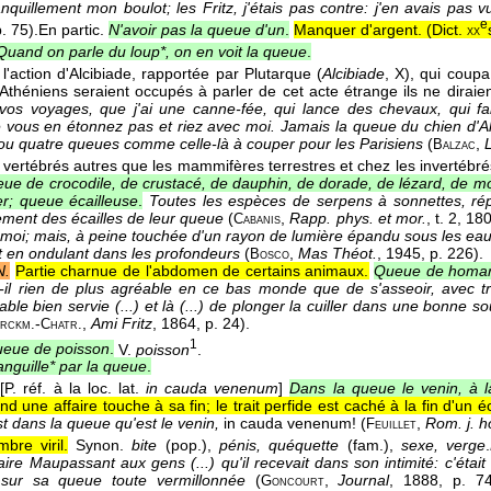
anquillement mon boulot; les Fritz, j'étais pas contre: j'en avais pas 
e
p. 75).
En partic.
N'avoir pas la queue d'un
.
Manquer d'argent. (
Dict.
xx
Quand on parle du loup*, on en voit la queue
.
à l'action d'Alcibiade, rapportée par Plutarque (
Alcibiade
, X), qui coup
 Athéniens seraient occupés à parler de cet acte étrange ils ne diraie
 vos voyages, que j'ai une canne-fée, qui lance des chevaux, qui fa
 vous en étonnez pas et riez avec moi. Jamais la queue du chien d'Alc
 ou quatre queues comme celle-là à couper pour les Parisiens
(
,
L
Balzac
vertébrés autres que les mammifères terrestres et chez les invertébré
ue de crocodile, de crustacé, de dauphin, de dorade, de lézard, de mo
ver; queue écailleuse
.
Toutes les espèces de serpens à sonnettes, répa
ement des écailles de leur queue
(
,
Rapp. phys. et mor.
, t. 2
, 18
Cabanis
 moi; mais, à peine touchée d'un rayon de lumière épandu sous les eau
it en ondulant dans les profondeurs
(
,
Mas Théot.
, 1945
, p. 226).
Bosco
N.
Partie charnue de l'abdomen de certains animaux.
Queue de homard
-il rien de plus agréable en ce bas monde que de s'asseoir, avec t
ble bien servie (...) et là (...) de plonger la cuiller dans une bonne 
-
,
Ami Fritz
, 1864
, p. 24).
rckm.
Chatr.
1
eue de poisson
.
V.
poisson
.
anguille* par la queue
.
[P. réf. à la loc. lat.
in cauda venenum
]
Dans la queue le venin, à l
d une affaire touche à sa fin; le trait perfide est caché à la fin d'un éc
t dans la queue qu'est le venin,
in cauda venenum! (
,
Rom. j. 
Feuillet
bre viril.
Synon.
bite
(pop.),
pénis, quéquette
(fam.),
sexe, verge
.
aire Maupassant aux gens (...) qu'il recevait dans son intimité: c'étai
 sur sa queue toute vermillonnée
(
,
Journal
, 1888
, p. 74
Goncourt