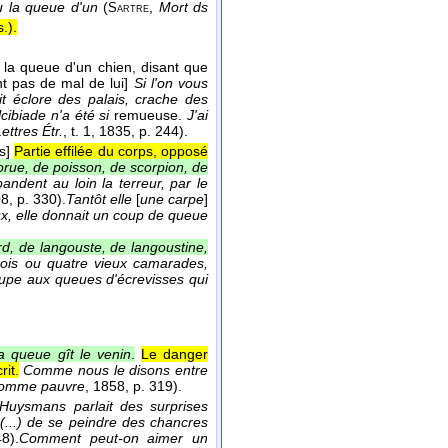
vu la queue d'un
(
,
Mort ds
Sartre
s.
).
a la queue d'un chien, disant que
nt pas de mal de lui]
Si l'on vous
it éclore des palais, crache des
ibiade n'a été si
remueuse.
J'ai
ettres Étr.
, t. 1
, 1835
, p. 244).
s]
Partie effilée du corps, opposé
rue, de poisson, de scorpion, de
ndent au loin la terreur, par le
08
, p. 330).
Tantôt elle
[
une carpe
]
x, elle donnait un coup de queue
, de langouste, de langoustine,
rois ou quatre vieux camarades,
soupe aux queues d'écrevisses qui
a queue gît le venin
.
Le danger
rit.
Comme nous le disons entre
homme pauvre
, 1858
, p. 319).
Huysmans parlait des surprises
t (...) de se peindre des chancres
8).
Comment peut-on aimer un