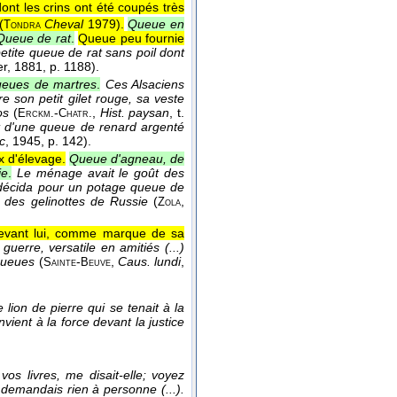
nt les crins ont été coupés très
(
Cheval
1979
).
Queue en
Tondra
Queue de rat
.
Queue peu fournie
 petite queue de rat sans poil dont
er
, 1881
, p. 1188).
queues de martres
.
Ces Alsaciens
re son petit gilet rouge, sa veste
os
(
-
,
Hist. paysan
, t.
Erckm.
Chatr.
ait d'une queue de renard argenté
c
, 1945
, p. 142).
x d'élevage.
Queue d'agneau, de
ie
.
Le ménage avait le goût des
 décida pour un potage queue de
e, des gelinottes de Russie
(
,
Zola
 devant lui, comme marque de sa
guerre, versatile en amitiés (...)
 queues
(
-
,
Caus. lundi
,
Sainte
Beuve
 lion de pierre qui se tenait à la
nvient à la force devant la justice
os livres, me disait-elle; voyez
demandais rien à personne (...).