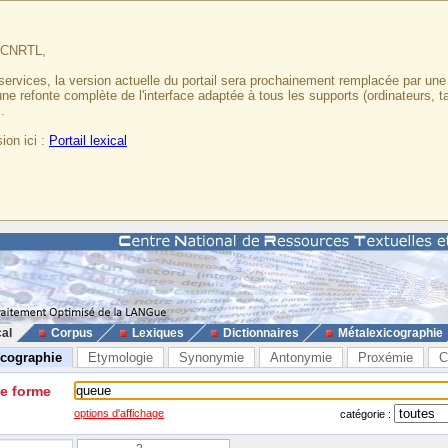
u CNRTL,
services, la version actuelle du portail sera prochainement remplacée par un
 une refonte complète de l'interface adaptée à tous les supports (ordinateurs, t
.
ion ici :
Portail lexical
cal
Corpus
Lexiques
Dictionnaires
Métalexicographie
icographie
Etymologie
Synonymie
Antonymie
Proxémie
C
ne forme
options d'affichage
catégorie :