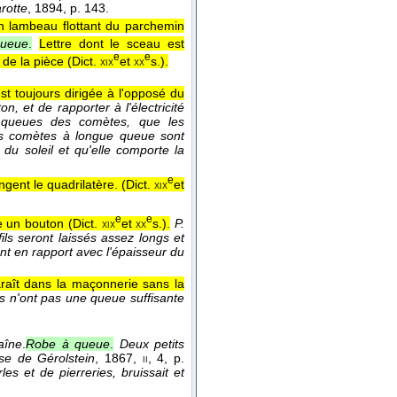
arotte
, 1894
, p. 143.
un lambeau flottant du parchemin
queue
.
Lettre dont le sceau est
e
e
de la pièce (
Dict.
et
s.
).
xix
xx
st toujours dirigée à l'opposé du
, et de rapporter à l'électricité
s queues des comètes, que les
s comètes à longue queue sont
u soleil et qu'elle comporte la
e
gent le quadrilatère. (
Dict.
et
xix
e
e
e un bouton (
Dict.
et
s.
).
P.
xix
xx
fils seront laissés assez longs et
nt en rapport avec l'épaisseur du
araît dans la maçonnerie sans la
res n'ont pas une queue suffisante
raîne
.
Robe à queue
.
Deux petits
e de Gérolstein
, 1867
,
, 4, p.
ii
s et de pierreries, bruissait et