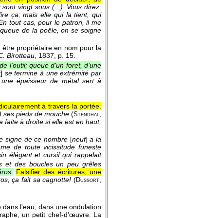
sont vingt sous (...). Vous direz:
e ça; mais elle qui la tient, qui
En tout cas, pour le patron, il me
 queue de la poêle, on se soigne
u être propriétaire en nom pour la
C. Birotteau
, 1837
, p. 15.
e l'outil; queue d'un foret, d'une
x
]
se termine à une extrémité par
 une épaisseur de métal sert à
iculairement à travers la portée.
(...) ses pieds de mouche
(
,
Stendhal
e faite à droite si elle est en haut,
e signe de ce nombre
[
neuf
]
a la
e de toute vicissitude funeste
in élégant et cursif qui rappelait
es et des boucles un peu grêles
éros
.
Falsifier des écritures, une
os, ça fait sa cagnotte!
(
,
Dussort
e dans l'eau, dans une ondulation
araphe, un petit chef-d'œuvre. La