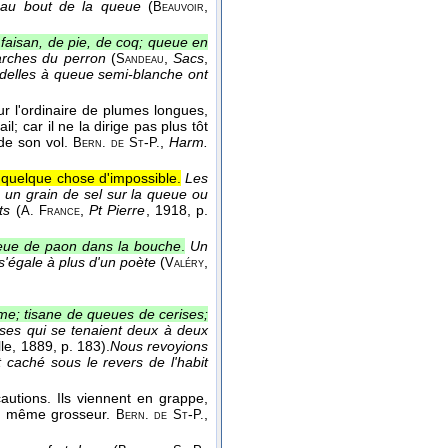
e au bout de la queue
(
,
Beauvoir
faisan, de pie, de coq; queue en
arches du perron
(
,
Sacs
,
Sandeau
ondelles à queue semi-blanche ont
r l'ordinaire de plumes longues,
l; car il ne la dirige pas plus tôt
 de son vol.
-
,
Harm.
Bern. de St
P.
 quelque chose d'impossible.
Les
, un grain de sel sur la queue ou
ts
(
,
Pt Pierre
, 1918
, p.
A. France
eue de paon dans la bouche
.
Un
s'égale à plus d'un poète
(
,
Valéry
e; tisane de queues de cerises;
ses qui se tenaient deux à deux
lle
, 1889
, p. 183).
Nous revoyions
t caché sous le revers de l'habit
utions. Ils viennent en grappe,
la même grosseur.
-
,
Bern. de St
P.