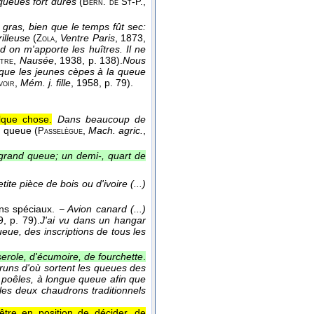
queues fort dures
(
-
,
Bern. de St
P.
 gras, bien que le temps fût sec:
illeuse
(
,
Ventre Paris
, 1873
,
Zola
nd on m'apporte les huîtres. Il ne
,
Nausée
, 1938
, p. 138).
Nous
tre
 que les jeunes cèpes à la queue
,
Mém. j. fille
, 1958
, p. 79).
voir
lque chose.
Dans beaucoup de
a
queue (
,
Mach. agric.
,
Passelègue
grand queue; un demi-, quart de
etite pièce de bois ou d'ivoire (...)
ons spéciaux.
− Avion canard (...)
9
, p. 79).
J'ai vu dans un hangar
ueue, des inscriptions de tous les
role, d'écumoire, de fourchette
.
bruns d'où sortent les queues des
 poêles, à longue queue afin que
 les deux chaudrons traditionnels
 être en position de décider, de