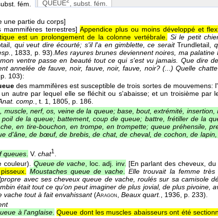
2
QUEUE
, subst. fém.
subst. fém.
 une partie du corps]
 mammifères terrestres]
Appendice plus ou moins développé et flexi
ttique est un prolongement de la colonne vertébrale.
Si le petit chi
ail,
qui veut dire écourté; s'il l'a en gimblette, ce serait
Trundletail,
q
esp.
, 1833
, p. 93).
Mes rayures brunes deviennent noires, ma palatine b
e mon ventre passe en beauté tout ce qui s'est vu jamais. Que dire
nt annelée de fauve, noir, fauve, noir, fauve, noir? (...) Quelle chatte
 p. 103):
ueue
des mammifères est susceptible de trois sortes de mouvemens: l'u
 un autre par lequel elle se fléchit ou s'abaisse; et un troisième par l
Anat. comp.
, t. 1
, 1805
, p. 186.
, muscle, nerf, os, veine de la queue; base, bout, extrémité, insertion, 
 poil de la queue; battement, coup de queue; battre, frétiller de la 
nache, en tire-bouchon, en trompe, en trompette; queue préhensile, p
ue d'âne, de bœuf, de brebis, de chat, de cheval, de cochon, de lapin,
1
f queues
.
V.
chat
.
 couleur).
Queue de vache
, loc. adj. inv.
[En parlant des cheveux, du
pisseux.
Moustaches queue de vache
.
Elle trouvait la femme très v
propre avec ses cheveux queue de vache, roulés sur sa camisole dé
mbin était tout ce qu'on peut imaginer de plus jovial, de plus pivoine,
 vache tout à fait envahissant
(
,
Beaux quart.
, 1936
, p. 233).
Aragon
ent
ueue à l'anglaise
.
Queue dont les muscles abaisseurs ont été section