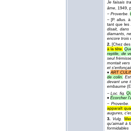
Je faisais tr
âme
, 1949
, 
−
Proverbe
.
−
[P. allus. 
tant que les
disait, dans
diamants, ne
encore trois
2.
[Chez des 
à la tête.
Que
reptile, de 
seul frémiss
montait vers
et s'enfonça
♦
ART CULI
de colin
.
Est
devant une ta
embaume
(
E
−
Loc. fig.
Qu
♦
Écorcher l'
−
Proverbe
.
apparaît quan
augures, c'es
3.
Vulg.
Mem
qu'aimait à f
formidables