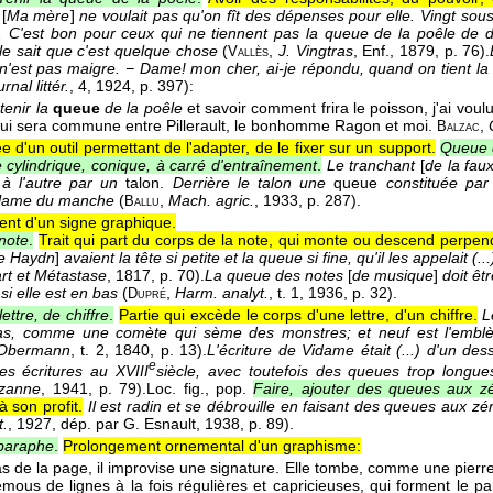
[
Ma mère
]
ne voulait pas qu'on fît des dépenses pour elle. Vingt sous 
n. C'est bon pour ceux qui ne tiennent pas la queue de la poêle de dir
 elle sait que c'est quelque chose
(
,
J. Vingtras
, Enf.
, 1879
, p. 76).
Vallès
 n'est pas maigre. − Dame! mon cher, ai-je répondu, quand on tient la
rnal littér.
, 4
, 1924
, p. 397):
r
tenir la
queue
de la poêle
et savoir comment frira le poisson, j'ai voul
qui sera commune entre Pillerault, le bonhomme Ragon et moi.
,
Balzac
lée d'un outil permettant de l'adapter, de le fixer sur un support.
Queue d
e cylindrique, conique, à carré d'entraînement
.
Le tranchant
[
de la fau
 à l'autre par un
talon.
Derrière le talon une
queue
constituée par
a lame du manche
(
,
Mach. agric.
, 1933
, p. 287).
Ballu
nt d'un signe graphique.
note
.
Trait qui part du corps de la note, qui monte ou descend perpend
e Haydn
]
avaient la tête si petite et la queue si fine, qu'il les appelait 
rt et Métastase
, 1817
, p. 70).
La queue des notes
[
de musique
]
doit êtr
si elle est en bas
(
,
Harm. analyt.
, t. 1
, 1936
, p. 32).
Dupré
ttre, de chiffre
.
Partie qui excède le corps d'une lettre, d'un chiffre.
L
s, comme une comète qui sème des monstres; et neuf est l'emblèm
Obermann
, t. 2
, 1840
, p. 13).
L'écriture de Vidame était (...) d'un dess
e
es écritures au XVIII
siècle, avec toutefois des queues trop longu
zanne
, 1941
, p. 79).
Loc. fig., pop.
Faire, ajouter des queues aux z
à son profit.
Il est radin et se débrouille en faisant des queues aux zér
t.
, 1927
, dép. par G. Esnault, 1938, p. 89).
paraphe
.
Prolongement ornemental d'un graphisme:
as de la page, il improvise une signature. Elle tombe, comme une pierr
emous de lignes à la fois régulières et capricieuses, qui forment le p