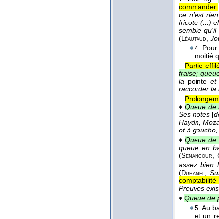
commander.
ce n'est rie
fricote (...)
semble qu'il
(
,
Jou
Léautaud
4. Pou
moitié 
−
Partie effi
fraise; queu
la
pointe
et
raccorder l
−
Prolongeme
♦
Queue de 
Ses notes
[
d
Haydn, Moza
et à gauche, 
♦
Queue de le
queue en ba
(
,
Senancour
assez bien l
(
,
Su
Duhamel
comptabilité 
Preuves exis
♦
Queue de 
5. Au b
et un r