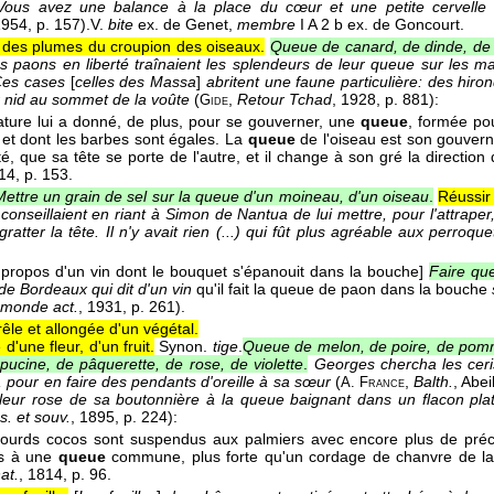
l! Vous avez une balance à la place du cœur et une petite cervell
1954
, p. 157).
V.
bite
ex. de Genet,
membre
I A 2 b ex. de Goncourt.
des plumes du croupion des oiseaux.
Queue de canard, de dinde, de 
s paons en liberté traînaient les splendeurs de leur queue sur les m
es cases
[
celles des Massa
]
abritent une faune particulière: des hir
ur nid au sommet de la voûte
(
,
Retour Tchad
, 1928
, p. 881):
Gide
ature lui a donné, de plus, pour se gouverner, une
queue
, formée pou
, et dont les barbes sont égales. La
queue
de l'oiseau est son gouvernai
té, que sa tête se porte de l'autre, et il change à son gré la direction
814
, p. 153.
Mettre un grain de sel sur la queue d'un moineau, d'un oiseau
.
Réussir
conseillaient en riant à Simon de Nantua de lui mettre, pour l'attraper
 gratter la tête. Il n'y avait rien (...) qui fût plus agréable aux perroque
 propos d'un vin dont le bouquet s'épanouit dans la bouche]
Faire qu
de Bordeaux qui dit d'un vin
qu'il fait la queue de paon dans la bouche
 monde act.
, 1931
, p. 261).
rêle et allongée d'un végétal.
d'une fleur, d'un fruit.
Synon.
tige
.
Queue de melon, de poire, de pomm
ucine, de pâquerette, de rose, de violette
.
Georges chercha les ceri
, pour en faire des pendants d'oreille à sa sœur
(
,
Balth.
, Abei
A. France
a fleur rose de sa boutonnière à la queue baignant dans un flacon pla
s. et souv.
, 1895
, p. 224):
lourds cocos sont suspendus aux palmiers avec encore plus de préca
és à une
queue
commune, plus forte qu'un cordage de chanvre de 
at.
, 1814
, p. 96.