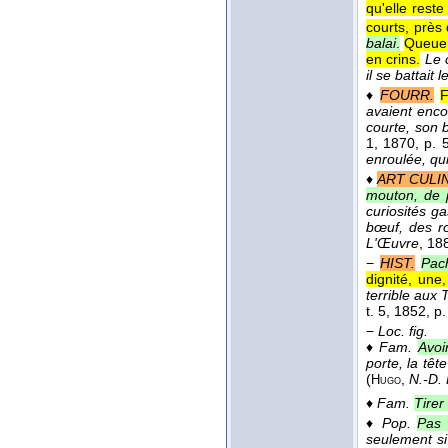
qu'elle rest
courts, près 
balai
.
Queue 
en crins.
Le 
il se battait
♦
FOURR.
F
avaient encor
courte, son 
1
, 1870
, p. 
enroulée, qui
♦
ART CULIN
mouton, de p
curiosités g
bœuf, des ro
L'Œuvre
, 18
−
HIST.
Pac
dignité, une
terrible aux
t. 5
, 1852
, p
−
Loc. fig.
♦
Fam.
Avoi
porte, la têt
(
,
N.-D. 
Hugo
♦
Fam.
Tirer
♦
Pop.
Pas 
seulement si