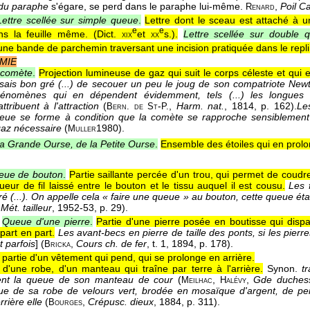
du paraphe
s'égare, se perd dans le paraphe lui-même.
,
Poil C
Renard
Lettre scellée sur simple queue
.
Lettre dont le sceau est attaché à 
e
e
s la feuille même. (
Dict.
et
s.
).
Lettre scellée sur double 
xix
xx
ne bande de parchemin traversant une incision pratiquée dans le repli 
MIE
 comète
.
Projection lumineuse de gaz qui suit le corps céleste et qui e
 sais bon gré (...) de secouer un peu le joug de son compatriote Newton
hénomènes qui en dépendent évidemment, tels (...) les longue
tribuent à l'attraction
(
-
,
Harm. nat.
, 1814
, p. 162).
Le
Bern. de St
P.
eue se forme à condition que la comète se rapproche sensiblement d
gaz nécessaire
(
1980
).
Muller
a Grande Ourse, de la Petite Ourse
.
Ensemble des étoiles qui en prolon
eue de bouton
.
Partie saillante percée d'un trou, qui permet de coudr
eur de fil laissé entre le bouton et le tissu auquel il est cousu.
Les 
é (...). On appelle cela « faire une queue » au bouton, cette queue éta
,
Mét. tailleur
, 1952-53
, p. 29).
Queue d'une pierre
.
Partie d'une pierre posée en boutisse qui disp
part en part.
Les avant-becs en pierre de taille des ponts, si les pier
 parfois
] (
,
Cours ch. de fer
, t. 1
, 1894
, p. 178).
Bricka
partie d'un vêtement qui pend, qui se prolonge en arrière.
 d'une robe, d'un manteau qui traîne par terre à l'arrière.
Synon.
t
ent la queue de son manteau de cour
(
,
,
Gde duchess
Meilhac
Halévy
e de sa robe de velours vert, brodée en mosaïque d'argent, de perle
rrière elle
(
,
Crépusc. dieux
, 1884
, p. 311).
Bourges