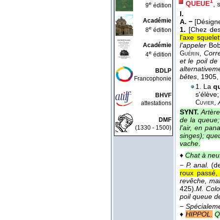
1
QUEUE
, 
e
9
édition
I.
Académie
A. −
[Désigne
e
1.
[Chez des
8
édition
l'axe squele
l'appeler
Bobt
Académie
,
Corr
e
Guérin
4
édition
et le poil d
alternativeme
BDLP
bêtes
, 1905
,
Francophonie
1. La
q
s'élève;
BHVF
,
Cuvier
attestations
SYNT.
Artère
de la queue;
DMF
l'air, en pa
(1330 - 1500)
singes); que
vache
.
♦
Chat à neu
−
P. anal.
(de
roux passé, 
revêche, mal
425).
M. Colo
poil queue de
−
Spécialem
♦
HIPPOL.
Q