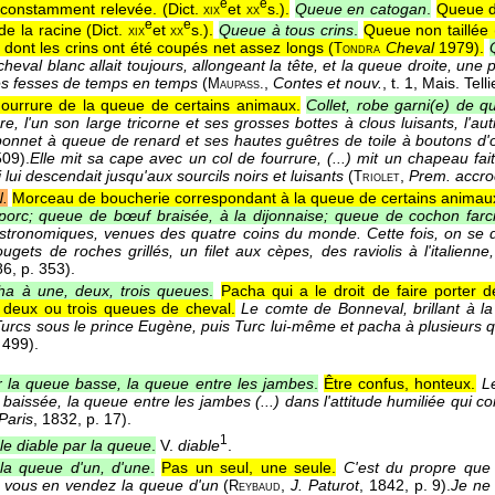
e
e
e constamment relevée. (
Dict.
et
s.
).
Queue en catogan
.
Queue do
xix
xx
e
e
de la racine (
Dict.
et
s.
).
Queue à tous crins
.
Queue non taillée 
xix
xx
dont les crins ont été coupés net assez longs (
Cheval
1979
).
Tondra
cheval blanc allait toujours, allongeant la tête, et la queue droite, une
 les fesses de temps en temps
(
,
Contes et nouv.
, t. 1, Mais. Telli
Maupass.
ourrure de la queue de certains animaux.
Collet, robe garni(e) de 
e, l'un son large tricorne et ses grosses bottes à clous luisants, l'aut
bonnet à queue de renard et ses hautes guêtres de toile à boutons d'
509).
Elle mit sa cape avec un col de fourrure, (...) mit un chapeau f
 lui descendait jusqu'aux sourcils noirs et luisants
(
,
Prem. accro
Triolet
.
Morceau de boucherie correspondant à la queue de certains animau
orc; queue de bœuf braisée, à la dijonnaise; queue de cochon farc
astronomiques, venues des quatre coins du monde. Cette fois, on se
ugets de roches grillés, un filet aux cèpes, des raviolis à l'italienn
86
, p. 353).
ha à une, deux, trois queues
.
Pacha qui a le droit de faire porter
, deux ou trois queues de cheval.
Le comte de Bonneval, brillant à la 
 Turcs sous le prince Eugène, puis Turc lui-même et pacha à plusieurs
. 499).
r la queue basse, la queue entre les jambes
.
Être confus, honteux.
Le
e baissée, la queue entre les jambes (...) dans l'attitude humiliée qui co
Paris
, 1832
, p. 17).
1
 le diable par la queue
.
V.
diable
.
la queue d'un, d'une
.
Pas un seul, une seule.
C'est du propre que v
 vous en vendez la queue d'un
(
,
J. Paturot
, 1842
, p. 9).
Je ne 
Reybaud