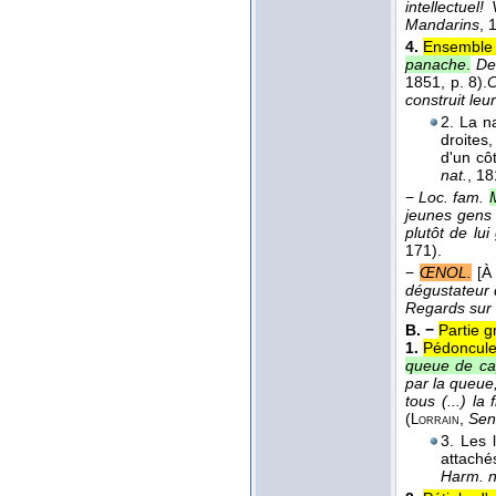
intellectue
Mandarins
, 
4.
Ensemble 
panache
.
De
1851
, p. 8).
C
construit le
2. La n
droites
d'un cô
nat.
, 1
−
Loc. fam.
jeunes gens 
plutôt de lui
171).
−
ŒNOL.
[À
dégustateur 
Regards sur
B. −
Partie g
1.
Pédoncule 
queue de cap
par la queue
tous (...) l
(
,
Sen
Lorrain
3. Les 
attach
Harm. n