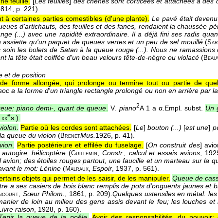
ne feuille.
[
Les feuilles
]
des chênes sont corticées et attachées à des 
1814
, p. 221).
t à certaines parties comestibles (d'une plante).
Le pavé était devenu
eues d'artichauts, des feuilles et des fanes, rendaient la chaussée pér
nge (...) avec une rapidité extraordinaire. Il a déjà fini ses radis qua
n assiette qu'un paquet de queues vertes et un peu de sel mouillé
(
Sar
c soin les bolets de Satan à la queue rouge (...). Nous ne ramassions
nt la tête était coiffée d'un beau velours tête-de-nègre ou violacé
(
Beau
 et de position
de forme allongée, qui prolonge ou termine tout ou partie de que
soc a la forme d'un triangle rectangle prolongé ou non en arrière par l
2
eue; piano demi-, quart de queue
.
V.
piano
A 1 a α.
Empl. subst.
Un 
e
.
s.
).
xx
iolon
.
Partie où les cordes sont attachées.
[
Le
]
bouton (...)
[
est une
]
p
 la queue du violon
(
Mus.
1926
, p. 41).
Brenet
vion
.
Partie postérieure et effilée du fuselage.
[
On construit des
] avi
autogire, hélicoptère
(
,
Constr., calcul et essais avions
, 192
Guillemin
 avion; des étoiles rouges partout, une faucille et un marteau sur la q
avant le mot: Lénine
(
,
Espoir
, 1937
, p. 561).
Malraux
ertains objets qui permet de les saisir, de les manipuler.
Queue de casse
itre a ses casiers de bois blanc remplis de pots d'onguents jaunes et 
,
Sœur Philom.
, 1861
, p. 209).
Quelques ustensiles en métal: les
ncourt
 manier de loin au milieu des gens assis devant le feu; les louches et
Livre raison
, 1928
, p. 160).
Tenir la queue de la poêle
.
Avoir des responsabilités, du pouvoir;