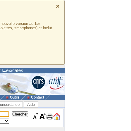
×
e nouvelle version au
1er
ablettes, smartphones) et inclut
Outils
Contact
oncordance
Aide