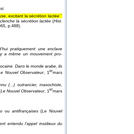
si:
e, excitant la sécrétion lactée``
clenche la sécrétion lactée
(
Hist.
965
, p.488).
rd'hui pratiquement une enclave
 Il y a même un mouvement pro-
rocaine. Dans le monde arabe, ils
er
Le Nouvel Observateur
, 1
mars
nnu (...) outrancier, masochiste,
er
(
Le Nouvel Observateur
, 1
mars
o ou antifrançaises
(
Le Nouvel
ment entendu l'appel insidieux du