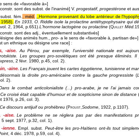
e sens de «favorable à»]
constr. sont des subst. de l'inanimé]
V.
progestatif
,
progestérone
et aus
subst. fém.
, méd.
,,Hormone provenant du lobe antérieur de l'hypophys
1958
).
En 1933, O. Riddle isole la prolactine antéhypophysaire qui dé
 vol. 2
, 1964
, p.651).
L'hormone lactogène ou prolactine
(
Méd.
1
Quillet
constr. sont des adj., éventuellement substantivés]
désigne des animés hum.,
pro-
a le sens de «favorable à, partisan de»]
st un ethnique ou désigne une race]
:
s, -aise.
Au Pérou, par exemple, l'université nationale est aujou
trotskiste. Les groupes pro-soviétiques ont été presque éliminés.
Express
, 2 févr. 1980
, p.45, col. 2).
in, -aine.
Les Français jouent les cartes égyptienne, tunisienne et ma
désormais la droite pro-américaine contre la gauche progressiste
(
ol. 2).
Dans le combat anticolonialiste (...) pro-arabe, je ne l'ai jamais co
 Ce croisé était capable d'humour et de scepticisme sinon de distance
ût 1976
, p.26, col. 3).
Ce discours antijuif ou prohébreu
(
Sodome
, 1922
, p.1107).
Proust,
, -aise.
Le problème ne se réglera pas par des manifestations pr
, 5 sept. 1977
, p.32, col. 1).
, -ienne.
Empl. subst.
Peut-être les pro-Haïtiens ont-ils tout simple
oint
, 4 déc. 1978
, p.59, col. 4).