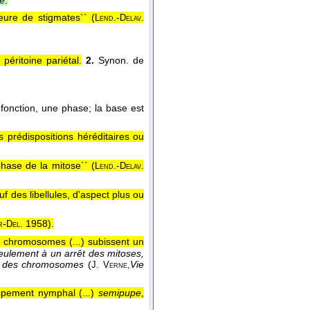
re
.
ieure de stigmates`` (
-
Lend.
Delav.
 péritoine pariétal.
2.
Synon. de
 fonction, une phase; la base est
s prédispositions héréditaires ou
hase de la mitose`` (
-
Lend.
Delav.
uf des libellules, d'aspect plus ou
-
1958
).
r
Del.
es chromosomes (...) subissent un
seulement à un arrêt des mitoses,
ire des chromosomes
(
Vie
J. Verne,
ppement nymphal (...)
semipupe
,