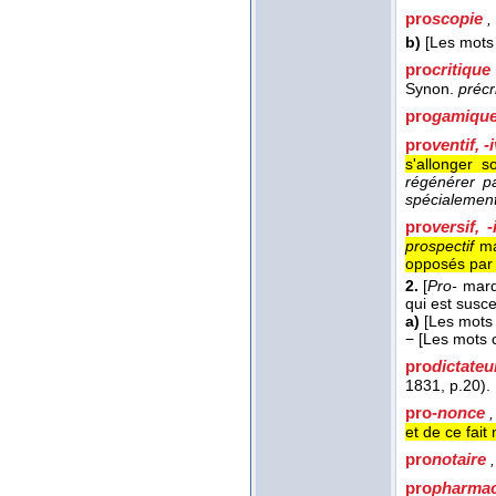
pro
scopie
,
b)
[Les mots 
pro
critiqu
Synon.
précr
pro
gamiqu
pro
ventif, -
s'allonger s
régénérer p
spécialement
pro
versif, 
prospectif
mar
opposés par 
2.
[
Pro-
marqu
qui est susc
a)
[Les mots 
−
[Les mots c
pro
dictateu
1831
, p.20).
pro-
nonce
,
et de ce fait
pro
notaire
,
pro
pharmac