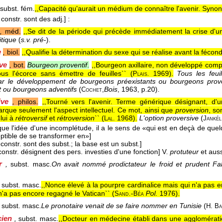
subst. fém.
,,Capacité qu'aurait un médium de connaître l'avenir. Syno
constr. sont des adj.]
:
e
,
méd.
,,Se dit de la période qui précède immédiatement la crise d'u
itique
(
s.v. pré-
).
e
,
biol.
,,Qualifie la détermination du sexe qui se réalise avant la fécond
ive
,
bot.
Bourgeon proventif
.
,,Bourgeon axillaire, non développé comp
ous l'écorce sans émettre de feuilles`` (
1969
).
Tous les feui
Plais.
ar le développement de bourgeons préexistants ou bourgeons prov
 ou bourgeons adventifs
(
Bois
, 1963
, p.20).
Cochet,
-ive
,
philos.
,,Tourné vers l'avenir. Terme générique désignant, d'
que seulement l'aspect intellectuel. Ce mot, ainsi que
proversion
, so
lui à
rétroversif
et
rétroversion
`` (
1968
).
L'option proversive
(
Lal.
Jankél
e l'idée d'une incomplétude, il a le sens de «qui est en deçà de quelq
eptible de se transformer en»]
constr. sont des subst.; la base est un subst.]
onstr. désignent des pers. investies d'une fonction]
V.
protuteur
et auss
r
,
subst. masc.
On avait nommé prodictateur le froid et prudent Fa
subst. masc.
,,Nonce élevé à la pourpre cardinalice mais qui n'a pas e
 n'a pas encore regagné le Vatican`` (
-
Pol.
1976
).
Sand.
Béa
subst. masc.
Le pronotaire venait de se faire nommer en Tunisie
(
H. Ba
ien
,
subst. masc.
,,Docteur en médecine établi dans une agglomérati