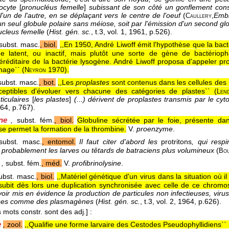
ocyte
[
pronucléus femelle
]
subissant de son côté un gonflement cons
'un de l'autre, en se déplaçant vers le centre de l'oeuf
(
Embr
Caullery,
un seul globule polaire sans méiose, soit par l'émission d'un second gl
ucleus femelle
(
Hist. gén. sc.
, t.3, vol. 1
, 1961
, p.526).
subst. masc.
, biol.
,,En 1950, André Liwoff émit l'hypothèse que la bact
ge latent, ou inactif, mais plutôt une sorte de gène de bactériop
éréditaire de la bactérie lysogène. André Liwoff proposa d'appeler pr
hage`` (
1970
).
Neyron
ubst. masc.
, bot.
,,Les
proplastes
sont contenus dans les cellules des 
sceptibles d'évoluer vers chacune des catégories de plastes`` (
Len
ticulaires
[
les plastes
]
(...) dérivent de proplastes transmis par le cy
964
, p.767).
ne
,
subst. fém.
, biol.
Globuline sécrétée par le foie, présente da
e permet la formation de la thrombine.
V.
proenzyme
.
ubst. masc.
, entomol.
Il faut citer d'abord les
protritons
, qui respi
 probablement les larves ou têtards de batraciens plus volumineux
(
Bou
,
subst. fém.
, méd.
V.
profibrinolysine
.
bst. masc.
, biol.
,,Matériel génétique d'un virus dans la situation où
 subit dès lors une duplication synchronisée avec celle de ce chromo
voir mis en évidence la production de particules non infectieuses, viru
ises comme des plasmagènes
(
Hist. gén. sc.
, t.3, vol. 2
, 1964
, p.626).
 mots constr. sont des adj.]
:
e
,
zool.
,,Qualifie une forme larvaire des Cestodes Pseudophyllidiens`` 