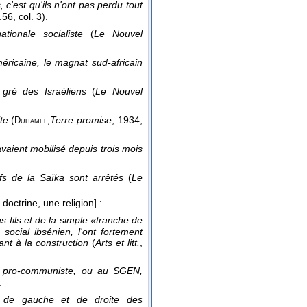
, c'est qu'ils n'ont pas perdu tout
.56, col. 3).
ationale socialiste
(
Le Nouvel
ricaine, le magnat sud-africain
 gré des Israéliens
(
Le Nouvel
te
(
Terre promise
, 1934
,
Duhamel,
avaient mobilisé depuis trois mois
fs de la Saïka sont arrêtés
(
Le
doctrine, une religion]
:
 fils et de la simple «tranche de
social ibsénien, l'ont fortement
ant à la construction
(
Arts et litt.
,
e pro-communiste, ou au SGEN,
.
es de gauche et de droite des