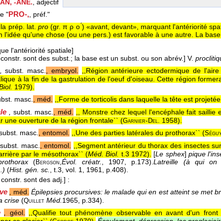
AN, -ANE.
, adjectif
PRO-,
le "
, préf."
 la prép. lat.
pro
(gr. π ρ ο ́) «avant, devant», marquant l'antériorité spat
 l'idée qu'une chose (ou une pers.) est favorable à une autre. La base 
e l'antériorité spatiale]
constr. sont des subst.; la base est un subst. ou son abrév.]
V.
procliti
,
subst. masc.
, embryol.
,,Région antérieure ectodermique de l'aire
ique à la fin de la gastrulation de l'oeuf d'oiseau. Cette région former
Biol.
1979
).
bst. masc.
, méd.
,,Forme de torticolis dans laquelle la tête est projetée
le
,
subst. masc.
, méd.
,, Monstre chez lequel l'encéphale fait saillie
 une ouverture de la région frontale`` (
-
1958
).
Garnier
Del.
subst. masc.
, entomol.
,,Une des parties latérales du prothorax`` (
Ségu
subst. masc.
, entomol.
,,Segment antérieur du thorax des insectes sur l
arrière par le mésothorax`` (
Méd. Biol.
t.3 1972
).
[
Le sphex
]
pique l'in
prothorax
(
Évol. créatr.
, 1907
, p.173).
Latreille (à qui on
Bergson,
.)
(
Hist. gén. sc.
, t.3, vol. 1
, 1961
, p.408).
constr. sont des adj.]
:
ive
,
méd.
Épilepsies procursives: le malade qui en est atteint se met b
 crise
(
Méd.
1965
, p.334).
Quillet
re
,
géol.
,,Qualifie tout phénomène observable en avant d'un front g