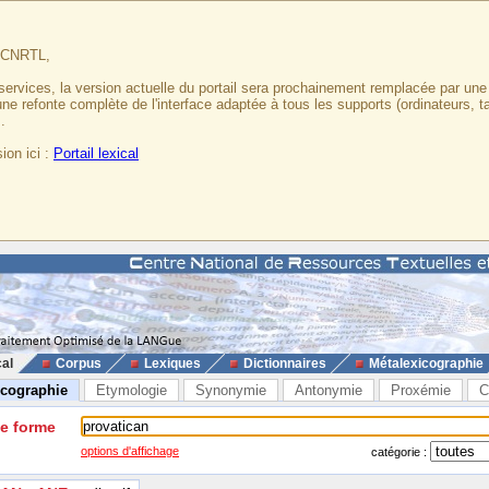
u CNRTL,
services, la version actuelle du portail sera prochainement remplacée par un
 une refonte complète de l'interface adaptée à tous les supports (ordinateurs, t
.
ion ici :
Portail lexical
cal
Corpus
Lexiques
Dictionnaires
Métalexicographie
icographie
Etymologie
Synonymie
Antonymie
Proxémie
C
ne forme
options d'affichage
catégorie :