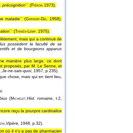
n.
précognition
`` (
1973
).
Piéron
ne maladie`` (
-
1958
).
Garnier
Del.
ation`` (
-
1975
).
Thinès
Lemp.
lètement, mais qui a continué de
llus possèdent la faculté de se
entifs et de bourgeons apparus
une manière plus large, ce dont
nt proposés, par M. Le Senne, et
Je-ne-sais-quoi
, 1957
, p.235).
.,
ue chose, mais qui en tient lieu,
i:
bius
(
Hist. romaine
, t.2
,
Michelet,
ncore reçu la pourpre cardinalice
Vipère
, 1948
, p.32).
zin,
on où il n'y a pas de pharmacien