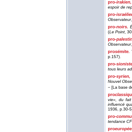
pro-
irakien
espoir de re
pro-
israéli
Observateur
pro-
noirs.
É
(
Le Point
, 3
pro-
palesti
Observateur
pro
sémite.
p.157).
pro-
sionist
tous leurs a
pro-
syrien,
Nouvel Obse
−
[La base dé
pro
classiq
vie», du fai
influencé qua
1936
, p.30-5
pro-
commu
tendance CFD
pro
europée