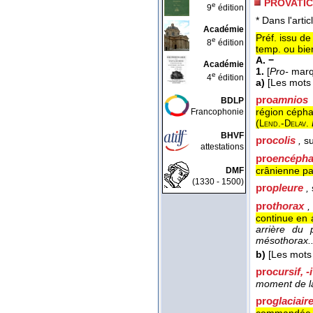
PROVATIC
e
9
édition
* Dans l'artic
Académie
Préf. issu de
e
8
édition
temp. ou bien
A. −
Académie
1.
[
Pro-
marqu
e
4
édition
a)
[Les mots 
pro
amnios
BDLP
région céphal
Francophonie
(
-
Lend.
Delav.
BHVF
pro
colis
,
su
attestations
pro
encépha
crânienne par
DMF
(1330 - 1500)
pro
pleure
,
pro
thorax
,
continue en 
arrière du 
mésothorax..
b)
[Les mots 
pro
cursif, -
moment de la
pro
glaciai