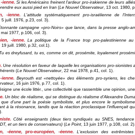
, -ienne.
Si les Américains freinent l'ardeur pro-irakienne de leurs alliés
prendre eux aussi pied en Iran
(
Le Nouvel Observateur
, 13 oct. 1980
, p
en, -ienne.
L'attitude systématiquement pro-israélienne de l'Intern
, 5 juill. 1976
, p.23, col. 3).
tonnante campagne «pro-Noirs» que lance, dans la presse anglo-amé
0 mai 1977
, p.106, col. 3).
nien, -ienne.
La politique de la France trop pro-palestinienne au
, 19 juill. 1980
, p.32, col.1).
Tu es dreyfusard, tu es, comme on dit, prosémite, loyalement prosémi
e.
Une résolution en faveur de laquelle les organisations pro-sionistes 
dhérents
(
Le Nouvel Observateur
, 22 mai 1978
, p.41, col. 1).
 -ienne.
Beyrouth est «nettoyée» des éléments pro-syriens, les che
rvateur
, 16 juin 1976
, p.77, col. 1).
signe une école littér., une collectivité que rassemble une opinion, une 
ue.
Un bloc de réalisme, qui se distingue du réalisme d'Alexandre Dumas
t que d'une part la poésie symboliste, et plus encore le symbolisme 
nt à la résonance, tandis que la réaction proclassique l'influençait qu
).
niste.
Côté enseignants (deux tiers syndiqués au SNES, tendanc
T, et un tiers de conservateurs)
(
Le Point
, 13 juin 1977
, p.108, col. 2)
n, -éenne,
pro-
européen, -éenne.
L'exclusion des extrêmist