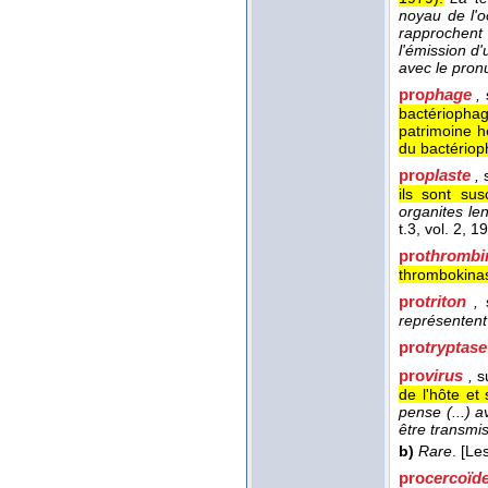
noyau de l'o
rapprochent l
l'émission d'
avec le pron
pro
phage
,
bactériopha
patrimoine h
du bactériop
pro
plaste
,
s
ils sont su
organites len
t.3, vol. 2
, 1
pro
thrombi
thrombokinas
pro
triton
,
s
représentent
pro
tryptase
pro
virus
,
su
de l'hôte et
pense (...) a
être transm
b)
Rare
.
[Les
pro
cercoïd