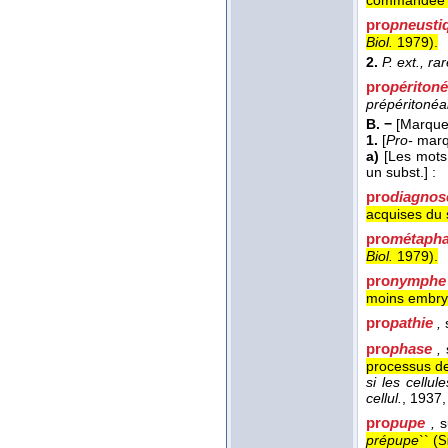
commandée pa
pro
pneust
Biol.
1979
).
2.
P. ext., ra
pro
péritoné
prépéritonéa
B. −
[Marque 
1.
[
Pro-
marqu
a)
[Les mots 
un subst.]
:
pro
diagnos
acquises du s
pro
métaph
Biol.
1979
).
pro
nymphe
moins embryo
pro
pathie
,
s
pro
phase
,
s
processus de
si les cellu
cellul.
, 1937
,
pro
pupe
,
s
prépupe
`` (
S