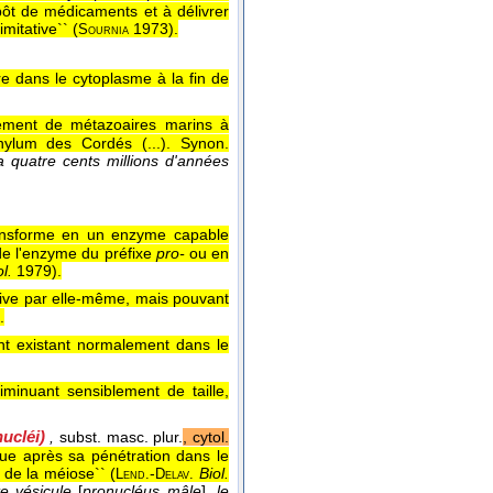
épôt de médicaments et à délivrer
mitative`` (
1973
).
Sournia
re dans le cytoplasme à la fin de
ement de métazoaires marins à
hylum des Cordés (...). Synon.
 a quatre cents millions d'années
transforme en un enzyme capable
de l'enzyme du préfixe
pro-
ou en
ol.
1979
).
ctive par elle-même, mais pouvant
.
nt existant normalement dans le
iminuant sensiblement de taille,
ucléi)
,
subst. masc. plur.
, cytol.
e après sa pénétration dans le
 de la méiose`` (
-
Biol.
Lend.
Delav.
e vésicule
[
pronucléus mâle
]
, le