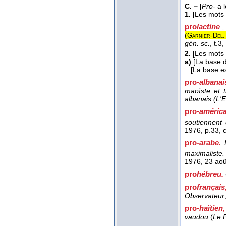
C. −
[
Pro-
a l
1.
[Les mots 
pro
lactine
,
(
-
Garnier
Del.
gén. sc.
, t.3,
2.
[Les mots 
a)
[La base 
−
[La base e
pro-
albanai
maoïste et 
albanais
(
L'
pro-
américa
soutiennent 
1976
, p.33, c
pro-
arabe.
maximaliste.
1976
, 23 ao
pro
hébreu.
pro
français
Observateur
pro-
haïtien
vaudou
(
Le P