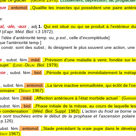
r ce glacier`` (
1970
).
Écoulement, dépression, lac proglaciai
George
ique
,
entomol.
,,Qualifie les insectes qui possèdent une paire antér
re
:
al, -ale, -aux
,
adj.
1.
Qui est situé ou qui se produit à l'extérieur du
l
(d'apr.
Méd. Biol.
t.3 1972).
l'idée d'antériorité temp. ou,
p.ext.
, celle d'incomplétude]
e l'antériorité temp.]
constr. sont des subst.; ils désignent le plus souvent une action, une
e
,
subst. fém.
, méd.
,,Prévision d'une maladie à venir, fondée sur le
ujet`` (
-
Biol.
1979
).
Lend.
Delav.
ase
,
subst. fém.
, biol.
,,Période qui précède immédiatement la métap
,
subst. fém.
, entomol.
,,La larve inactive emmaillotée, qui éclôt de l'oe
nnaire`` (
1967
).
Séguy
ubst. fém.
, méd.
,,Affection antérieure à l'état morbide actuel`` (
Garnie
ubst. fém.
, biol.
,,Phase initiale de la mitose, au cours de laquelle l
 condensation`` (
Méd. Biol. Suppl.
1982
).
L'action du froid se borne 
les sont touchées entre le début de la prophase et l'ascension pola
 p.126).
ubst. fém.
, entomol.
,,Stade précédant la vraie pupe dans le dévelo
1967
).
éguy