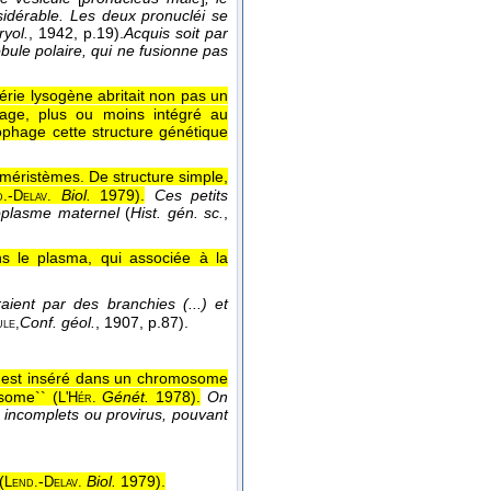
idérable. Les deux pronucléi se
yol.
, 1942
, p.19).
Acquis soit par
obule polaire, qui ne fusionne pas
érie lysogène abritait non pas un
hage, plus ou moins intégré au
ophage cette structure génétique
méristèmes. De structure simple,
-
Biol.
1979
).
Ces petits
d.
Delav.
toplasme maternel
(
Hist. gén. sc.
,
ns le plasma, qui associée à la
raient par des branchies (...) et
Conf. géol.
, 1907
, p.87).
le,
 il est inséré dans un chromosome
some`` (
Génét.
1978
).
On
L'Hér.
s incomplets ou provirus, pouvant
(
-
Biol.
1979
).
Lend.
Delav.