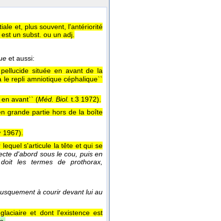
iale et, plus souvent, l'antériorité
est un subst. ou un adj.
que
et aussi:
 pellucide située en avant de la
a le repli amniotique céphalique``
 en avant`` (
Méd. Biol.
t.3 1972
).
 en grande partie hors de la boîte
1967
).
y
equel s'articule la tête et qui se
secte d'abord sous le cou, puis en
 doit les termes de prothorax,
rusquement à courir devant lui au
laciaire et dont l'existence est