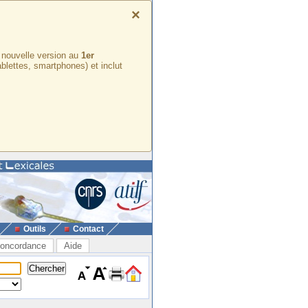
×
e nouvelle version au
1er
ablettes, smartphones) et inclut
Outils
Contact
oncordance
Aide