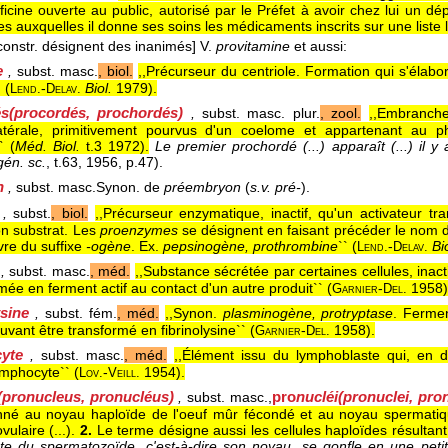
ficine ouverte au public, autorisé par le Préfet à avoir chez lui un d
 auxquelles il donne ses soins les médicaments inscrits sur une liste li
constr. désignent des inanimés]
V.
provitamine
et aussi:
e
,
subst. masc.
, biol.
,,Précurseur du centriole. Formation qui s'élabo
 (
-
Biol.
1979
).
Lend.
Delav.
és
(procordés, prochordés)
,
subst. masc. plur.
, zool.
,,Embranch
latérale, primitivement pourvus d'un coelome et appartenant au p
`
(
Méd. Biol.
t.3 1972
).
Le premier prochordé (...) apparaît (...) il y
gén. sc.
, t.63
, 1956
, p.47).
n
,
subst. masc.
Synon. de
préembryon
(
s.v. pré-
).
,
subst.
, biol.
,,Précurseur enzymatique, inactif, qu'un activateur 
on substrat. Les
proenzymes
se désignent en faisant précéder le nom 
ivre du suffixe
-ogène
. Ex.
pepsinogène, prothrombine
`` (
-
Bi
Lend.
Delav.
,
subst. masc.
, méd.
,,Substance sécrétée par certaines cellules, ina
mée en ferment actif au contact d'un autre produit`` (
-
1958
)
Garnier
Del.
ysine
,
subst. fém.
, méd.
,,Synon.
plasminogène, protryptase
. Ferme
vant être transformé en fibrinolysine`` (
-
1958
).
Garnier
Del.
yte
,
subst. masc.
, méd.
,,Élément issu du lymphoblaste qui, en d
ymphocyte`` (
-
1954
).
Lov.
Veill.
(pronucleus, pronucléus)
pro
nucléi
(pronuclei, pron
,
subst. masc.
,
é au noyau haploïde de l'oeuf mûr fécondé et au noyau spermatiqu
ulaire (...).
2.
Le terme désigne aussi les cellules haploïdes résultant
te du spermatozoïde, c'est-à-dire son noyau, se gonfle en une petit