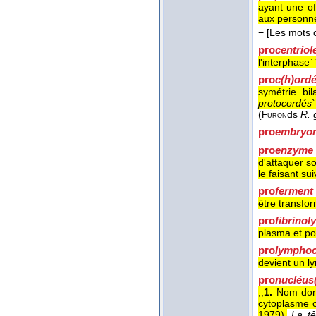
ayant une of
aux personnes
−
[Les mots 
pro
centriol
l'interphase``
pro
c(h)ord
symétrie bi
protocordés`
(
ds
R. 
Furon
pro
embryo
pro
enzyme
d'attaquer s
le faisant su
pro
ferment
être transfor
pro
fibrinol
plasma et pou
pro
lymphoc
devient un l
pro
nucléus
,,
1.
Nom donn
cytoplasme ov
1979
).
La tê