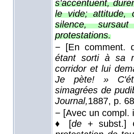
s'accentuent, dure
le vide; attitude
silence, sursau
protestations.
−
[En comment. d
étant sorti à sa 
corridor et lui dem
Je pète! » C'éta
simagrées de pudib
Journal,
1887
, p. 6
−
[Avec un compl. in
♦
[
de
+ subst.]