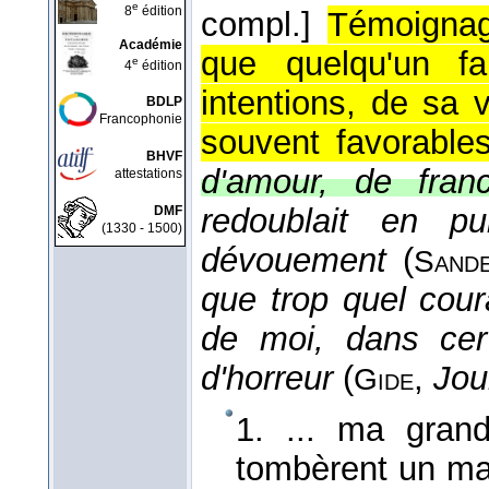
e
8
édition
compl.]
Témoignage
Académie
que quelqu'un f
e
4
édition
intentions, de sa v
BDLP
Francophonie
souvent favorables
BHVF
d'amour, de franc
attestations
redoublait en pu
DMF
(1330 - 1500)
dévouement
(
Sand
que trop quel coura
de moi, dans cert
d'horreur
(
,
Jou
Gide
1. ... ma grand
tombèrent un mat