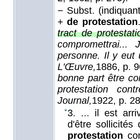
−
Subst. (indiquan
+
de protestation
tract de protestati
compromettrai...
personne. Il y eut
L'Œuvre,
1886
, p. 9
bonne part être 
protestation cont
Journal,
1922
, p. 2
3. ... il est a
d'être sollicités
protestation
con