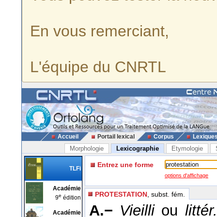
En vous remerciant,
L'équipe du CNRTL
Accueil
Portail lexical
Corpus
Lexique
Morphologie
Lexicographie
Etymologie
Entrez une forme
TLFi
options d'affichage
Académie
PROTESTATION
, subst. fém.
e
9
édition
A.−
Vieilli
ou
littér
Académie