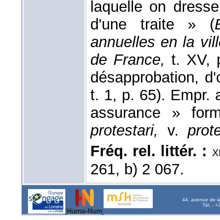
laquelle on dresse
d'une traite » (
annuelles en la vil
de France,
t. XV,
désapprobation, d'
t. 1, p. 65). Empr. a
assurance » for
protestari,
v.
prot
Fréq. rel. littér. :
x
261, b) 2 067.
44, avenue de l
Tél. : 