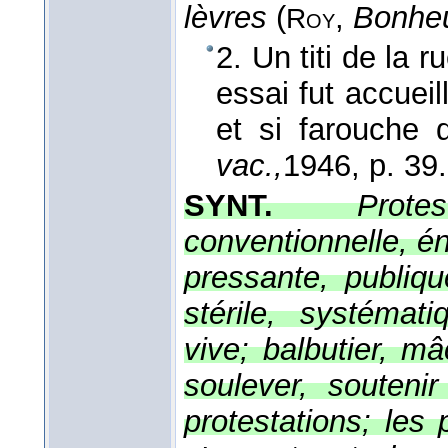
lèvres
(
,
Bonheu
Roy
2. Un titi de la 
essai fut accueil
et si farouche q
vac.,
1946
, p. 39.
SYNT.
Prot
conventionnelle, én
pressante, publiqu
stérile, systémat
vive; balbutier, m
soulever, soutenir
protestations; les 