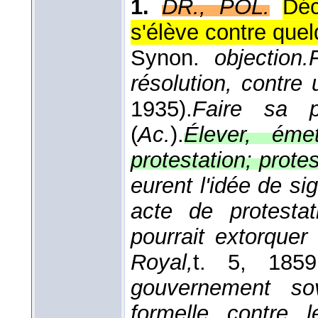
1.
DR., POL.
Déc
s'élève contre que
Synon.
objection.
résolution, contre 
1935
).
Faire sa p
(
Ac.
).
Élever, éme
protestation; protes
eurent l'idée de si
acte de protestat
pourrait extorquer 
Royal,
t. 5
, 1859
gouvernement sov
formelle contre l