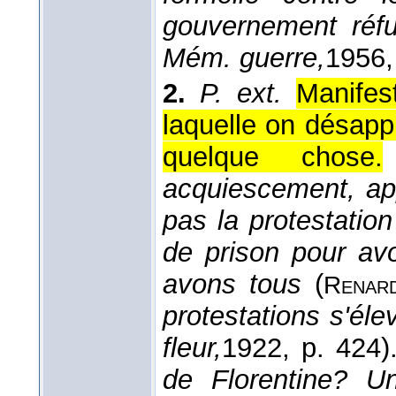
gouvernement réfu
Mém. guerre,
1956
2.
P. ext.
Manifest
laquelle on désapp
quelque chose.
acquiescement, ap
pas la protestati
de prison pour av
avons tous
(
Renar
protestations s'él
fleur,
1922
, p. 424)
de Florentine? Un