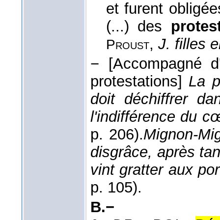
et furent obligé
(...) des
protes
,
J. filles 
Proust
−
[Accompagné d'
protestations]
La p
doit déchiffrer d
l'indifférence du c
p. 206).
Mignon-Mig
disgrâce, après tan
vint gratter aux po
p. 105).
B.−