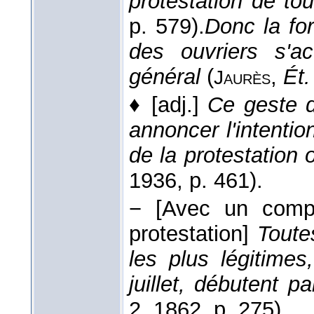
protestation de to
p. 579).
Donc la fo
des ouvriers s'a
général
(
,
Ét.
Jaurès
♦
[adj.]
Ce geste d'
annoncer l'intenti
de la protestation 
1936
, p. 461).
−
[Avec un compl
protestation]
Toute
les plus légitim
juillet, débutent 
2
, 1862
, p. 275).