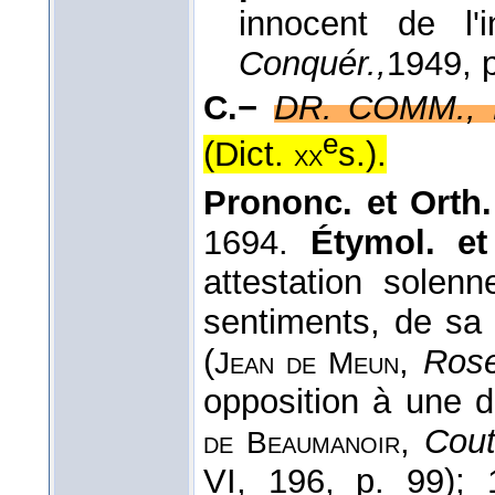
innocent de l'
Conquér.,
1949
, 
C.−
DR. COMM., 
e
(
Dict.
s.
).
xx
Prononc. et Orth.
1694.
Étymol. et
attestation solen
sentiments, de sa
(
,
Rose
Jean de Meun
opposition à une 
,
Cout
de Beaumanoir
VI, 196, p. 99);