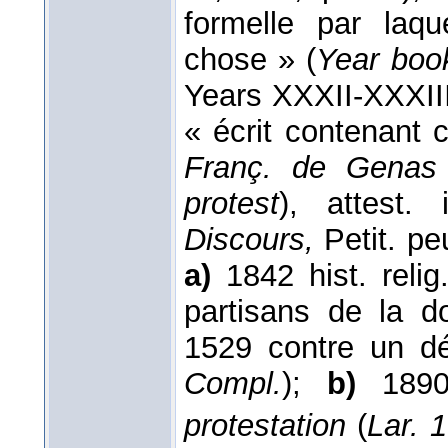
formelle par laqu
chose » (
Year book
Years XXXII-XXXII
« écrit contenant c
Franç. de Genas 
protest
), attest.
Discours,
Petit. peu
a)
1842 hist. relig
partisans de la d
1529 contre un dé
Compl.
);
b)
1890
protestation
(
Lar. 