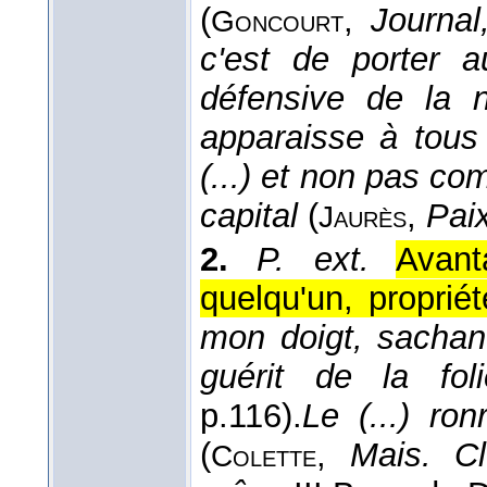
(
,
Journal
Goncourt
c'est de porter 
défensive de la na
apparaisse à tous
(...) et non pas co
capital
(
,
Pai
Jaurès
2.
P. ext.
Avant
quelqu'un, proprié
mon doigt, sachant
guérit de la foli
p.116).
Le (...) ron
(
,
Mais. Cl
Colette