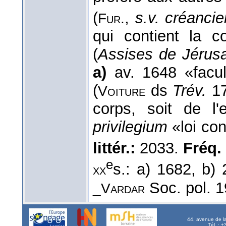
(
,
s.v. créancie
Fur.
qui contient la c
(
Assises de Jérus
a)
av. 1648 «facult
(
ds
Trév.
17
Voiture
corps, soit de l'e
privilegium
«loi con
littér.:
2033.
Fréq. r
e
s.: a) 1682, b)
xx
Soc. pol. 1
_Vardar
44, avenue de l
Tél. : 