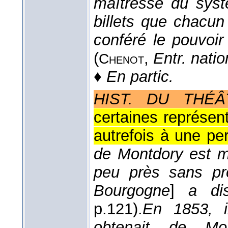
maîtresse du syst
billets que chacun
conféré le pouvoir 
(
,
Entr. natio
Chenot
♦
En partic.
HIST. DU THÉÂ
certaines représen
autrefois à une pe
de Montdory est ma
peu près sans pro
Bourgogne
]
a di
p.121).
En 1853, i
obtenait de Mor