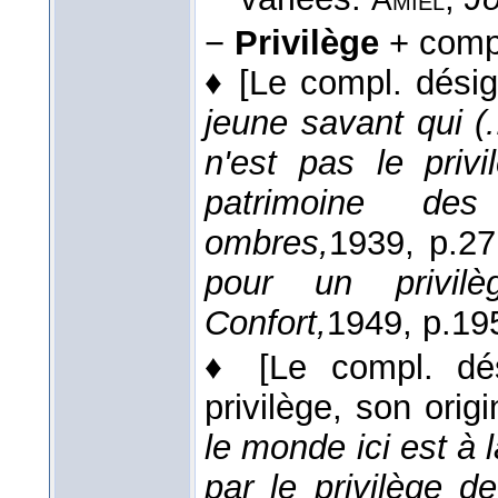
−
Privilège
+ compl
♦
[Le compl. désign
jeune savant qui (.
n'est pas le privi
patrimoine de
ombres,
1939
, p.27
pour un privil
Confort,
1949
, p.19
♦
[Le compl. dé
privilège, son origi
le monde ici est à l
par le privilège 