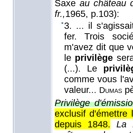
Saxe
au château 
fr.,
1965
, p.103):
3. ... il s'agis
fer. Trois soci
m'avez dit que vo
le
privilège
sera
(...). Le
privilè
comme vous l'avi
valeur...
pè
Dumas
Privilège d'émiss
exclusif d'émettre 
depuis 1848.
La 