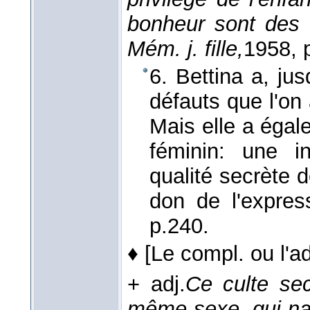
bonheur sont des
Mém. j. fille,
1958
, 
6. Bettina a, ju
défauts que l'on 
Mais elle a égal
féminin: une in
qualité secrète d
don de l'expres
p.240.
♦
[Le compl. ou l'ad
+ adj.
Ce culte sec
même sexe, qui naî