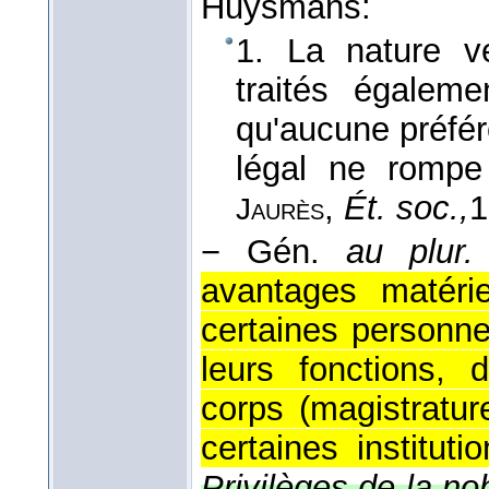
Huysmans:
1. La nature v
traités égalem
qu'aucune préfér
légal ne rompe 
,
Ét. soc.,
1
Jaurès
−
Gén.
au plur.
avantages matéri
certaines personne
leurs fonctions, 
corps (magistrature
certaines instituti
Privilèges de la n