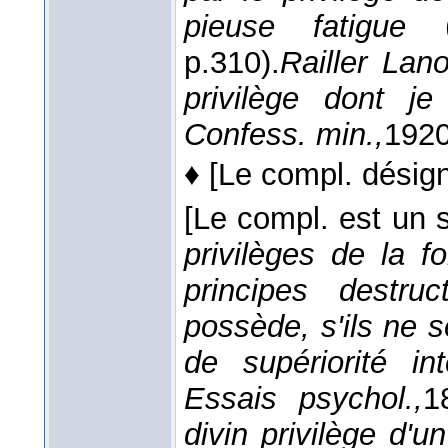
pieuse fatigue
p.310).
Railler Lan
privilège dont j
Confess. min.,
192
♦
[Le compl. désign
[Le compl. est un s
privilèges de la f
principes destru
possède, s'ils ne 
de supériorité int
Essais psychol.,
1
divin privilège d'