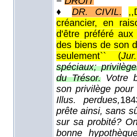
−
DROIT
♦
DR. CIVIL
.
,
créancier, en rai
d'être préféré aux
des biens de son d
seulement`` (
Jur.
spéciaux; privilège
du Trésor.
Votre 
son privilège pou
Illus. perdues,
184
prête ainsi, sans s
sur sa probité? On
bonne hypothèque