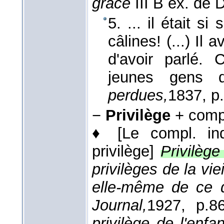
grâce
III B ex. de 
5. ... il était s
câlines! (...) Il
d'avoir parlé.
jeunes gens 
perdues,
1837
, p
−
Privilège
+ compl
♦
[Le compl. in
privilège]
Privilège
privilèges de la vie
elle-même de ce q
Journal,
1927
, p.86
privilège de l'enfa