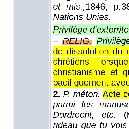
et mis.,
1846
, p.3
Nations Unies.
Privilège d'exterrito
−
RELIG.
Privilèg
de dissolution du 
chrétiens lorsq
christianisme et q
pacifiquement avec 
2.
P. méton.
Acte c
parmi les manuscr
Dordrecht, etc.
(
rideau que tu vois