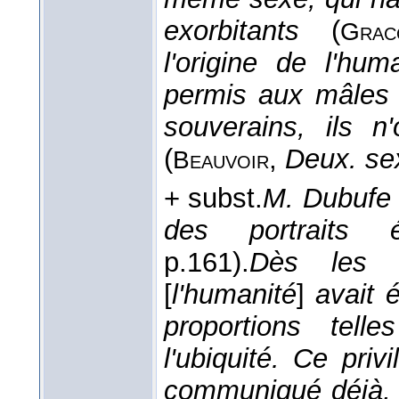
exorbitants
(
Grac
l'origine de l'hum
permis aux mâles 
souverains, ils n
(
,
Deux. se
Beauvoir
+ subst.
M. Dubufe 
des portraits é
p.161).
Dès les âg
[
l'humanité
]
avait 
proportions tell
l'ubiquité. Ce privi
communiqué déjà, 