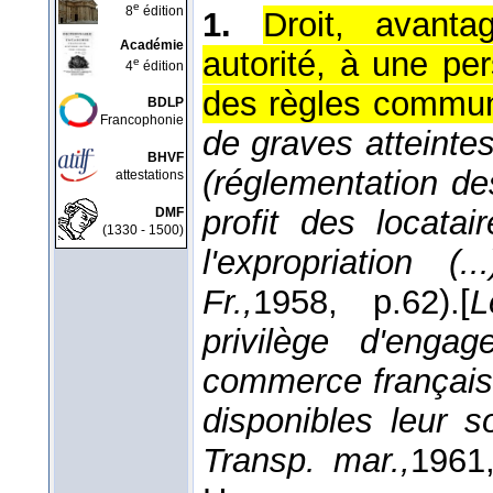
e
8
édition
1.
Droit, avanta
Académie
autorité, à une p
e
4
édition
des règles commu
BDLP
Francophonie
de graves atteinte
BHVF
(réglementation de
attestations
profit des locata
DMF
(1330 - 1500)
l'expropriation (...
Fr.,
1958
, p.62).
[
L
privilège d'eng
commerce français o
disponibles leur s
Transp. mar.,
1961