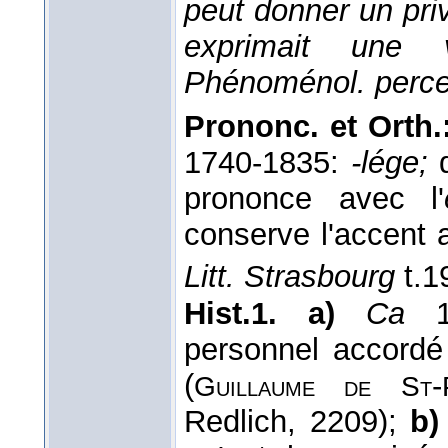
peut donner un priv
exprimait une 
Phénoménol. perce
Prononc. et Orth.
1740-1835:
-lége;
d
prononce avec l'
conserve l'accent a
Litt. Strasbourg
t.1
Hist.1. a)
Ca
1
personnel accordé
(
-
Guillaume de St
Redlich, 2209);
b)