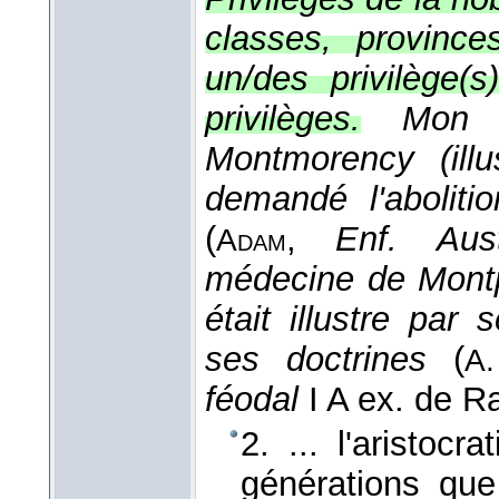
classes, province
un/des privilège(s
privilèges.
Mon 
Montmorency (ill
demandé l'abolitio
(
,
Enf. Aust
Adam
médecine de Montpel
était illustre par
ses doctrines
(
A.
féodal
I A ex. de R
2. ... l'aristoc
générations qu