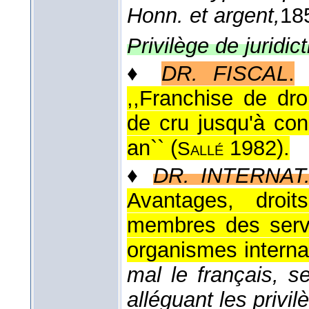
Honn. et argent,
18
Privilège de juridict
♦
DR. FISCAL
.
,,Franchise de dro
de cru jusqu'à con
an`` (
1982
).
Sallé
♦
DR. INTERNAT
Avantages, droit
membres des servi
organismes interna
mal le français, 
alléguant les privi