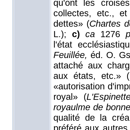
qu'ont les crois
collectes, etc., 
dettes» (
Chartes d
L.);
c)
ca
1276
p
l'état ecclésiastiq
Feuillée,
éd. O. Gse
attaché aux charg
aux états, etc.» (
«autorisation d'im
royal» (
L'Espinet
royaulme de bonn
qualité de la cré
préféré aux autre