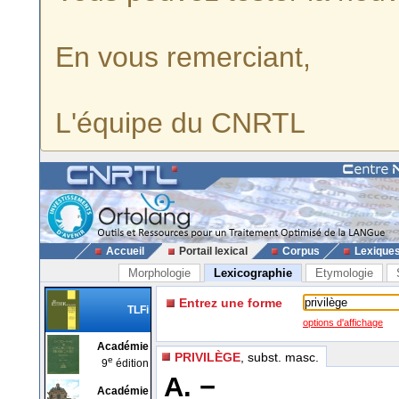
En vous remerciant,
L'équipe du CNRTL
Accueil
Portail lexical
Corpus
Lexique
Morphologie
Lexicographie
Etymologie
Entrez une forme
TLFi
options d'affichage
Académie
PRIVILÈGE
, subst. masc.
e
9
édition
A. −
Académie