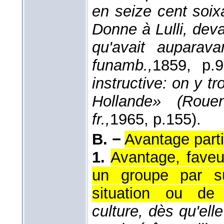
en seize cent soixa
Donne à Lulli, deva
qu'avait auparava
funamb.,
1859
, p.9
instructive: on y tr
Hollande» (Roue
fr.,
1965
, p.155).
B. −
Avantage parti
1.
Avantage, faveu
un groupe par sui
situation ou de c
culture, dès qu'el