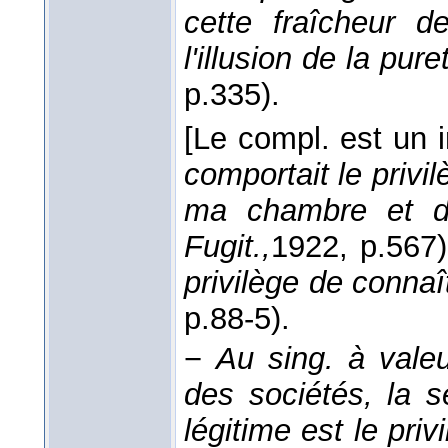
cette fraîcheur d
l'illusion de la pure
p.335).
[Le compl. est un i
comportait le privi
ma chambre et d'y 
Fugit.,
1922
, p.567)
privilège de connaî
p.88-5).
−
Au sing. à vale
des sociétés, la s
légitime est le privi