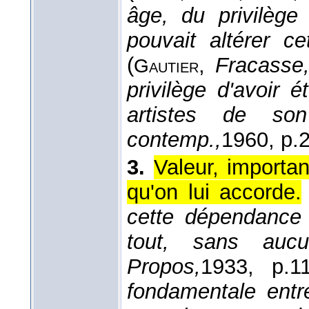
âge, du privilège
pouvait altérer c
(
,
Fracasse
Gautier
privilège d'avoir 
artistes de so
contemp.,
1960
, p.
3.
Valeur, importa
qu'on lui accorde.
cette dépendance 
tout, sans aucu
Propos,
1933
, p.11
fondamentale entr