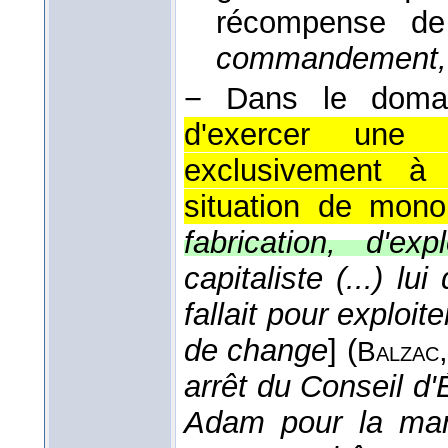
récompense de
commandement,
− Dans le dom
d'exercer une ac
exclusivement à
situation de mono
fabrication, d'exp
capitaliste (...) lu
fallait pour exploit
de change
] (
Balzac
arrêt du Conseil d'
Adam pour la man