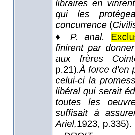
libraires en vinrent
qui les protége
concurrence
(
Civili
♦
P. anal.
Exclus
finirent par donne
aux frères Coint
p.21).
À force d'en p
celui-ci la promes
libéral qui serait éd
toutes les oeuvr
suffisait à assur
Ariel,
1923
, p.335).