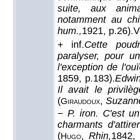
suite, aux anim
notamment au chi
hum.,
1921
, p.26).
V
+ inf.
Cette poud
paralyser, pour u
l'exception de l'ou
1859
, p.183).
Edwin
Il avait le privil
(
,
Suzann
Giraudoux
−
P. iron.
C'est un
charmants d'attire
(
,
Rhin,
1842
,
Hugo