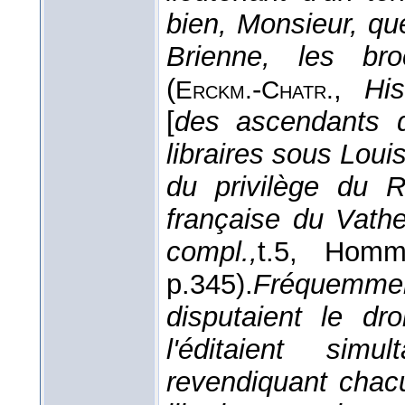
bien, Monsieur, q
Brienne, les bro
(
-
,
His
Erckm.
Chatr.
[
des ascendants 
libraires sous Lou
du privilège du Ro
française du Vath
compl.,
t.5, Homm
p.345).
Fréquemmen
disputaient le dr
l'éditaient sim
revendiquant chacu