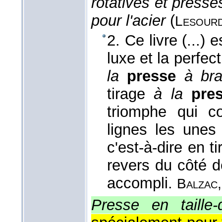
rotatives et press
pour l'acier
(
Lesourd
2. Ce livre (...) 
luxe et la perfec
la
presse
à br
tirage
à la
pre
triomphe qui co
lignes les unes
c'est-à-dire en t
revers du côté d
accompli.
Balzac,
Presse en taille-