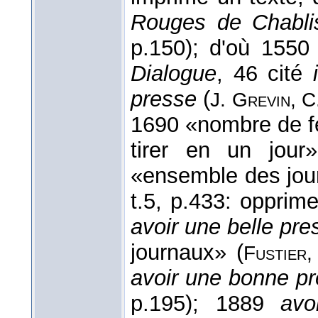
Rouges de Chabli
p.150); d'où 155
Dialogue
, 46 cité
presse
(
J. Grevin, C
1690 «nombre de fe
tirer en un jour
«ensemble des jou
t.5, p.433: opprime
avoir une belle pre
journaux» (
Fustier
avoir une bonne p
p.195); 1889
avo