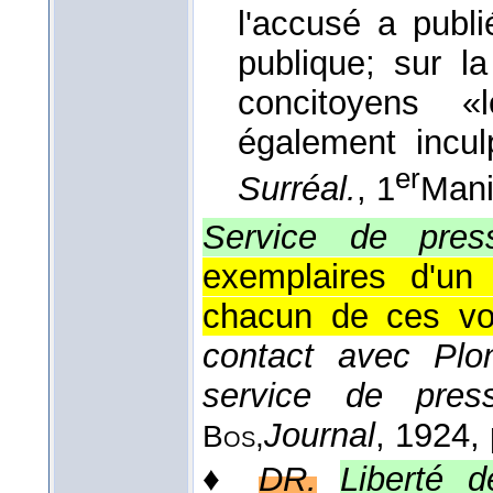
l'accusé a publi
publique; sur l
concitoyens «
également incul
er
Surréal.
, 1
Mani
Service de pres
exemplaires d'un 
chacun de ces vo
contact avec Plo
service de pre
Journal
, 1924
,
Bos,
♦
DR.
Liberté 