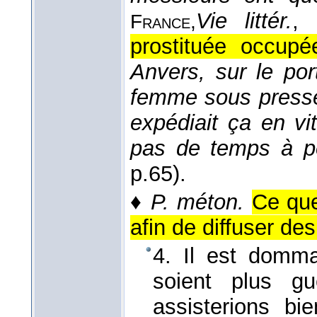
Vie littér.
, 
France,
prostituée occupé
Anvers, sur le port
femme sous presse (
expédiait ça en vit
pas de temps à p
p.65).
♦
P. méton.
Ce que
afin de diffuser des
4. Il est domm
soient plus g
assisterions b