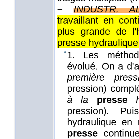
−
INDUSTR. AL
travaillant en con
plus grande de l'
presse hydraulique 
1. Les méthod
évolué. On a d'a
première press
pression) compl
à la
presse
pression). P
hydraulique en 
presse
continue