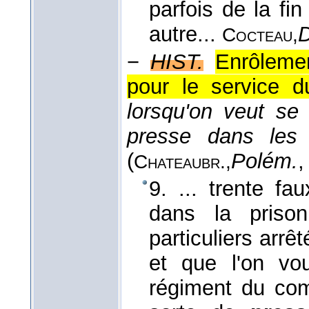
parfois de la f
autre...
D
Cocteau,
−
HIST.
Enrôleme
pour le service du
lorsqu'on veut se 
presse dans les 
(
Polém.
,
Chateaubr.,
9. ... trente fau
dans la priso
particuliers arrê
et que l'on vou
régiment du co