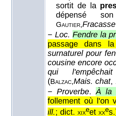
sortit de la
pre
dépensé son
Fracasse
Gautier,
−
Loc.
Fendre la p
passage dans la 
surnaturel pour fen
cousine encore oc
qui l'empêchait
(
Mais. chat
,
Balzac,
−
Proverbe
.
À la 
follement où l'on v
e
e
ill.
; dict.
et
s.
xix
xx