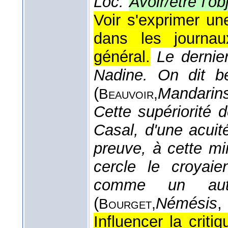
Loc.
Avoir/être l'
Voir s'exprimer u
dans les journa
général.
Le dernie
Nadine. On dit b
(
Mandarin
Beauvoir,
Cette supériorité 
Casal, d'une acuité
preuve, à cette 
cercle le croyai
comme un aut
(
Némésis
,
Bourget,
Influencer la critiq