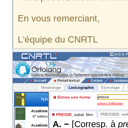
En vous remerciant,
L'équipe du CNRTL
Accueil
Portail lexical
Corpus
Lexique
Morphologie
Lexicographie
Etymologie
Entrez une forme
TLFi
options d'affichage
Académie
PRESSER
, ver
PRESSE
, subst. fém.
e
9
édition
A. −
[Corresp. à
pr
Académie