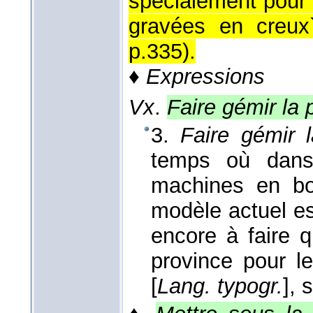
spécialement pour 
gravées en creux`
p.335
).
♦
Expressions
Vx
.
Faire gémir la 
3.
Faire gémir l
temps où dans 
machines en bo
modèle actuel es
encore à faire 
province pour le
[
Lang. typogr.
], 