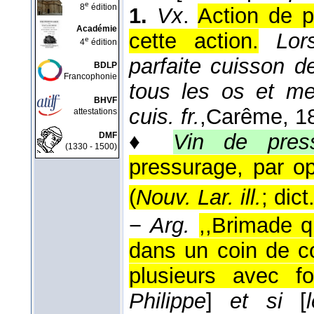
e
8
édition
1.
Vx
.
Action de p
Académie
cette action.
Lor
e
4
édition
parfaite cuisson d
BDLP
Francophonie
tous les os et me
BHVF
cuis. fr.
,
Carême
, 1
attestations
♦
Vin de pres
DMF
(1330 - 1500)
pressurage, par op
(
Nouv. Lar. ill.
; dict
−
Arg.
,,Brimade q
dans un coin de co
plusieurs avec fo
Philippe
]
et si
[