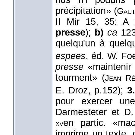
précipitation» (
Gaut
II Mir 15, 35: A
presse
);
b)
ca
12
quelqu'un à quelq
espees
, éd. W. Fo
presse
«maintenir 
tourment» (
Jean R
E. Droz, p.152);
3
pour exercer une
Darmesteter et D.
en partic. «ma
xv
imprime un texte, 