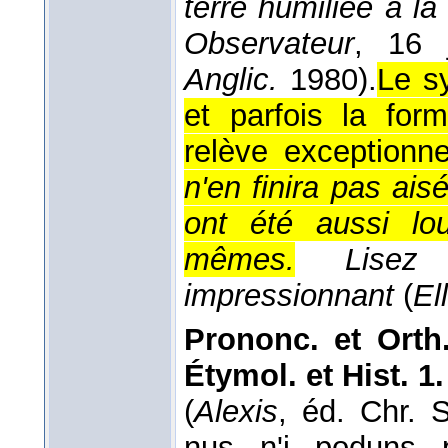
terre humiliée à l
Observateur
, 16 j
Anglic.
1980).
Le s
et parfois la for
relève exceptionn
n'en finira pas ais
ont été aussi lo
mêmes.
Lisez
impressionnant
(
El
Prononc. et Orth.
Étymol. et Hist.
1.
(
Alexis
, éd. Chr. 
nus n'i poduns 