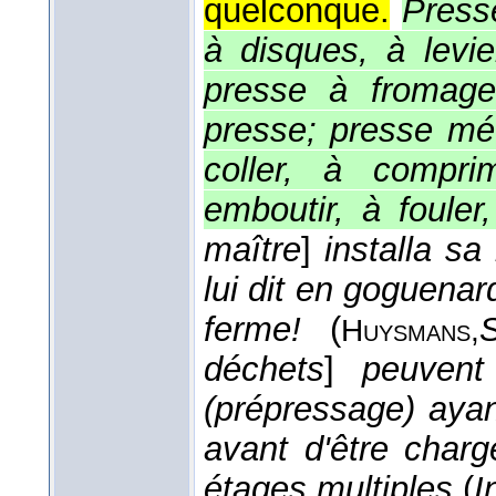
quelconque.
Presse
à disques, à levie
presse à fromage
presse; presse méc
coller, à compri
emboutir, à fouler,
maître
]
installa sa
lui dit en goguena
ferme!
(
Huysmans,
déchets
]
peuvent
(prépressage) ayan
avant d'être char
étages multiples
(
I