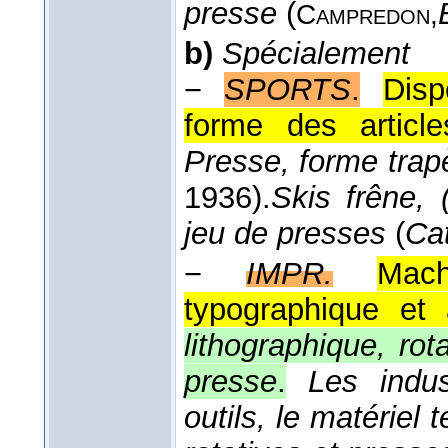
presse
(
Campredon,
b)
Spécialement
−
SPORTS
.
Disp
forme des article
Presse, forme trap
1936
).
Skis frêne, 
jeu de presses
(
Cat
−
IMPR.
Mach
typographique et 
lithographique, ro
presse
.
Les indus
outils, le matériel 