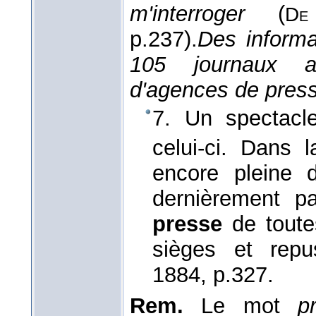
m'interroger
(
De
p.237).
Des informa
105 journaux am
d'agences de pres
7. Un spectacle
celui-ci. Dans
encore pleine 
dernièrement p
presse
de toutes
sièges et rep
1884
, p.327.
Rem.
Le mot
p