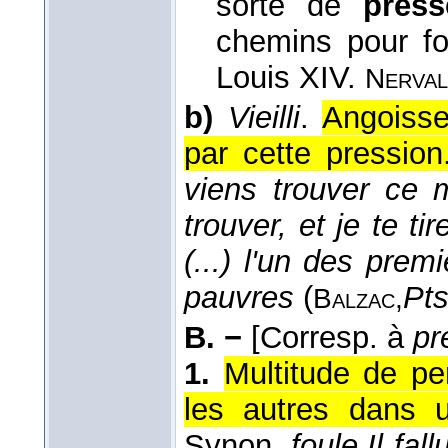
sorte de
press
chemins pour fo
Louis XIV.
Nerval
b)
Vieilli
.
Angoisse
par cette pression
viens trouver ce m
trouver, et je te ti
(...) l'un des prem
pauvres
(
Pts
Balzac,
B. −
[Corresp. à
pr
1.
Multitude de pe
les autres dans 
Synon.
foule
.
Il fal