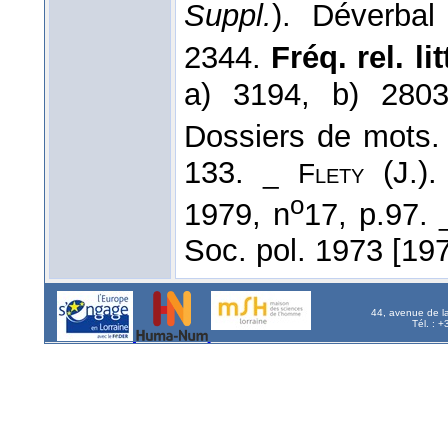
Suppl.
). Déverba
2344.
Fréq. rel. lit
a) 3194, b) 280
Dossiers de mots
133.
(J.).
_
Flety
o
1979, n
17, p.97.
Soc. pol. 1973 [197
44, avenue de l
Tél. : 