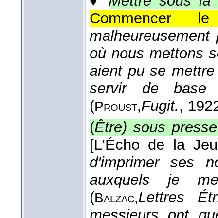
♦
Mettre sous la
Commencer le 
malheureusement p
où nous mettons s
aient pu se mettre
servir de base 
(
Fugit.
, 192
Proust,
(
Être) sous presse
[L'Écho de la Je
d'imprimer ses n
auxquels je me
(
Lettres Étr
Balzac,
messieurs ont qu