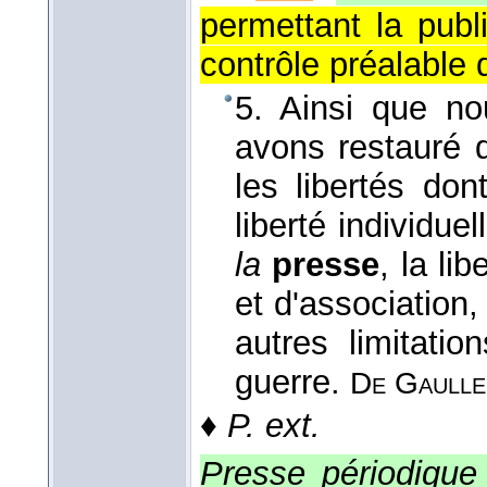
permettant la publ
contrôle préalable d
5. Ainsi que n
avons restauré d
les libertés don
liberté individuel
la
presse
, la li
et d'association
autres limitatio
guerre.
De Gaulle
♦
P. ext.
Presse périodique