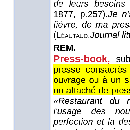
de leurs besoins
1877
, p.257).
Je n
fièvre, de ma pre
(
Journal lit
Léautaud,
REM.
Press-book,
sub
presse consacrés 
ouvrage ou à un s
un attaché de press
«Restaurant du 
l'usage des no
perfection et la de