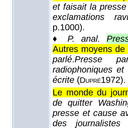
et faisait la pres
exclamations rav
p.1000).
♦
P. anal.
Pres
Autres moyens de d
parlé
.
Presse pa
radiophoniques et 
écrite
(
1972
).
Dupré
Le monde du journ
de quitter Washin
presse et cause a
des journaliste