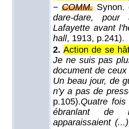
−
COMM.
Synon.
dare-dare, pour 
Lafayette avant l'
hall
, 1913
, p.241).
2.
Action de se hâte
Je ne suis pas pl
document de ceux q
Un beau jour, de gu
n'y a pas de pres
p.105).
Quatre fois 
ébranlant de l
apparaissaient (...