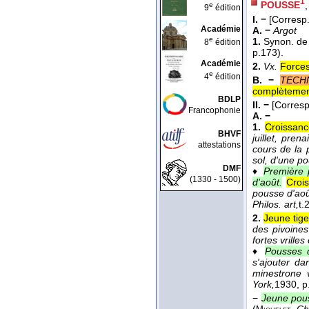
1
POUSSE
,
e
9
édition
I. −
[Corresp
Académie
A. −
Argot
e
1.
Synon. d
8
édition
p.173).
Académie
2.
Vx.
Forces
e
4
édition
B. −
TECH
complètement 
BDLP
II. −
[Corres
Francophonie
A. −
1.
Croissanc
BHVF
juillet, pren
attestations
cours de la 
sol, d'une p
DMF
♦
Première 
(1330 - 1500)
d'août.
Croi
pousse d'ao
Philos. art,
t.
2.
Jeune tig
des pivoines
fortes vrilles
♦
Pousses 
s'ajouter da
minestrone 
York,
1930
, p
−
Jeune pou