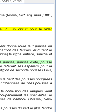
USSER
, verbe
rime
(
,
Dict. arg. mod.,
1881
,
Rigaud
il ou un circuit pour le vider
aient donné toute leur pousse en
arition des feuilles, et durant le
igne
]
la vigne entière, souche et
e pousse, pousse d'été, pousse
e retaillait ses espaliers pour la
religion de seconde pousse
(
,
Taine
ns le haut des pousses pourprées
 enrubannées de fines pousses à
 la confusion des langues vient
oupablement les spécialités: le
ousses de bambou
(
,
New-
Morand
nes pousses du vert le plus tendre