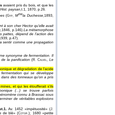
s
avaient pris du bois, et que les
,
Hist. paysan,
t.1
, 1870
, p.26.
me
nes
(
,
M
la Duchesse,
1893
,
Gyp
t à son cher Hector qu'elle avait
,
1846
, p.146).
La métamorphose
s pattes, dépend de l'action des
1939
, p.47).
e la sentir comme une propagation
me synonyme de fermentation. Il
 de la panification
(
,
Le
R. Calvel
onique et dégradation de l'acide
fermentation qui se développe
nt dans des tonneaux qu'on a pris
ines, et qui les étoufferait s'ils
bonique (...) se trouve parfois
 phénomène connu à Brassac sous
terminer de véritables explosions
t.1.
Av. 1452 «impétuosité» (
J.
e de blé» (
); 1680 «petite
Cotgr.