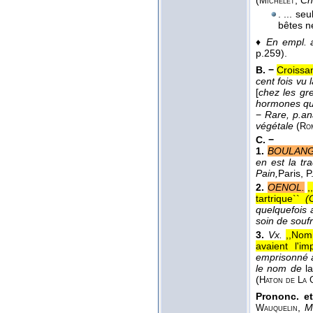
(
,
Ch
Michelet
. ... s
bêtes n
♦
En empl. ad
p.259).
B. −
Croissa
cent fois vu
[
chez les gre
hormones que
−
Rare, p.an
végétale
(
Ro
C. −
1.
BOULANG
en est la tr
Pain,
Paris, P
2.
OENOL.
,
tartrique``
(
quelquefois 
soin de souf
3.
Vx.
,,Nom 
avaient l'i
emprisonné a
le nom de
la
(
Haton de La 
Prononc. et
,
M
Wauquelin