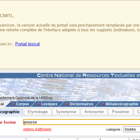
u CNRTL,
services, la version actuelle du portail sera prochainement remplacée par un
 une refonte complète de l'interface adaptée à tous les supports (ordinateurs, t
.
ion ici :
Portail lexical
cal
Corpus
Lexiques
Dictionnaires
Métalexicographie
icographie
Etymologie
Synonymie
Antonymie
Proxémie
C
ne forme
options d'affichage
catégorie :