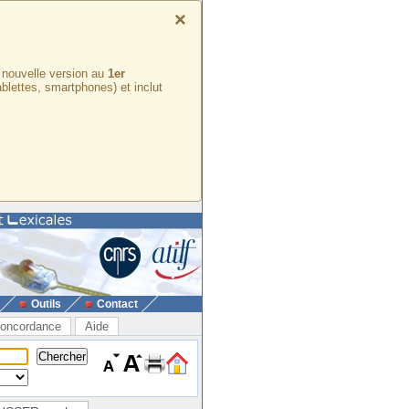
×
e nouvelle version au
1er
ablettes, smartphones) et inclut
Outils
Contact
oncordance
Aide