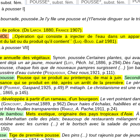
2
3
PO
POUSSE
, subst. fém.
POUSSE
, subst. fém.
 subst. fém.
. à
pousser
I]
e
bourrade, poussée.
Je l'y file une pousse et j't'l'envoie dinguer sur le t
 de police. (
Ds
1880,
1907
).
Larch.
France
NOL.
,,Opération qui consiste à injecter de l'eau dans un appare
du lait ou du produit qu'il contient`` (
-
Lait
1981
).
Luq.
Boud.
p.à
pousser
VII]
e annuelle des végétaux.
Synon.
poussée.
Certaines plantes, qui av
aient déjà un air jaune, mourant
(
,
Pêch. Isl.,
1886
, p.294).
Dès l'app
Loti
pousse, chaque fois que de nouveaux pampres surgissent (...)
[
on ba
oussière d'eau cuivrée
(
,
Chez nous,
1921
, p.111).
Pesquidoux
pousse.
Pousse qui se produit au printemps, de mai à juin.
Second
ssance qui se produit en été, après un arrêt de la première.
Le pèr
ût
(
,
Gaspard,
1925
, p.49).
P. métaph.
Le christianisme est une 
Pourrat
2
, 1865
, p.145).
e développée à partir d'un rameau, d'un bourgeon.
Le vert pointant da
(
,
Journal,
1889
, p.962).
Deux haies d'échalas, habillées et
Goncourt
 et frêles feuilles transparentes
(
,
A. Pache,
1911
, p.24).
Ramuz
de bambou.
Mets exotique, originaire des pays tropicaux d'Asie.
À
ns Manhattan celle des plats; beaucoup de restaurants mélangent c
voisine avec les curries (...) et le bortsch avec la salade de p
.150).
sse.
Tige de première pousse.
Des pins (...) tout rajeunis par de jeu