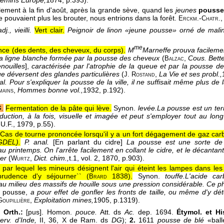
emins Europe,
1874
, p.393):
eulement à la fin d'août, après la grande sève, quand les
jeunes
pousse
e pouvaient plus les brouter, nous entrions dans la forêt.
-
Erckm.
Chatr.
j., vieilli.
Vert clair.
Peignoir de linon «jeune pousse» orné de mali
me
nce (des dents, des cheveux, du corps).
M
Marneffe prouva facilemen
 la ligne blanche formée par la pousse des cheveux
(
,
Cous. Bette
Balzac
nouilles
],
caractérisée par l'atrophie de la queue et par la pousse de
 déversent des glandes particulières
(
,
La Vie et ses probl.,
J. Rostand
al.
Pour s'expliquer la pousse de la ville, il ne suffisait même plus d
,
Hommes bonne vol.,
1932
, p.192).
mains
.
Fermentation de la pâte qui lève.
Synon.
levée.
La pousse est un ter
aduction, à la fois, visuelle et imagée et peut s'employer tout au long
.U.F.
, 1979
, p.55).
,Cas de tourne prononcée lorsqu'il y a un fort dégagement de gaz carb
GDEL
).
P. anal.
[En parlant du cidre]
La pousse est une sorte de 
au printemps. On l'arrête facilement en collant le cidre, et le décanta
rer
(
,
Dict. chim.,
t.1, vol. 2
, 1870
, p.903).
Wurtz
par lequel les mineurs désignent l'air qui éteint les lampes dans les m
mprudence d'y séjourner`` (
1838
).
Synon.
touffe.
L'acide car
Brard
u milieu des massifs de houille sous une pression considérable. Ce
 pousse,
a pour effet de gonfler les fronts de taille, ou même d'y dé
,
Exploitation mines,
1905
, p.1319).
Goupillière
 Orth.:
[pus]. Homon.
pouce.
Att. ds
Ac.
dep. 1694.
Étymol. et His
erv. d'Inde,
II, 36, X de Ram. ds
DG
);
2.
1611
pousse de blé
«ball