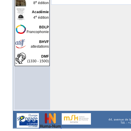
e
8
édition
Académie
e
4
édition
BDLP
Francophonie
BHVF
attestations
DMF
(1330 - 1500)
44, avenue de l
Tél. : 