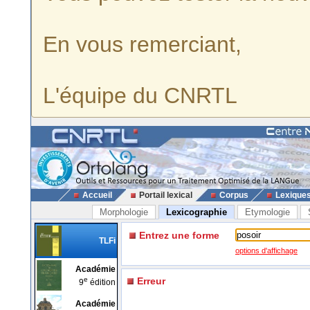
En vous remerciant,
L'équipe du CNRTL
Accueil
Portail lexical
Corpus
Lexique
Morphologie
Lexicographie
Etymologie
Entrez une forme
TLFi
options d'affichage
Académie
e
Erreur
9
édition
Académie