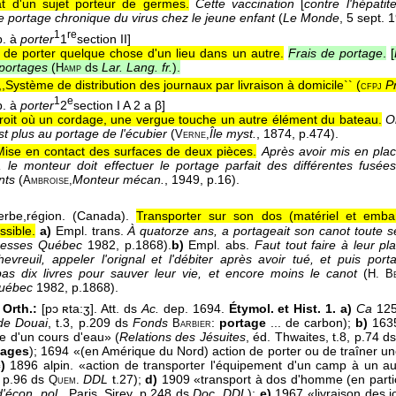
at d'un sujet porteur de germes.
Cette vaccination
[
contre l'hépatit
le portage chronique du virus chez le jeune enfant
(
Le Monde
, 5 sept. 
1
re
p. à
porter
1
section II]
t de porter quelque chose d'un lieu dans un autre.
Frais de portage
.
[
 portages
(
ds
Lar. Lang. fr.
).
Hamp
,,Système de distribution des journaux par livraison à domicile`` (
P
cfpj
1
e
p. à
porter
2
section I A 2 a β]
roit où un cordage, une vergue touche un autre élément du bateau.
O
st plus au portage de l'écubier
(
Île myst.
, 1874
, p.474).
Verne,
Mise en contact des surfaces de deux pièces.
Après avoir mis en plac
, le monteur doit effectuer le portage parfait des différentes fusée
nts
(
Monteur mécan.
, 1949
, p.16).
Ambroise,
erbe,
région. (Canada).
Transporter sur son dos (matériel et embar
ssible.
a)
Empl. trans.
À quatorze ans, a portageait son canot toute s
hesses Québec
1982, p.1868).
b)
Empl. abs.
Faut tout faire à leur pla
hevreuil, appeler l'orignal et l'débiter après avoir tué, et puis por
pas dix livres pour sauver leur vie, et encore moins le canot
(
H. B
uébec
1982, p.1868).
 Orth.:
[pɔ ʀta:ʒ]. Att. ds
Ac.
dep. 1694.
Étymol. et Hist.
1. a)
Ca
1250
de Douai
, t.3, p.209 ds
Fonds
:
portage
... de carbon);
b)
1635
Barbier
e d'un cours d'eau» (
Relations des Jésuites
, éd. Thwaites, t.8, p.74 d
tages
); 1694 «(en Amérique du Nord) action de porter ou de traîner u
)
1896 alpin. «action de transporter l'équipement d'un camp à un au
 p.96 ds
DDL
t.27);
d)
1909 «transport à dos d'homme (en partic
Quem.
'écon. pol.
, Paris, Sirey, p.248 ds
Doc. DDL
);
e)
1967 «livraison des j