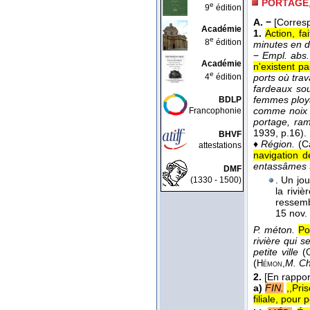
PORTAGE
e
9
édition
A. −
[Corres
Académie
1.
Action, f
e
8
édition
minutes en di
−
Empl. abs.
Académie
n'existent pa
e
4
édition
ports où tra
fardeaux so
femmes ploya
BDLP
comme noix s
Francophonie
portage, ram
1939
, p.16).
BHVF
♦
Région.
(C
attestations
navigation d
entassâmes t
DMF
. Un jou
(1330 - 1500)
la rivi
ressemb
15 nov.
P. méton.
Po
rivière qui 
petite ville
(
(
M. Ch
Hémon,
2.
[En rappo
a)
FIN.
,,Pri
filiale, pour