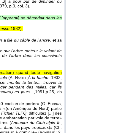
e B
]
a pour but de diminuer ou
1979
, p.9, col. 3).
L'apprenti
]
se détendait dans les
resse
1982
).
n a filé du câble de l'ancre, et sa
e sur l'arbre moteur le volant de
s de l'arbre dans les coussinets
cation) quand toute navigation
eule
(
À la hache
, 1932
,
A. Nantel,
ce: monter la tente,... trouver la
tager pendant des milles, car ils
Les jours...
,
1951,
p.25, ds
ernard,
 «action de porter» (
G. Espinas,
 «(en Amérique du Nord) partie
s
Fichier TLFQ
: difficultez [...] des
ne embarcation par voie de terre»
tre» (
Annuaire du Club alpin fr.
,
. dans les pays tropicaux)» (Ch.
ournaux à domicile» (
);
2.
Voyenne