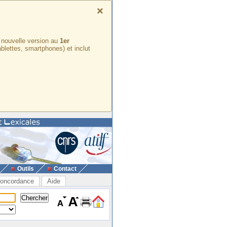
×
e nouvelle version au
1er
ablettes, smartphones) et inclut
Outils
Contact
oncordance
Aide