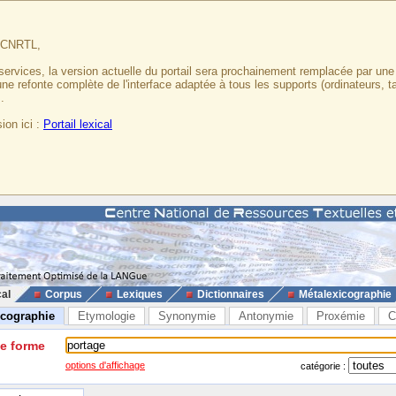
u CNRTL,
services, la version actuelle du portail sera prochainement remplacée par un
 une refonte complète de l'interface adaptée à tous les supports (ordinateurs, t
.
ion ici :
Portail lexical
cal
Corpus
Lexiques
Dictionnaires
Métalexicographie
icographie
Etymologie
Synonymie
Antonymie
Proxémie
C
ne forme
options d'affichage
catégorie :