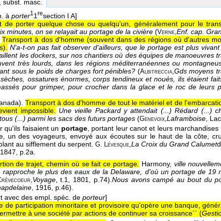
, subst. masc.
1
re
p. à
porter
1
section I A]
ait de porter quelque chose ou quelqu'un, généralement pour le trans
x minutes, on se relayait au portage de la civière
(
Enf. cap. Gran
Verne,
Transport à dos d'homme (souvent dans des régions où d'autres moy
s).
N'a-t-on pas fait observer d'ailleurs, que le portage est plus viva
vaillent les dockers, sur nos chantiers où des équipes de manoeuvres t
uvent très lourds, dans les régions méditerranéennes ou montagneu
nt sous le poids de charges fort pénibles?
(
Gds moyens tr
Albitreccia,
èches, ossatures énormes, corps tendineux et noués, ils étaient faits
assés pour grimper, pour crocher dans la glace et le roc de leurs pa
anada).
Transport à dos d'homme de tout le matériel et de l'embarcation
evient impossible.
Une vieille Packard y attendait (...) Rédard (...)
ous (...) parmi les sacs des futurs portages
(
Laframboise
, La
Genevoix,
r qu'ils faisaient un
portage
, portant leur canot et leurs marchandises 
ère, un des voyageurs, envoyé aux écoutes sur le haut de la côte, cr
lant au sifflement du serpent.
La Croix du Grand Calumet
G. Lévesque,
 1847
, p.2a.
rtion de trajet, chemin où se fait ce portage.
Harmony,
ville nouvelle
se rapproche le plus des eaux de la Delaware, d'où un portage de 19 m
Voyage
, t.1
, 1801
, p.74).
Nous avons campé au bout du port
Crèvecoeur,
apdelaine
, 1916
, p.46).
rt avec des empl. spéc. de
porteur
]
se de participation minoritaire et provisoire qu'opère une banque, géné
 permettre à une société par actions de continuer sa croissance`` (
Gestio