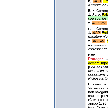
b)
MÉD.
Ét
d'éradiquer 
B. −
[Corres
1.
Rare
.
Fai
courses, les
2.
INFORM.
C. −
[Corres
1.
MAR.
End
garniture n'e
2.
MÉCAN.
transmission
corresponda
REM.
Portager,
v
devient impo
p.23 ds
Ric
piste d'un c
porteraient 
Richesses Q
Prononc. et
Vie urbaine 
non navigabl
sauts et
por
(
);
c
Corneille
année 1895,
Cours d
Gide,