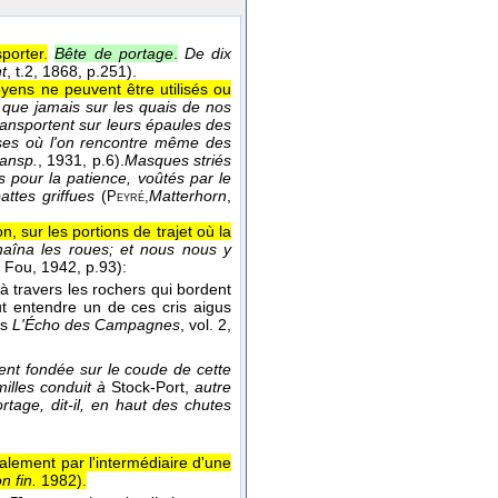
porter.
Bête de portage
.
De dix
t
, t.2
, 1868
, p.251).
ens ne peuvent être utilisés ou
nt que jamais sur les quais de nos
ransportent sur leurs épaules des
ses où l'on rencontre même des
ansp.
, 1931
, p.6).
Masques striés
 pour la patience, voûtés par le
ttes griffues
(
Matterhorn
,
Peyré,
, sur les portions de trajet où la
 chaîna les roues; et nous nous y
c Fou
, 1942
, p.93):
à travers les rochers qui bordent
ut entendre un de ces cris aigus
ds
L'Écho des Campagnes
, vol. 2
,
ment fondée sur le coude de cette
illes conduit à
Stock-Port,
autre
age, dit-il, en haut des chutes
ralement par l'intermédiaire d'une
n fin.
1982
).