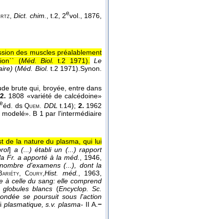
e
Dict. chim.
, t.2, 2
vol., 1876,
rtz,
ession des muscles préalablement
ion`` (
Méd. Biol.
t.2 1971
).
Le
aire)
(
Méd. Biol.
t.2 1971
).
Synon.
e brute qui, broyée, entre dans
;
2.
1808 «variété de calcédoine»
e
éd. ds
DDL
t.14);
2.
1962
Quem.
, modelé». B 1 par l'intermédiaire
t de la nature du plasma, qui lui
rol
]
a (...) établi un (...) rapport
a Fr. a apporté à la méd.
, 1946
,
 nombre d'examens (...), dont la
Hist. méd.
, 1963
,
Bariéty, Coury,
ble à celle du sang: elle comprend
 globules blancs
(
Encyclop. Sc.
condée se poursuit sous l'action
si
plasmatique, s.v. plasma-
II A.
−