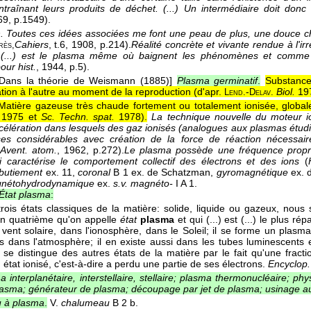
entraînant leurs produits de déchet. (...) Un intermédiaire doit donc a
69
, p.1549).
.
Toutes ces idées associées me font une peau de plus, une douce cha
Cahiers
, t.6
, 1908
, p.214).
Réalité concrète et vivante rendue à l'irr
rès,
e (...) est le plasma même où baignent les phénomènes et comme le l
our hist.
, 1944
, p.5).
[Dans la théorie de Weismann (1885)]
Plasma germinatif
.
Substance
tion à l'autre au moment de la reproduction (
d'apr.
-
Biol.
19
Lend.
Delav.
Matière gazeuse très chaude fortement ou totalement ionisée, global
1975 et
Sc. Techn. spat.
1978
).
La technique nouvelle du moteur io
élération dans lesquels des gaz ionisés (analogues aux plasmas étudié
ses considérables avec création de la force de réaction nécessair
Avent. atom.
, 1962
, p.272).
Le plasma possède une fréquence propre 
 caractérise le comportement collectif des électrons et des ions
(
butiement
ex. 11,
coronal
B 1 ex. de Schatzman,
gyromagnétique
ex. 
nétohydrodynamique
ex.
s.v. magnéto-
I A 1.
État plasma
:
trois états classiques de la matière: solide, liquide ou gazeux, nous s
un quatrième qu'on appelle
état
plasma
et qui (...) est (...) le plus r
 vent solaire, dans l'ionosphère, dans le Soleil; il se forme un plasm
es dans l'atmosphère; il en existe aussi dans les tubes luminescents
se distingue des autres états de la matière par le fait qu'une fract
état ionisé, c'est-à-dire a perdu une partie de ses électrons.
Encyclop.
a interplanétaire, interstellaire, stellaire; plasma thermonucléaire; ph
lasma; générateur de plasma; découpage par jet de plasma; usinage a
 à plasma
.
V.
chalumeau
B 2 b.