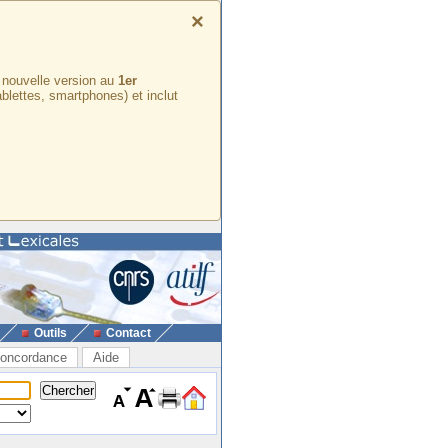
×
e nouvelle version au
1er
ablettes, smartphones) et inclut
Outils
Contact
oncordance
Aide