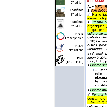
PLASMA
,
e
9
édition
A. −
MÉD., B
Académie
1.
PHYSIOL
e
a)
Partie li
8
édition
éléments fig
♦
Plasma s
Académie
organiques (
e
4
édition
et qui, par 
culture au 
BDLP
globules blan
Francophonie
p.90).
Le sang
autres para
BHVF
carbonaté
II
attestations
b)
P. anal.
L
innombrables
DMF
hyg.
, 1911
, 
(1330 - 1500)
♦
Plasma sé
1. Dans
taille 
plasma
hydroxy
constit
♦
Plasma mus
c)
Plasma int
constante et 
milieu
C 2) (
cellules rep