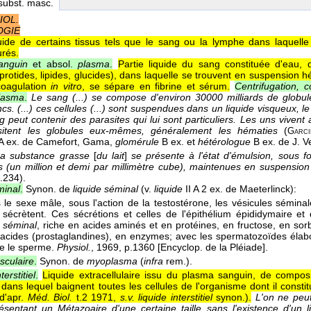
 subst. masc.
IOL.
OGIE
quide de certains tissus tels que le sang ou la lymphe dans laquell
urés.
anguin
et absol.
plasma
.
Partie liquide du sang constituée d'eau,
protides, lipides, glucides), dans laquelle se trouvent en suspension h
coagulation
in vitro
, se sépare en fibrine et sérum.
Centrifugation, 
plasma
.
Le sang (...) se compose d'environ 30000 milliards de globul
cs. (...) ces cellules (...) sont suspendues dans un liquide visqueux, l
 peut contenir des parasites qui lui sont particuliers. Les uns vivent
sitent les globules eux-mêmes, généralement les hématies
(
Garci
 A ex. de Camefort, Gama,
glomérule
B ex. et
hétérologue
B ex. de J. V
a substance grasse
[
du lait
]
se présente à l'état d'émulsion, sous fo
 (un million et demi par millimètre cube), maintenues en suspensio
p.234).
minal
.
Synon. de
liquide séminal
(v.
liquide
II A 2 ex. de Maeterlinck):
 le sexe mâle, sous l'action de la testostérone, les vésicules sémina
et sécrètent. Ces sécrétions et celles de l'épithélium épididymaire et
séminal
, riche en acides aminés et en protéines, en fructose, en sorb
acides (prostaglandines), en enzymes; avec les spermatozoïdes élabo
ue le sperme.
Physiol.
, 1969
, p.1360 [Encyclop. de la Pléiade].
culaire
.
Synon. de
myoplasma
(
infra
rem.).
erstitiel
.
Liquide extracellulaire issu du plasma sanguin, de compo
dans lequel baignent toutes les cellules de l'organisme dont il constitue
d'apr.
Méd. Biol.
t.2 1971,
s.v. liquide interstitiel
synon.
).
L'on ne peu
résentant un Métazoaire d'une certaine taille sans l'existence d'un l