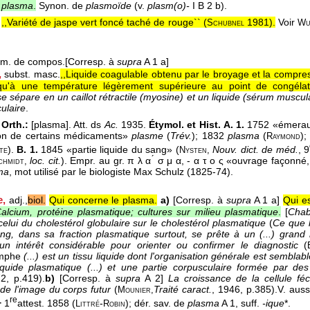
 plasma
.
Synon. de
plasmoïde
(v.
plasm(o)-
I B 2 b).
,,Variété de jaspe vert foncé taché de rouge`` (
1981
).
Voir
Schubnel
Wu
ém. de compos.
[Corresp. à
supra
A 1 a]
,
subst. masc.
,,Liquide coagulable obtenu par le broyage et la compr
usqu'à une température légèrement supérieure au point de congélat
 sépare en un caillot rétractile (myosine) et un liquide (sérum muscul
ulaire
.
Orth.:
[plasma]. Att. ds
Ac.
1935.
Étymol. et Hist.
A. 1.
1752 «émeraud
ion de certains médicaments»
plasme
(
Trév.
); 1832
plasma
(
)
Raymond
).
B.
1.
1845 «partie liquide du sang» (
Nouv. dict. de méd.
, 9
te
Nysten,
loc. cit.
). Empr. au gr. π λ α ́ σ μ α, - α τ ο ς «ouvrage façonné
chmidt,
ma
, mot utilisé par le biologiste Max Schulz (1825-74).
e,
adj.,
biol.
Qui concerne le plasma.
a)
[Corresp. à
supra
A 1 a]
Qui es
alcium, protéine plasmatique; cultures sur milieu plasmatique
.
[
Chab
celui du cholestérol globulaire sur le cholestérol plasmatique
(
Ce que l
ng, dans sa fraction plasmatique surtout, se prête à un (...) grand
un intérêt considérable pour orienter ou confirmer le diagnostic
(
mphe
(...) est un tissu liquide dont l'organisation générale est sembla
iquide plasmatique (...) et une partie corpusculaire formée par des
72
, p.419).
b)
[Corresp. à
supra
A 2]
La croissance de la cellule fé
de l'image du corps futur
(
Traité caract.
, 1946
, p.385).
V. aus
Mounier,
re
−
1
attest. 1858 (
-
); dér. sav. de
plasma
A 1, suff.
-ique
*.
Littré
Robin