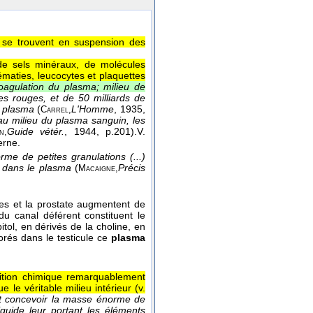
e se trouvent en suspension des
 de sels minéraux, de molécules
ématies, leucocytes et plaquettes
coagulation du plasma; milieu de
es rouges, et de 50 milliards de
e plasma
(
L'Homme
, 1935
,
Carrel,
 au milieu du plasma sanguin, les
Guide vétér.
, 1944
, p.201).
V.
n,
erne.
rme de petites granulations (...)
n dans le plasma
(
Précis
Macaigne,
les et la prostate augmentent de
 du canal déférent constituent le
itol, en dérivés de la choline, en
rés dans le testicule ce
plasma
sition chimique remarquablement
 le véritable milieu intérieur (v.
t concevoir la masse énorme de
iquide leur portant les éléments