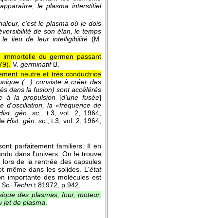
pparaître, le plasma interstitiel
leur, c'est le plasma où je dois
éversibilité de son élan, le temps
ieu de leur intelligibilité
(
M.
 immortelle du germen passant
79
).
V.
germinatif
B.
ement neutre et très conductrice
nique (...) consiste à créer des
s dans la fusion) sont accélérés
e à la propulsion
[
d'une fusée
]
d'oscillation, la «fréquence de
Hist. gén. sc.
, t.3, vol. 2
, 1964
,
de
Hist. gén. sc.
, t.3, vol. 2, 1964,
ont parfaitement familiers. Il en
épandu dans l'univers. On le trouve
a lors de la rentrée des capsules
 et même dans les solides. L'
état
ion importante des molécules est
 Sc. Techn.
t.8
1972
, p.942.
ysique des plasmas; four, moteur,
u jet de plasma
.