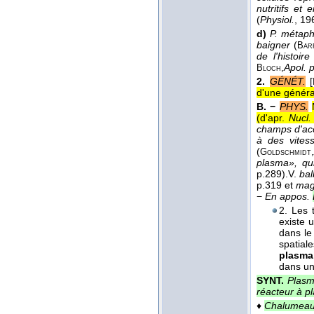
nutritifs et 
(
Physiol.
, 19
d)
P. métaph
baigner
(
Bar
de l'histoir
Apol. p
Bloch,
2.
GÉNÉT.
d'une généra
B. −
PHYS.
(
d'apr.
Nucl.
champs d'acc
à des vites
(
Goldschmidt,
plasma», qui
p.289).
V.
bal
p.319 et
mag
−
En appos.
2. Les 
existe 
dans le
spatial
plasma
dans un 
SYNT.
Plasm
réacteur à p
♦
Chalumeau