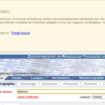
u CNRTL,
services, la version actuelle du portail sera prochainement remplacée par un
 une refonte complète de l'interface adaptée à tous les supports (ordinateurs, t
.
ion ici :
Portail lexical
cal
Corpus
Lexiques
Dictionnaires
Métalexicographie
icographie
Etymologie
Synonymie
Antonymie
Proxémie
C
ne forme
options d'affichage
catégorie :