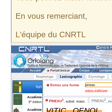
En vous remerciant,
L'équipe du CNRTL
Accueil
Portail lexical
Corpus
Lexique
Morphologie
Lexicographie
Etymologie
Entrez une forme
TLFi
options d'affichage
Académie
2
1
PINEAU
, s
PINEAU
, subst. masc.
e
9
édition
VITIC., OENOL.
Académie