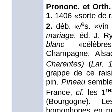
Prononc. et Orth.
1.
1406 «sorte de ra
e
2.
déb.
s. «vin 
xv
mariage
, éd. J. R
blanc
«célèbre
Champagne, Alsa
Charentes)
(
Lar. 
grappe de ce rai
pin.
Pineau
semble 
re
France,
cf.
les 1
(Bourgogne). L
homophones en m. 