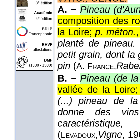
e
8
édition
A. −
Pineau (d'Aun
Académie
composition des ro
e
4
édition
la Loire;
p. méton.
BDLP
Francophonie
planté de pineau.
BHVF
attestations
petit grain, dont 
DMF
pin
(
Rabel
A. France,
(1330 - 1500)
B. −
Pineau (de la
vallée de la Loire
(...) pineau de l
donne des vins
caractéristiq
(
Vigne
, 1
Levadoux,