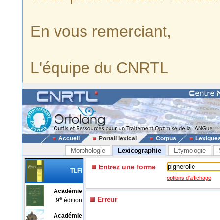
En vous remerciant,
L'équipe du CNRTL
Accueil
Portail lexical
Corpus
Lexique
Morphologie
Lexicographie
Etymologie
Entrez une forme
TLFi
options d'affichage
Académie
e
Erreur
9
édition
Académie