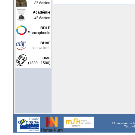
e
8
édition
Académie
e
4
édition
BDLP
Francophonie
BHVF
attestations
DMF
(1330 - 1500)
44, avenue de l
Tél. : 