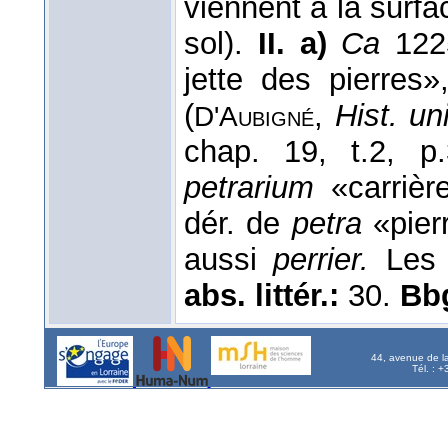
viennent à la surf
sol).
II. a)
Ca
12
jette des pierres
(
,
Hist. un
D'Aubigné
chap. 19, t.2, p
petrarium
«carriè
dér. de
petra
«pierr
aussi
perrier.
Les 
abs. littér.:
30.
Bb
44, avenue de l
Tél. : 