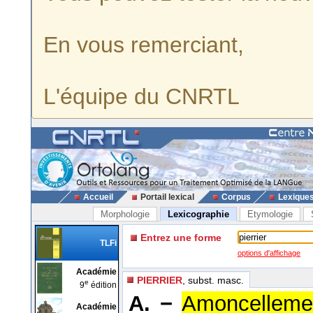
En vous remerciant,
L'équipe du CNRTL
Accueil
Portail lexical
Corpus
Lexique
Morphologie
Lexicographie
Etymologie
Entrez une forme
TLFi
options d'affichage
Académie
PIERRIER
, subst. masc.
e
9
édition
A. −
Amoncellemen
Académie