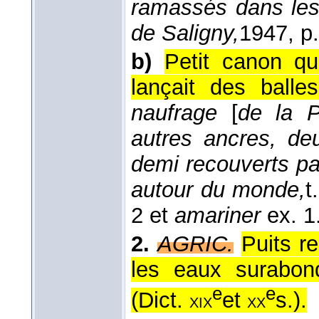
ramassés dans le
de Saligny,
1947
, p
b)
Petit canon qu
lançait des balles
naufrage
[
de la 
autres ancres, deu
demi recouverts pa
autour du monde,
t
2 et
amariner
ex. 1
2.
AGRIC.
Puits re
les eaux surabond
e
e
(
Dict.
et
s.
).
xix
xx