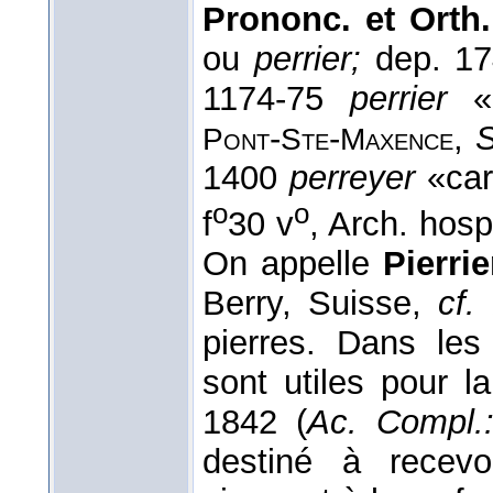
Prononc. et Orth.
ou
perrier;
dep. 1
1174-75
perrier
«c
-
-
,
Pont
Ste
Maxence
1400
perreyer
«carr
o
o
f
30 v
, Arch. hos
On appelle
Pierrie
Berry, Suisse,
cf
pierres. Dans le
sont utiles pour l
1842 (
Ac. Compl.
destiné à recevo