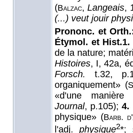
(
,
Langeais
, 
Balzac
(...) veut jouir ph
Prononc. et Orth.
Étymol. et Hist.1.
de la nature; matér
Histoires
, I, 42a, 
Forsch.
t.32, p.
organiquement» (
S
«d'une manière c
Journal
, p.105);
4.
physique» (
Barb. d
2
l'adj.
physique
*;