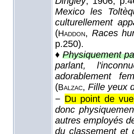
Dingley
, 1906
, p.4
Mexico les Toltèq
culturellement a
(
,
Races hu
Haddon
p.250).
♦
Physiquement par
parlant, l'inco
adorablement fem
(
,
Fille yeux d
Balzac
−
Du point de vue
donc physiquement
autres employés de
du classement et 