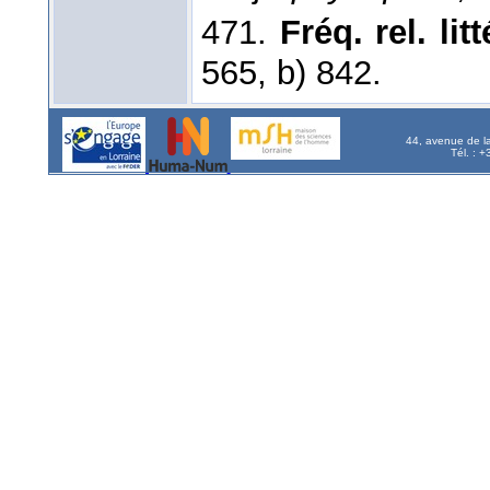
471.
Fréq. rel. litt
565, b) 842.
44, avenue de l
Tél. : 