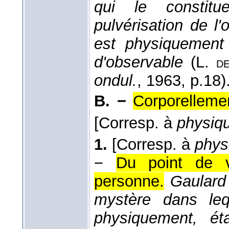
qui le constitu
pulvérisation de l
est physiquement 
d'observable
(
L.
d
ondul.
, 1963
, p.18)
B. −
Corporelleme
[Corresp. à
physiq
1.
[Corresp. à
phys
−
Du point de v
personne.
Gaulard 
mystère dans lequ
physiquement, ét