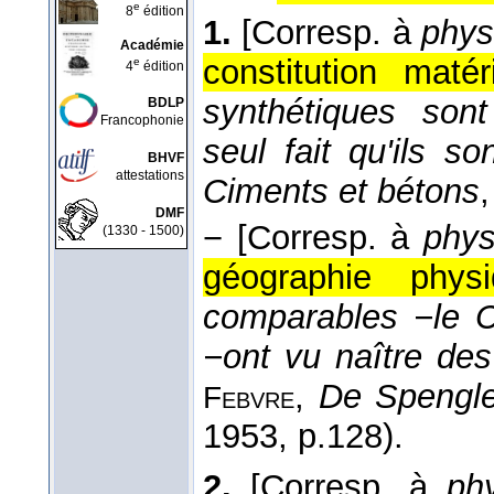
e
8
édition
1.
[Corresp. à
phys
Académie
constitution matér
e
4
édition
synthétiques son
BDLP
Francophonie
seul fait qu'ils son
BHVF
attestations
Ciments et bétons
DMF
−
[Corresp. à
phys
(1330 - 1500)
géographie physi
comparables −le C
−ont vu naître des 
,
De Spengle
Febvre
1953
, p.128).
2.
[Corresp. à
ph