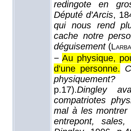
redingote en gro
Député d'Arcis
, 18
qui nous rend plu
cache notre perso
déguisement
(
Larb
−
Au physique, pou
d'une personne.
C
physiquement?
p.17).
Dingley av
compatriotes phys
mal à les montrer 
entrepont, sales,