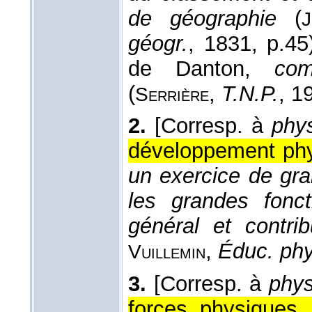
de géographie
(
J
géogr.
, 1831
, p.45
de Danton,
com
(
,
T.N.P.
, 1
Serrière
2.
[Corresp. à
phy
développement phy
un exercice de gran
les grandes fonct
général et contri
,
Éduc. phy
Vuillemin
3.
[Corresp. à
phy
forces physiques, 