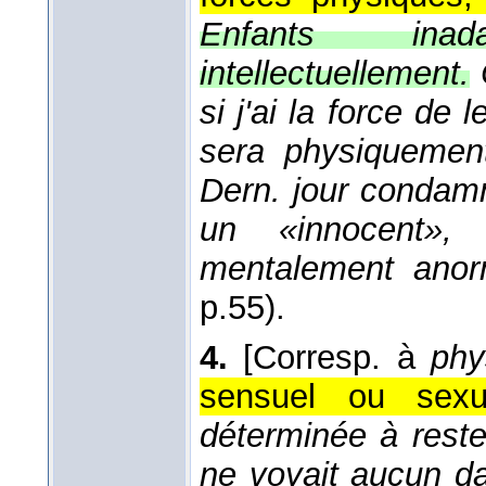
Enfants ina
intellectuellement.
si j'ai la force d
sera physiquement
Dern. jour condam
un «innocent»,
mentalement anor
p.55).
4.
[Corresp. à
phy
sensuel ou sexu
déterminée à reste
ne voyait aucun da