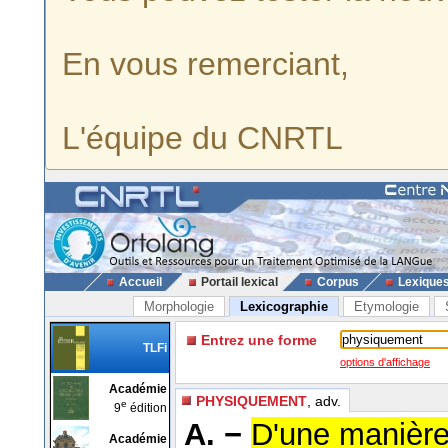
En vous remerciant,
L'équipe du CNRTL
Accueil
Portail lexical
Corpus
Lexique
Morphologie
Lexicographie
Etymologie
Entrez une forme
TLFi
options d'affichage
Académie
PHYSIQUEMENT
, adv.
e
9
édition
A. −
D'une manière
Académie