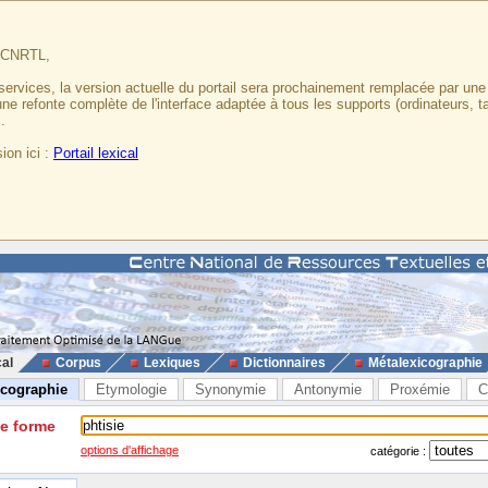
u CNRTL,
services, la version actuelle du portail sera prochainement remplacée par un
 une refonte complète de l'interface adaptée à tous les supports (ordinateurs, t
.
ion ici :
Portail lexical
cal
Corpus
Lexiques
Dictionnaires
Métalexicographie
icographie
Etymologie
Synonymie
Antonymie
Proxémie
C
ne forme
options d'affichage
catégorie :