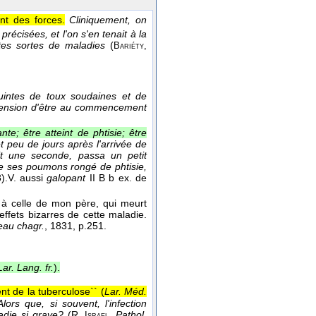
nt des forces.
Cliniquement, on
récisées, et l'on s'en tenait à la
es sortes de maladies
(
Bariéty,
intes de toux soudaines et de
réhension d'être au commencement
nte; être atteint de phtisie; être
t peu de jours après l'arrivée de
pit une seconde, passa un petit
 de ses poumons rongé de phtisie,
).
V. aussi
galopant
II B b ex. de
 à celle de mon père, qui meurt
ffets bizarres de cette maladie.
eau chagr.
, 1831
, p.251.
Lar. Lang. fr.
).
 de la tuberculose`` (
Lar. Méd.
ors que, si souvent, l'infection
adie si grave?
(
R.
,
Pathol.
Israel