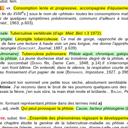
subst. fém.
.,
vx.
Consomption lente et progressive, accompagnée d'épuiseme
e
a fin du XVIII
s.
]
sous le nom de «phtisie» toutes les consomptions mal p
e de quelques symptômes prédominants, communs d'ailleurs à tout
 méd.
, 1963
, p.603).
rsale.
Tuberculose vertébrale (
d'apr.
Méd. Biol.
t.3 1972
).
aryngée.
Laryngite tuberculeuse.
Ce mal de gorge, rapproché de qu
ité de faire une lecture à haute voix un peu longue, me donne l'app
e laryngée
(
,
Journal
, 1887
, p.639).
Goncourt
ulmonaire).
Tuberculose pulmonaire.
Phtisie aiguë, chronique, galopa
la phtisie.
La jeune duchesse était au troisième degré de la phtisie, e
elle succombait
(
fils
,
Dame Cam.
, 1848
, p.14).
Il s'interrom
Dumas
 son front blême. On entendit, dans le silence, la respiration courte
u froissement d'un papier de soie
(
,
Imposture
, 1927
, p.398
Bernanos
 pendant ton sommeil une petite toux sèche, absolument semblable
htisie
. J'ai reconnu dans le bruit de tes poumons quelques-uns des e
avais la fièvre, j'en suis sûre, ta main était moite et brûlante...
,
P
Balzac
ém. formant représentant
phtisie
dans des termes méd.
a)
,
adj.,
vieilli.
Qui peut provoquer la phtisie.
Cause, facteur phtisiogène
(
se,
subst. fém.
,,Ensemble des phénomènes régissant le développement
e chapitre étudie la genèse de la tuberculose-maladie ou phtisie. Al
 demeure latente, pourquoi, dans certains cas, donne-t-elle une mal