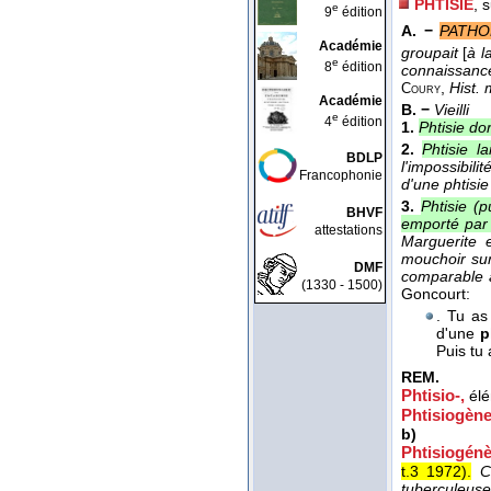
PHTISIE
, 
e
9
édition
A. −
PATHOL
Académie
groupait
[
à l
e
8
édition
connaissanc
,
Hist.
Coury
Académie
B. −
Vieilli
e
4
édition
1.
Phtisie do
2.
Phtisie l
BDLP
l'impossibil
Francophonie
d'une phtisi
3.
Phtisie (p
BHVF
emporté par 
attestations
Marguerite 
mouchoir sur
DMF
comparable a
(1330 - 1500)
Goncourt:
. Tu as
d'une
p
Puis tu 
REM.
Phtisio-
,
él
Phtisiogène
b)
Phtisiogénè
t.3 1972
).
C
tuberculeuse