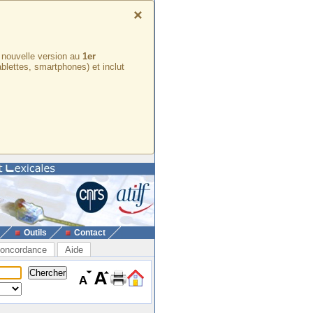
×
e nouvelle version au
1er
ablettes, smartphones) et inclut
Outils
Contact
oncordance
Aide