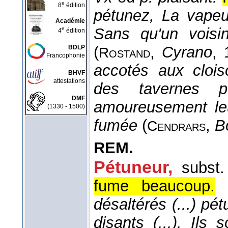
e
8
édition
pétunez, La vapeu
Académie
Sans qu'un voisi
e
4
édition
(
,
Cyrano
, 
BDLP
Rostand
Francophonie
accotés aux cloi
BHVF
attestations
des tavernes po
DMF
amoureusement leu
(1330 - 1500)
fumée
(
,
B
Cendrars
REM.
Pétuneur,
subst
fume beaucoup.
désaltérés (...) pé
disants (...). Il