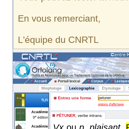
En vous remerciant,
L'équipe du CNRTL
Accueil
Portail lexical
Corpus
Lexique
Morphologie
Lexicographie
Etymologie
Entrez une forme
TLFi
options d'affichage
Académie
PÉTUNER
, verbe intrans.
e
9
édition
Vx
ou
p. plaisant.
Académie