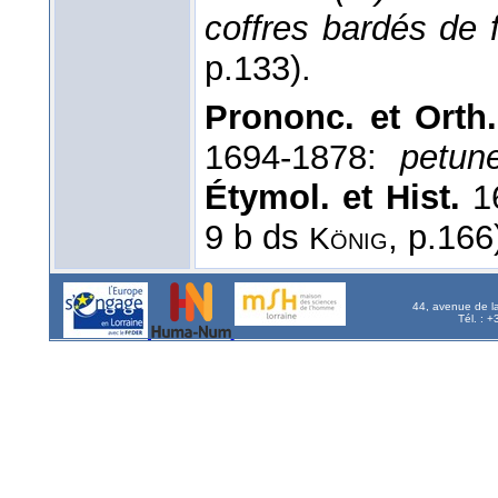
coffres bardés de 
p.133).
Prononc. et Orth.
1694-1878:
petun
Étymol. et Hist.
16
9 b ds
, p.166
König
44, avenue de l
Tél. : 