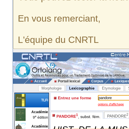
En vous remerciant,
L'équipe du CNRTL
Accueil
Portail lexical
Corpus
Lexique
Morphologie
Lexicographie
Etymologie
Entrez une forme
TLFi
options d'affichage
Académie
2
1
PANDORE
PANDORE
, subst. fém.
e
9
édition
Académie