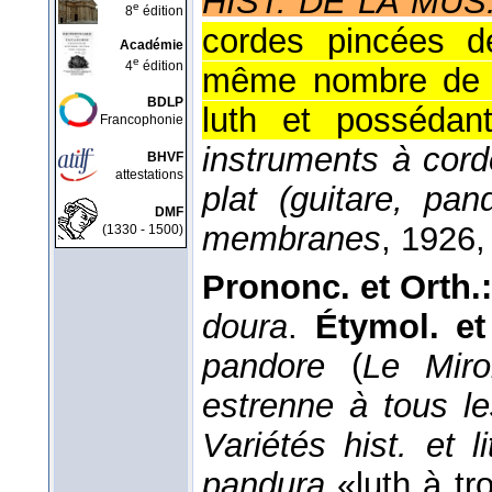
HIST. DE LA MUS
e
8
édition
cordes pincées de
Académie
e
4
édition
même nombre de c
BDLP
luth et possédan
Francophonie
instruments à cor
BHVF
attestations
plat (guitare, pand
DMF
membranes
, 1926
,
(1330 - 1500)
Prononc. et Orth.
doura
.
Étymol. et
pandore
(
Le Miro
estrenne à tous l
Variétés hist. et lit
pandura
«luth à tr