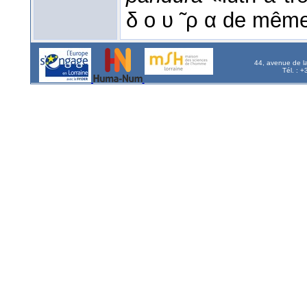
δ ο υ ̃ ρ α de mêm
44, avenue de l
Tél. : 