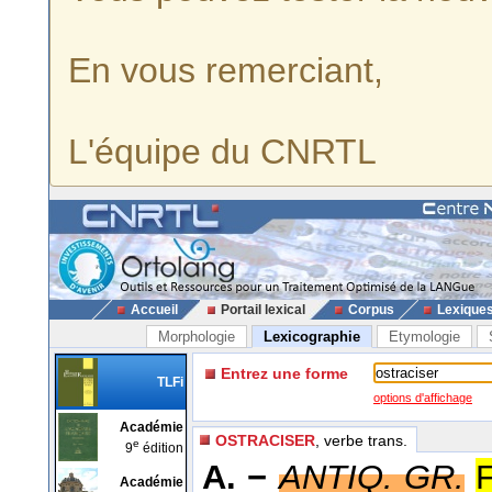
En vous remerciant,
L'équipe du CNRTL
Accueil
Portail lexical
Corpus
Lexique
Morphologie
Lexicographie
Etymologie
Entrez une forme
TLFi
options d'affichage
Académie
OSTRACISER
, verbe trans.
e
9
édition
A. −
ANTIQ. GR.
F
Académie