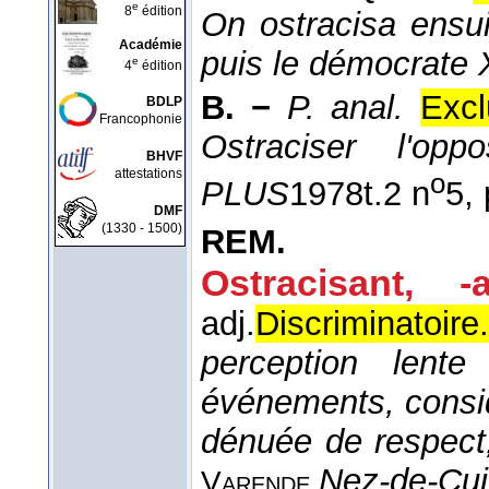
e
8
édition
On ostracisa ensui
Académie
puis le démocrate 
e
4
édition
B. −
P. anal.
Excl
BDLP
Francophonie
Ostraciser l'oppos
BHVF
attestations
o
PLUS
1978
t.2 n
5, 
DMF
(1330 - 1500)
REM.
Ostracisant, -a
adj.
Discriminatoire.
perception lent
événements, consid
dénuée de respect,
Nez-de-Cui
Varende,