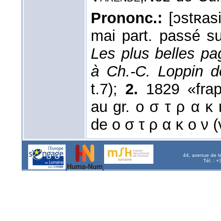
Prononc.:
[ɔstʀas
mai part. passé s
Les plus belles pa
à Ch.-C. Loppin 
t.7);
2.
1829 «frap
au gr. ο σ τ ρ α κ 
de ο σ τ ρ α κ ο ν (
44, avenue de l
Tél. : 