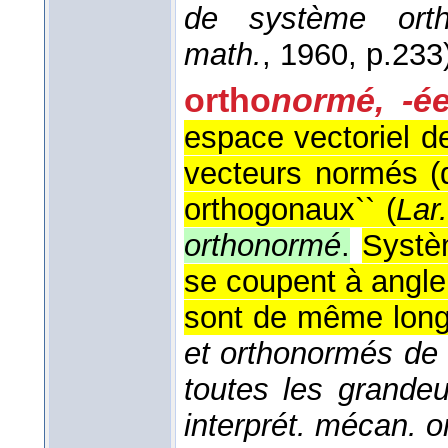
de système orth
math.
, 1960
, p.233
ortho
normé, -é
espace vectoriel 
vecteurs normés (
orthogonaux`` (
Lar
orthonormé
.
Systè
se coupent à angle 
sont de même long
et orthonormés de 
toutes les grande
interprét. mécan. o