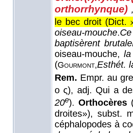
orthorrhynque)
le bec droit (
Dict.
oiseau-mouche
.
Ce
baptisèrent brutal
oiseau-mouche,
la
(
Esthét. l
Gourmont,
Rem.
Empr. au gr
ο ς), adj. Qui a de
e
20
).
Orthocères
(
droites»), subst.
céphalopodes à coq