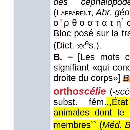
des céphalopode
(
Abr. géo
Lapparent,
ο ̓ ρ θ ο σ τ α τ η ́
Bloc posé sur la t
e
(Dict.
s.).
xx
B. −
[Les mots c
signifiant «qui con
droite du corps»]
B
ortho
scélie
(
-scé
subst. fém.
,,Ét
animales dont le
membres`` (
Méd. B