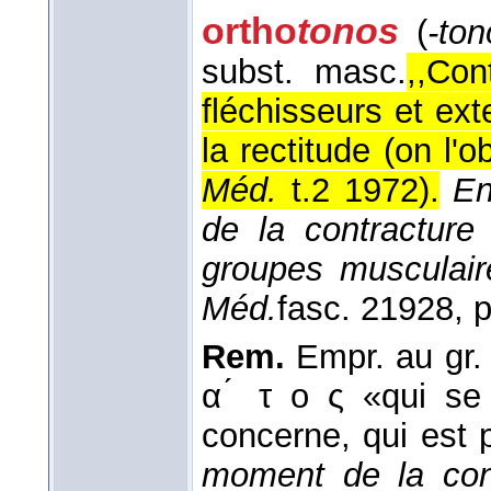
ortho
tonos
(
-ton
subst. masc.
,,Con
fléchisseurs et ex
la rectitude (on l'
Méd.
t.2 1972
).
En
de la contracture
groupes musculair
Méd.
fasc. 2
1928
, 
Rem.
Empr. au gr
α ́ τ ο ς «qui se 
concerne, qui est 
moment de la con