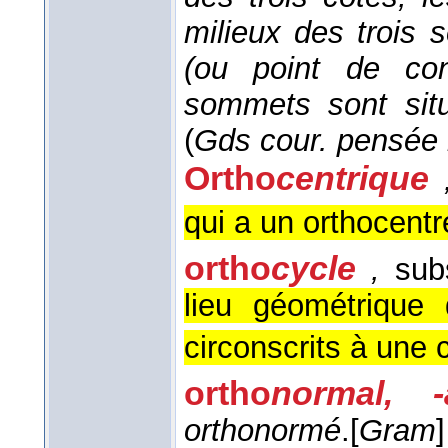
milieux des trois 
(ou point de con
sommets sont sit
(
Gds cour. pensée
Ortho
centrique
qui a un orthocentre
ortho
cycle
,
subs
lieu géométrique
circonscrits à une 
ortho
normal, -
orthonormé
.
[
Gram