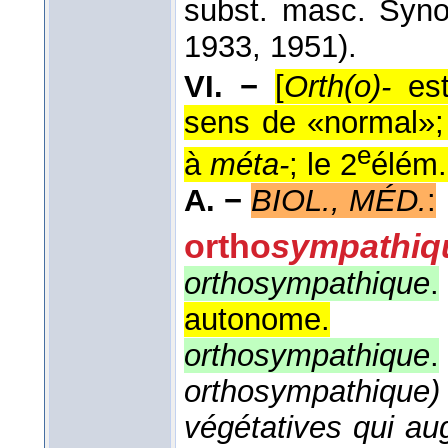
subst. masc. Syn
1933, 1951).
VI. −
[
Orth(o)-
est
sens de «normal»;
e
à
méta-
; le 2
élém.
A. −
BIOL., MÉD.
:
ortho
sympathiq
orthosympathique
.
autonome.
orthosympathique
.
orthosympathiqu
végétatives qui au