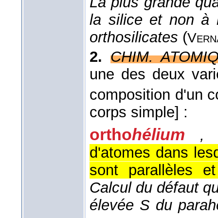
La plus grande qua
la silice et non à
orthosilicates
(
Vern
2.
CHIM. ATOMIQ
une des deux varié
composition d'un c
corps simple]
:
ortho
hélium
,
s
d'atomes dans lesq
sont parallèles 
Calcul du défaut qu
élevée S du parahé