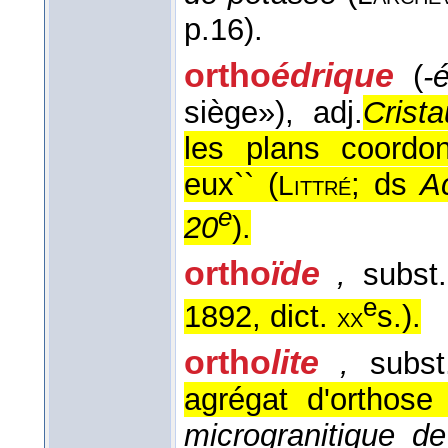
p.16).
ortho
édrique
(
-
siège»)
, adj.
Crist
les plans coordon
eux`` (
; ds
A
Littré
e
20
).
ortho
ïde
,
subst.
e
1892, dict.
s.
).
xx
ortho
lite
,
subst
agrégat d'orthose
microgranitique d