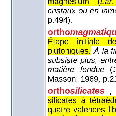
magnésium`` (
Lar.
cristaux ou en lam
p.494).
ortho
magmatiq
Étape initiale d
plutoniques.
À la f
subsiste plus, entr
matière fondue
(
J
Masson
, 1969
, p.2
ortho
silicates
,
silicates à tétraè
quatre valences li