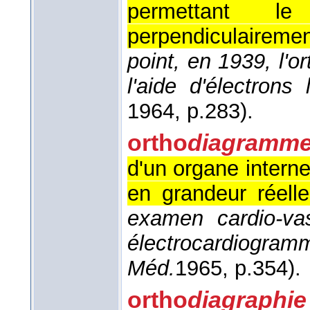
permettant le
perpendiculairemen
point, en 1939, l'o
l'aide d'électrons 
1964
, p.283).
ortho
diagramm
d'un organe interne 
en grandeur réell
examen cardio-va
électrocardiogramm
Méd.
1965
, p.354).
ortho
diagraphie