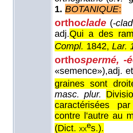
1.
BOTANIQUE
:
ortho
clade
(
-clad
adj.
Qui a des ram
Compl.
1842,
Lar. 
ortho
spermé, -é
«semence»),
adj. e
graines sont droit
masc. plur.
Divisi
caractérisées par
contre l'autre au 
e
(
Dict.
s.
).
xx