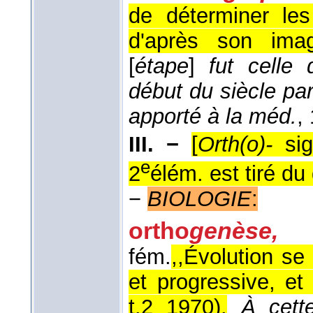
de déterminer les
d'après son imag
[
étape
]
fut celle 
début du siècle par
apporté à la méd.
,
III. −
[
Orth(o)-
sign
e
2
élém. est tiré du 
−
BIOLOGIE
:
ortho
genèse,
fém.
,,Évolution se
et progressive, et 
t.2 1970
).
À cett