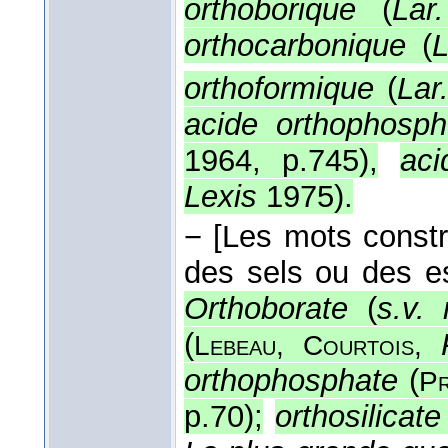
orthoborique
(
Lar
orthocarbonique
(
L
orthoformique
(
Lar
acide orthophosph
1964, p.745
),
aci
Lexis
1975
).
−
[Les mots constr
des sels ou des es
Orthoborate
(
s.v. 
(
Lebeau, Courtois,
orthophosphate
(
Pr
p.70
);
orthosilicate