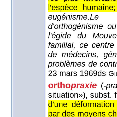
l'espèce humaine;
eugénisme
.
Le p
d'orthogénisme ou
l'égide du Mouve
familial, ce centre
de médecins, géné
problèmes de contra
23 mars 1969
ds
Gi
ortho
praxie
(
-pra
situation»)
, subst. 
d'une déformatio
par des moyens chi