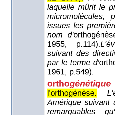
laquelle mûrit le 
micromolécules, 
issues les premièr
nom d'
orthogénès
1955
, p.114).
L'é
suivant des direct
par le terme d'
orth
1961
, p.549).
ortho
génétique
l'orthogénèse.
L
Amérique suivant 
remarquables qu