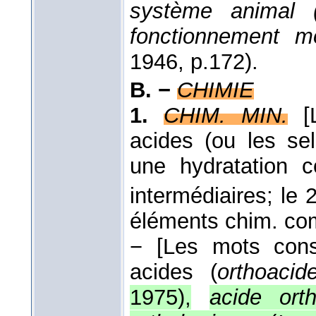
système animal (
fonctionnement 
1946
, p.172).
B. −
CHIMIE
1.
CHIM. MIN.
[
acides (ou les se
une hydratation 
intermédiaires; le 
éléments chim. c
−
[Les mots cons
acides (
orthoacid
1975
),
acide ort