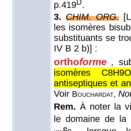
D
p.419
.
3.
CHIM. ORG.
[
les isomères bisub
substituants se tro
IV B 2 b)]
:
ortho
forme
,
sub
isomères C8H9O
antiseptiques et a
Voir
Nou
Bouchardat,
Rem.
À noter la vi
le domaine de la 
e