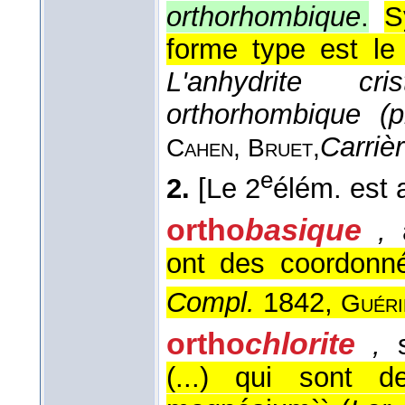
orthorhombique
.
S
forme type est le
L'anhydrite c
orthorhombique (
Carriè
Cahen, Bruet,
e
2.
[Le 2
élém. est 
ortho
basique
,
a
ont des coordonné
Compl.
1842,
Guéri
ortho
chlorite
,
s
(...) qui sont d