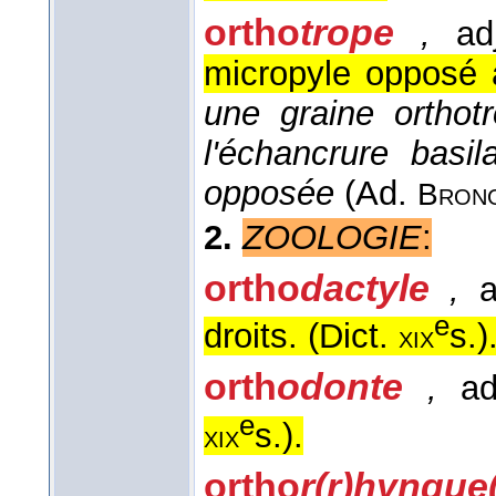
ortho
trope
,
adj
micropyle opposé 
une graine orthot
l'échancrure basil
opposée
(
Ad.
Brong
2.
ZOOLOGIE
:
ortho
dactyle
,
a
e
droits. (
Dict.
s.
)
xix
orth
odonte
,
ad
e
s.
).
xix
ortho
r(r)hynque