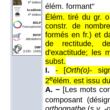
e
8
édition
élém. formant"
Académie
e
Élém. tiré du gr. ο
4
édition
BDLP
constr. de nombre
Francophonie
formés en fr.) et 
BHVF
attestations
de rectitude, d
DMF
d'exactitude; les 
(1330 - 1500)
subst.
I.
- [
Orth(o)-
sign
e
2
élém. est issu du
A. −
[Les mots cons
composant (désig
orthognathe
(
s.v. -