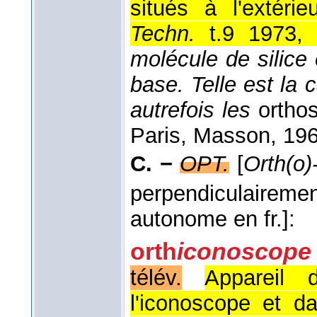
situés à l'extérie
Techn.
t.9 1973, 
molécule de silice
base. Telle est la 
autrefois les
orthosi
Paris, Masson
, 19
C. −
OPT.
[
Orth(o)
perpendiculairem
autonome en fr.]:
orth
iconoscope
télév.
Appareil
l'iconoscope et da