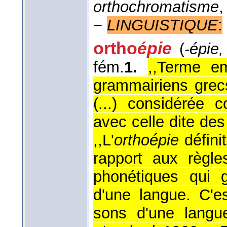
orthochromatisme
−
LINGUISTIQUE
:
ortho
épie
(
-épie,
fém.
1.
,,Terme em
grammairiens grecs
(...) considérée
avec celle dite des
,,L'
orthoépie
définit
rapport aux règle
phonétiques qui 
d'une langue. C'
sons d'une langue