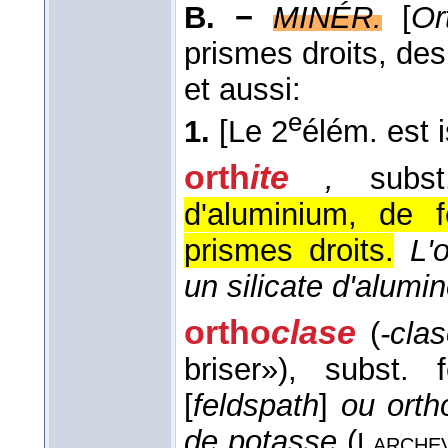
B. −
MINÉR.
[
Or
prismes droits, des
et aussi:
e
1.
[Le 2
élém. est i
orth
ite
,
subst
d'aluminium, de f
prismes droits.
L'
un silicate d'alumi
ortho
clase
(
-clas
briser»)
, subst. 
[
feldspath
]
ou orth
de potasse
(
Larche