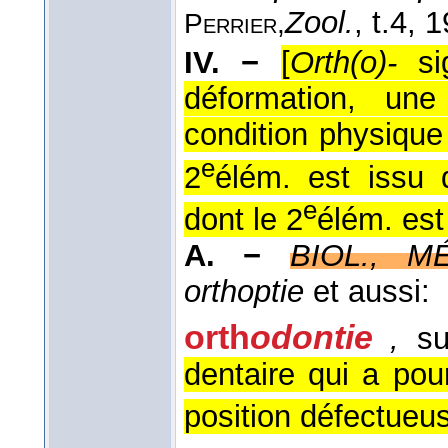
Zool.
, t.4
, 
Perrier,
IV. −
[
Orth(o)-
sig
déformation, une
condition physique 
e
2
élém. est issu 
e
dont le 2
élém. est
A. −
BIOL., M
orthoptie
et aussi:
orth
odontie
,
su
dentaire qui a pou
position défectueus