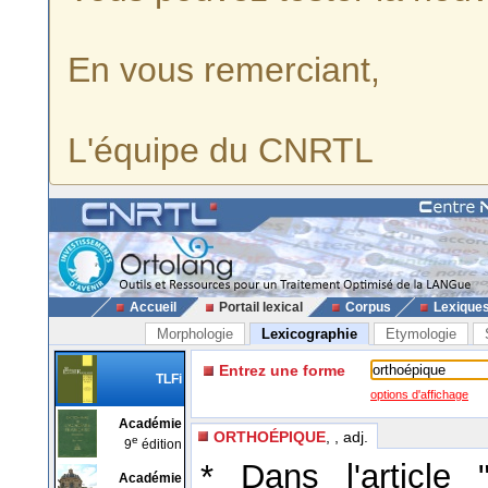
En vous remerciant,
L'équipe du CNRTL
Accueil
Portail lexical
Corpus
Lexique
Morphologie
Lexicographie
Etymologie
Entrez une forme
TLFi
options d'affichage
Académie
ORTHOÉPIQUE
, , adj.
e
9
édition
* Dans l'article 
Académie