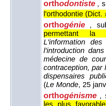
orth
odontiste
,
s
l'orthodontie (
Dict.
ortho
génie
,
sub
permettant la p
L'information des
l'introduction da
médecine de cours
contraception, par 
dispensaires publ
(
Le Monde
, 25 jan
ortho
génisme
,
s
les plus favorabl