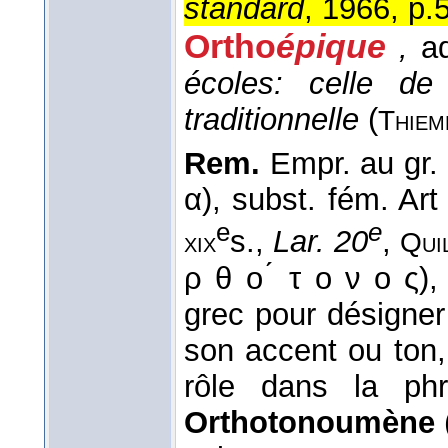
standard
, 1966, p.
Ortho
épique
,
ad
écoles: celle de 
traditionnelle
(
Thiem
Rem.
Empr. au gr.
α), subst. fém. Art
e
e
s.,
Lar. 20
,
xix
Qui
ρ θ ο ́ τ ο ν ο ς)
grec pour désigner
son accent ou ton,
rôle dans la phr
Orthotonoumène
(