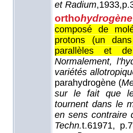
et Radium
,
1933,
p.
ortho
hydrogène
composé de moléc
protons (un dan
parallèles et 
Normalement, l'h
variétés allotropiqu
parahydrogène (
Me
sur le fait que 
tournent dans le 
en sens contraire 
Techn.
t.6
1971
, p.7