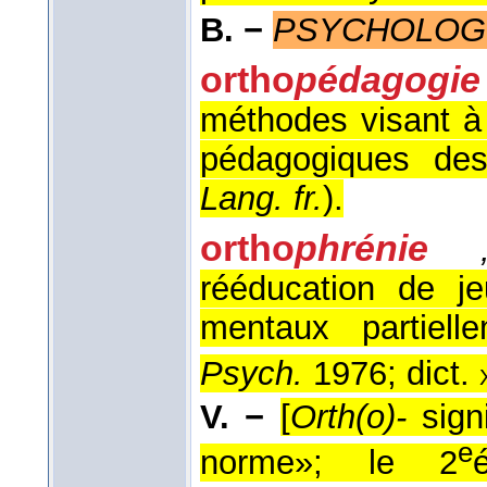
B. −
PSYCHOLOG
ortho
pédagogie
méthodes visant à 
pédagogiques des 
Lang. fr.
).
ortho
phrénie
rééducation de je
mentaux partiell
Psych.
1976; dict.
V. −
[
Orth(o)-
signi
e
norme»; le 2