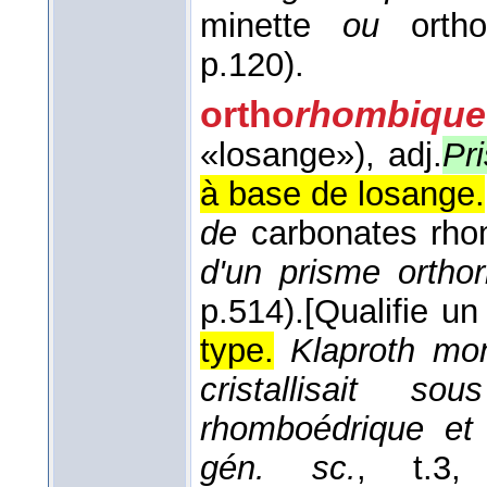
minette
ou
orthol
p.120).
ortho
rhombique
«losange»)
, adj.
Pr
à base de losange.
de
carbonates rho
d'un prisme ortho
p.514).
[Qualifie un
type.
Klaproth mo
cristallisait s
rhomboédrique et 
gén. sc.
, t.3, 