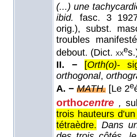
(...) une tachycard
ibid.
fasc. 3 1927
orig.), subst. ma
troubles manifest
e
debout. (Dict.
s.
xx
II. −
[
Orth(o)-
sig
orthogonal
,
orthogr
e
A. −
MATH.
[Le 2
ortho
centre
,
sub
trois hauteurs d'un
tétraèdre.
Dans un
des trois côtés, l