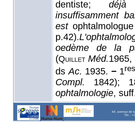
dentiste;
déjà
insuffisamment bar
est
ophtalmologue
p.42).
L'ophtalmolo
oedème de la pap
(
Méd.
1965
,
Quillet
re
ds
Ac.
1935.
−
1
Compl.
1842); 
ophtalmologie
, suf
44, avenue de l
Tél. : 