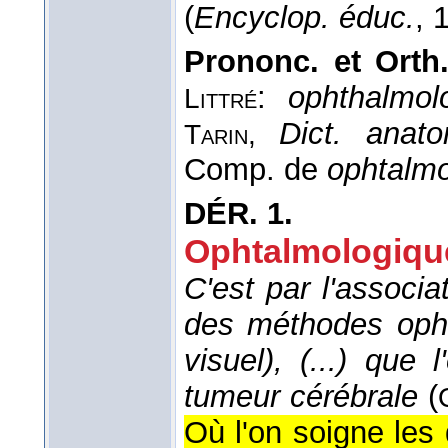
(
Encyclop. éduc.
, 
Prononc. et Orth.
:
ophthalmol
Littré
Dict. anat
Tarin,
Comp. de
ophtalm
DÉR.
1.
Ophtalmologiqu
C'est par l'associa
des méthodes opht
visuel), (...) que
tumeur cérébrale
(
Où l'on soigne les 