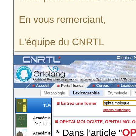
En vous remerciant,
L'équipe du CNRTL
Accueil
Portail lexical
Corpus
Lexique
Morphologie
Lexicographie
Etymologie
Entrez une forme
TLFi
options d'affichage
Académie
OPHTALMOLOGISTE, OPHTALMOLO
e
9
édition
OP
* Dans l'article "
Académie