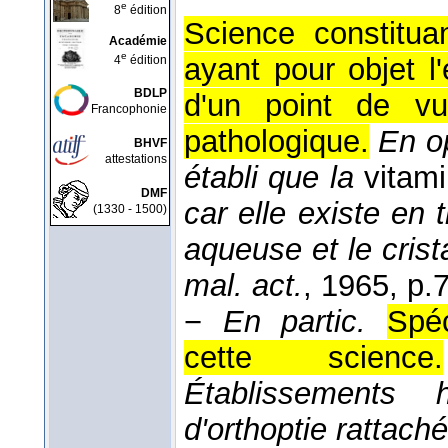
e
8
édition
Science constitu
Académie
e
ayant pour objet l
4
édition
BDLP
d'un point de vu
Francophonie
pathologique.
En o
BHVF
attestations
établi que la
vitam
DMF
car elle existe en
(1330 - 1500)
aqueuse et le crista
mal. act.
, 1965
, p.
−
En partic.
Spé
cette science.
Établissements 
d'orthoptie rattach