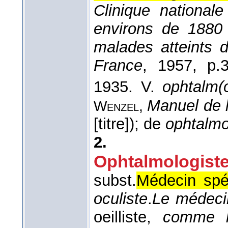
Clinique national
environs de 1880 
malades atteints d'
France
, 1957
, p.3
1935. V.
ophtalm(o
Manuel de l
Wenzel,
[titre]); de
ophtalmo
2.
Ophtalmolog
subst.
Médecin spéc
oculiste
.
Le médecin
oeilliste,
comme l