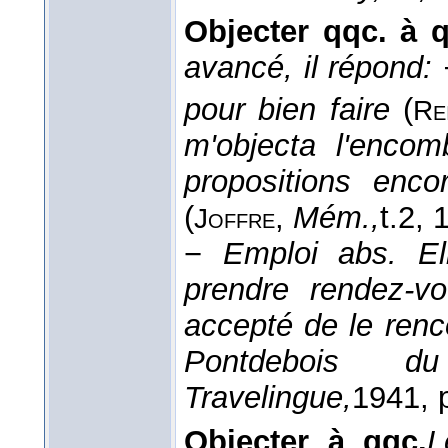
Objecter qqc. à 
avancé, il répond: 
pour bien faire
(
Re
m'objecta l'encom
propositions enco
(
,
Mém.,
t.2
, 
Joffre
−
Emploi abs.
El
prendre rendez-vo
accepté de le renco
Pontdebois d
Travelingue,
1941
, 
Objecter à qqc.
L