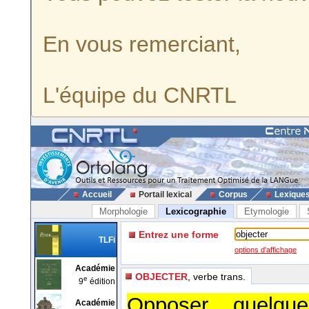
En vous remerciant,
L'équipe du CNRTL
Accueil
Portail lexical
Corpus
Lexique
Morphologie
Lexicographie
Etymologie
Entrez une forme
TLFi
options d'affichage
Académie
OBJECTER
, verbe trans.
e
9
édition
Opposer quelq
Académie