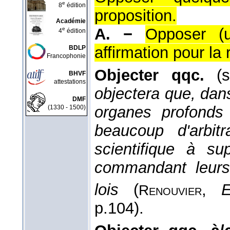
e
8
édition
proposition.
Académie
A. −
Opposer (
e
4
édition
affirmation pour la r
BDLP
Francophonie
Objecter qqc.
(s
BHVF
attestations
objectera que, da
DMF
organes profonds d
(1330 - 1500)
beaucoup d'arbitr
scientifique à su
commandant leurs
lois
(
,
E
Renouvier
p.104).