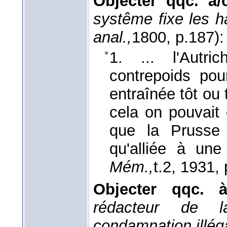
Objecter qqc. à/
systême fixe les h
anal.,
1800
, p.187):
1. ... l'Autri
contrepoids pour
entraînée tôt ou 
cela on pouvait
que la Prusse 
qu'alliée à une
Mém.,
t.2
, 1931
,
Objecter qqc. 
rédacteur de l
condamnation illég