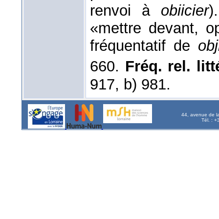
renvoi à
obiicier
)
«mettre devant, op
fréquentatif de
obj
660.
Fréq. rel. litt
917, b) 981.
44, avenue de l
Tél. : 