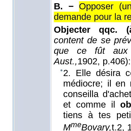
B. −
Opposer (un
demande pour la r
Objecter qqc. (à
content de se prévo
que ce fût aux
Aust.,
1902
, p.406):
2. Elle désira 
médiocre; il en r
conseilla d'ache
et comme il
ob
tiens à tes peti
me
M
Bovary,
t.2
, 