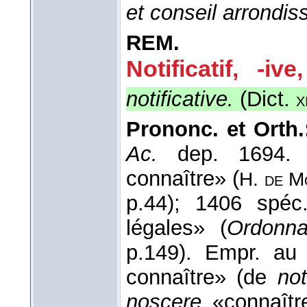
et conseil arrondiss
REM.
Notificatif, -ive
,
notificative.
(
Dict.
x
Prononc. et Orth.
Ac.
dep. 1694
connaître» (
H. de M
p.44); 1406 spéc
légales» (
Ordonn
p.149). Empr. au l
connaître» (de
no
noscere
«connaîtr