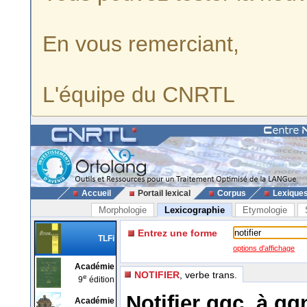
En vous remerciant,
L'équipe du CNRTL
Accueil
Portail lexical
Corpus
Lexique
Morphologie
Lexicographie
Etymologie
Entrez une forme
TLFi
options d'affichage
Académie
NOTIFIER
, verbe trans.
e
9
édition
Notifier qqc. à qq
Académie