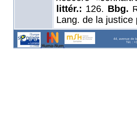
littér.:
126.
Bbg.
R
Lang. de la justice
44, avenue de l
Tél. : 