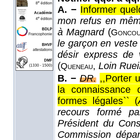
e
8
édition
A. −
Informer que
Académie
mon refus en même 
e
4
édition
à Magnard
(
BDLP
Goncou
Francophonie
le garçon en veste 
BHVF
attestations
désir express de 
DMF
(
,
Loin Ruei
Queneau
(1330 - 1500)
B. −
DR.
,,Porter 
la connaissance 
formes légales`` (
recours formé par
Président du Cons
Commission dépar