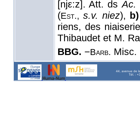
[njε:z]. Att. ds
Ac.
(
s.v. niez
),
b)
Est.,
riens, des niaiseri
Thibaudet et M. Ra
BBG.
−
Misc. 
Barb.
44, avenue de l
Tél. : 