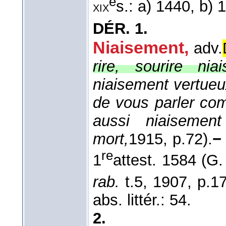
e
s.: a) 1440, b)
xix
DÉR.
1.
Niaisement,
adv.
rire, sourire nia
niaisement vertueu
de vous parler co
aussi niaisemen
mort,
1915
, p.72).
−
re
1
attest. 1584 (G
rab.
t.5, 1907, p.1
abs. littér.: 54.
2.