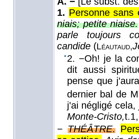
A. −
[Le subst. dés
1.
Personne sans e
niais; petite niaise.
parle toujours 
candide
(
J
Léautaud,
2. −Oh! je la co
dit aussi spirit
pense que j'aura
dernier bal de M
j'ai négligé cela
Monte-Cristo,
t.1
−
THÉÂTRE.
Per