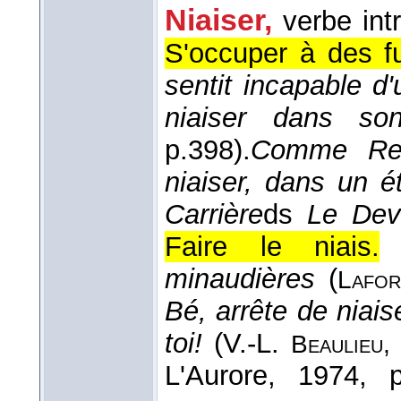
Niaiser,
verbe int
S'occuper à des fu
sentit incapable d
niaiser dans so
p.398).
Comme Res
niaiser, dans un é
Carrière
ds
Le Dev
Faire le niais.
minaudières
(
Lafor
Bé, arrête de niaise
toi!
(
V.-L.
Beaulieu
,
L'Aurore
, 1974
, p