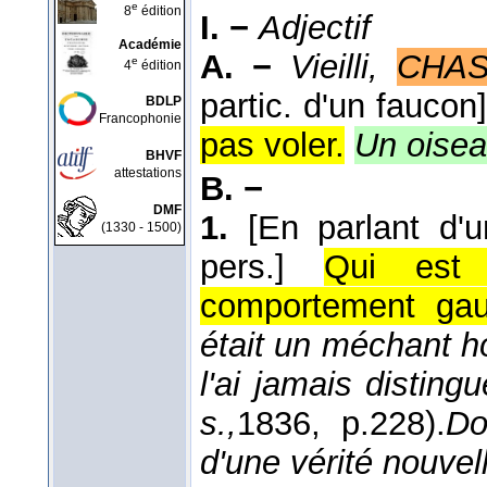
e
8
édition
I. −
Adjectif
Académie
A. −
Vieilli,
CHA
e
4
édition
partic. d'un faucon
BDLP
Francophonie
pas voler.
Un oisea
BHVF
attestations
B. −
DMF
1.
[En parlant d'
(1330 - 1500)
pers.]
Qui est
comportement gau
était un méchant ho
l'ai jamais disting
s.,
1836
, p.228).
Do
d'une vérité nouvel