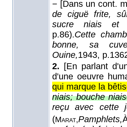
−
[Dans un cont. m
de ciguë frite, s
sucre niais et 
p.86).
Cette chambr
bonne, sa cuv
Ouine,
1943
, p.1362
2.
[En parlant d'un
d'une oeuvre huma
qui marque la bêtis
niais; bouche niais
reçu avec cette jo
(
Pamphlets,
Marat,