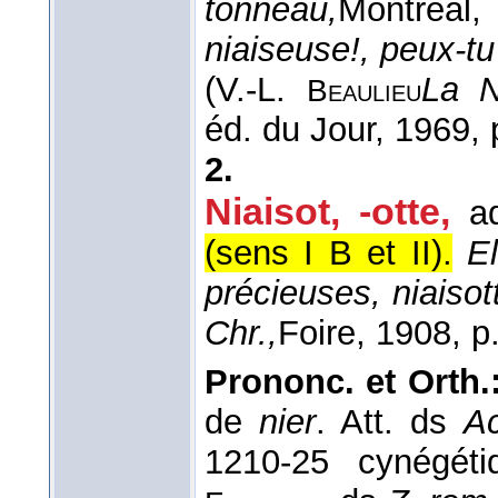
tonneau,
Montréal,
niaiseuse!, peux-tu
(
V.-L.
La N
Beaulieu
éd. du Jour
, 1969
, 
2.
Niaisot, -otte,
a
(sens I B et II).
E
précieuses, niaisotte
Chr.,
Foire
, 1908
, p
Prononc. et Orth.
de
nier
. Att. ds
Ac
1210-25 cynégét