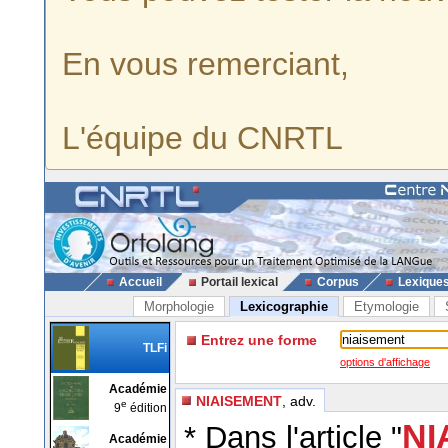
En vous remerciant,
L'équipe du CNRTL
Accueil
Portail lexical
Corpus
Lexique
Morphologie
Lexicographie
Etymologie
Entrez une forme
TLFi
options d'affichage
Académie
NIAISEMENT
, adv.
e
9
édition
NI
* Dans l'article "
Académie