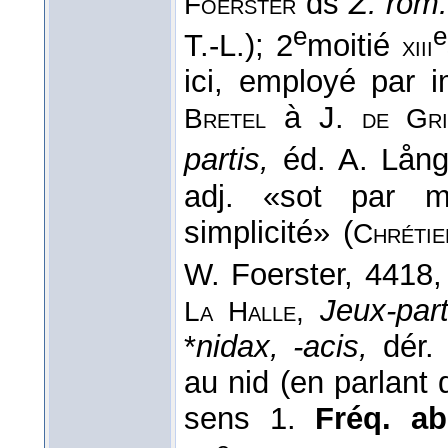
ds
Z. rom.
Foerster
e
e
T.-L.); 2
moitié
xiii
ici, employé par 
à J.
Bretel
de Gri
partis,
éd. A. Lång
adj. «sot par m
simplicité» (
Chrétie
W. Foerster, 4418, 
Jeux-part
La Halle,
*
nidax, -acis,
dér.
au nid (en parlant
sens 1.
Fréq. abs