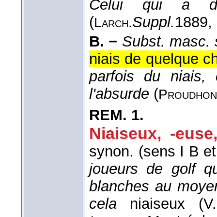
Celui qui a de
(
Suppl.
1889
,
Larch.
B. −
Subst. masc. s
niais de quelque c
parfois du niais,
l'absurde
(
Proudhon
REM.
1.
Niaiseux, -euse
synon. (sens I B et 
joueurs de golf qu
blanches au moyen
cela
niaiseux (
V