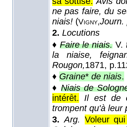
sa sottise.
Avis do
ne pas faire, du se
niais!
(
Journ.
Vigny,
2.
Locutions
♦
Faire le niais.
V.
la niaise, feigna
Rougon,
1871
, p.11
♦
Graine
*
de niais
.
♦
Niais de Sologn
intérêt.
Il est de
trompent qu'à leur p
3.
Arg.
Voleur qui