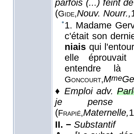
parfois (...) feint 
(
Nouv. Nourr.,
Gide,
1. Madame Gerva
c'était son derni
niais
qui l'entour
elle éprouvai
entendre là 
me
M
Ge
Goncourt,
♦
Emploi adv.
Parl
je pense cou
(
Maternelle,
1
Frapié,
II. −
Substantif