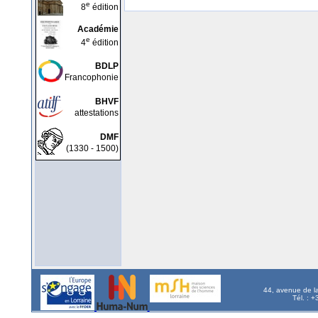
e
8
édition
Académie
e
4
édition
BDLP
Francophonie
BHVF
attestations
DMF
(1330 - 1500)
44, avenue de l
Tél. : 