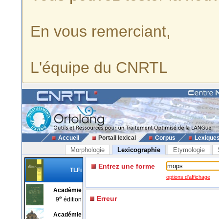
En vous remerciant,
L'équipe du CNRTL
Accueil
Portail lexical
Corpus
Lexique
Morphologie
Lexicographie
Etymologie
Entrez une forme
TLFi
options d'affichage
Académie
e
Erreur
9
édition
Académie