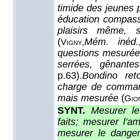
timide des jeunes p
éducation compassé
plaisirs même, 
(
Mém. inéd.
Vigny,
questions mesurée
serrées, gênantes
p.63).
Bondino ret
charge de command
mais mesurée
(
Gio
SYNT.
Mesurer le
faits; mesurer l'a
mesurer le danger