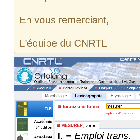
En vous remerciant,
L'équipe du CNRTL
Accueil
Portail lexical
Corpus
Lexique
Morphologie
Lexicographie
Etymologie
Entrez une forme
TLFi
options d'affichage
Académie
MESURER
, verbe
e
9
édition
I. −
Emploi trans.
Académie