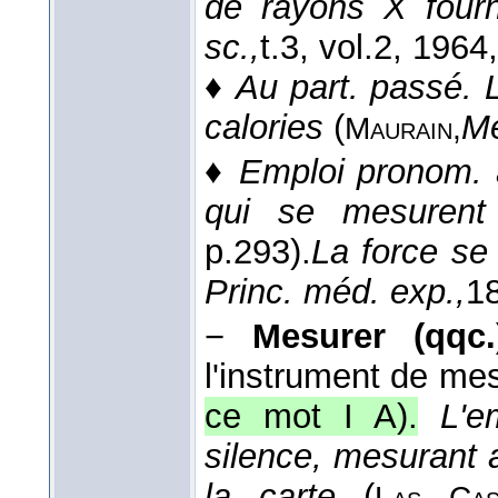
de rayons X fourn
sc.,
t.3, vol.2
, 1964
♦
Au part. passé.
calories
(
Mé
Maurain,
♦
Emploi pronom. 
qui se mesurent
p.293).
La force se
Princ. méd. exp.,
1
−
Mesurer (qqc.
l'instrument de mes
ce mot I A).
L'e
silence, mesurant
la carte
(
Las Cas