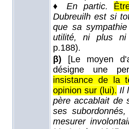
♦
En partic.
Êtr
Dubreuilh est si t
que sa sympathie
utilité, ni plus n
p.188).
β)
[Le moyen d'a
désigne une per
insistance de la 
opinion sur (lui).
Il
père accablait de 
ses subordonnés, 
mesurer involonta