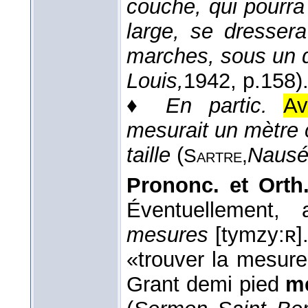
couche, qui pourra
large, se dresser
marches, sous un 
Louis,
1942
, p.158)
♦
En partic.
Av
mesurait un mètre ci
taille
(
Nausé
Sartre,
Prononc. et Orth.
Éventuellement,
mesures
[tymzy:ʀ]
«trouver la mesure
Grant demi pied
m