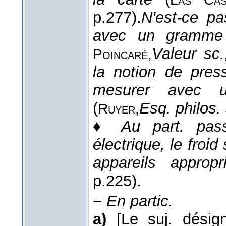
p.277).
N'est-ce p
avec un gramme
Valeur sc.
Poincaré,
la notion de press
mesurer avec u
(
Esq. philos. 
Ruyer,
♦
Au part. pas
électrique, le fro
appareils appropr
p.225).
−
En partic.
a)
[Le suj. désig