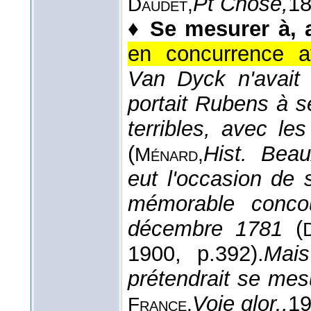
Pt Chose,
1
Daudet,
♦
Se mesurer à, a
en concurrence a
Van Dyck n'avait
portait Rubens à s
terribles, avec l
(
Hist. Beau
Ménard,
eut l'occasion de
mémorable conco
décembre 1781
(
D
1900
, p.392).
Mais
prétendrait se mes
Voie glor.,
1
France,