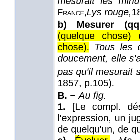
mesurait les minu
Lys rouge,
1
France,
b)
Mesurer (qq
(quelque chose) 
chose).
Tous les 
doucement, elle s'a
pas qu'il mesurait 
1857
, p.105).
B. −
Au fig.
1.
[Le compl. dés
l'expression, un j
de quelqu'un, de q