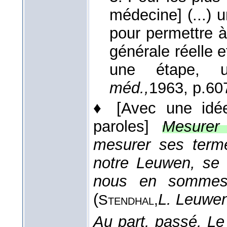
médecine] (...) u
pour permettre à 
générale réelle e
une étape, 
méd.,
1963
, p.60
♦
[Avec une idée
paroles]
Mesurer
mesurer ses term
notre Leuwen, se d
nous en sommes 
(
L. Leuwen
Stendhal,
Au part. passé.
Le