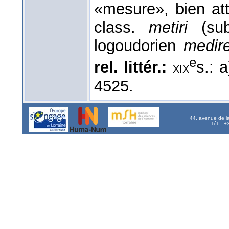
«mesure», bien att
class.
metiri
(sub
logoudorien
medir
e
rel. littér.:
s.: 
xix
4525.
44, avenue de l
Tél. : 