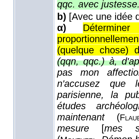
qqc. avec justesse
b)
[Avec une idée 
α)
Déterminer
proportionnellem
(quelque chose) d
(qqn, qqc.) à, d'ap
pas mon affectio
n'accusez que 
parisienne, la p
études archéolo
maintenant
(
Flaub
mesure
[
mes se