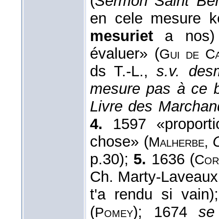
(
Sermon Saint Ber
en cele mesure 
mesuriet
a nos
évaluer» (
Gui de Ca
ds T.-L.,
s.v. des
mesure pas à ce 
Livre des Marchan
4.
1597 «proporti
chose» (
Malherbe,
p.30);
5.
1636 (
Cor
Ch. Marty-Laveaux,
t'a rendu si vain
(
); 1674
se
Pomey