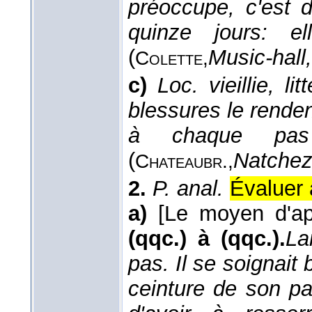
préoccupe, c'est 
quinze jours: el
(
Music-hall,
Colette,
c)
Loc. vieillie, litt
blessures le renden
à chaque pas
(
Natchez
Chateaubr.,
2.
P. anal.
Évaluer
a)
[Le moyen d'app
(qqc.) à (qqc.).
La
pas. Il se soignait
ceinture de son pa