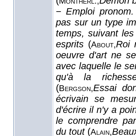
(
Démon b
Montherl.,
−
Emploi pronom. 
pas sur un type imm
temps, suivant les
esprits
(
Roi 
About,
oeuvre d'art ne s
avec laquelle le s
qu'à la riches
(
Essai do
Bergson,
écrivain se mesu
d'écrire il n'y a po
le comprendre par
du tout
(
Beaux
Alain,