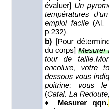
évaluer]
Un pyromè
températures d'un
emploi facile
(
Al.
p.232).
b)
[Pour détermine
du corps]
Mesurer l
tour de taille.
Mon
encolure, votre to
dessous vous indiqu
poitrine: vous l
(
Catal. La Redoute
♦
Mesurer qqn.