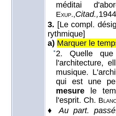
méditai d'ab
Citad.,
194
Exup.,
3.
[Le compl. dési
rythmique]
a)
Marquer le temp
2. Quelle que
l'architecture, 
musique. L'archi
qui est une pe
mesure
le temp
l'esprit.
Ch.
Blan
♦
Au part. passé