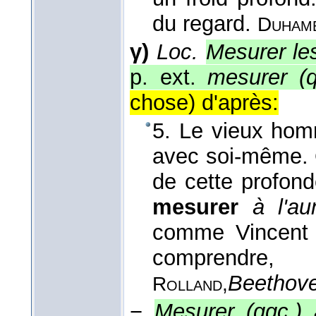
du regard.
Duhame
γ)
Loc.
Mesurer le
p. ext.
mesurer (q
chose) d'après:
5. Le vieux hom
avec soi-même. Q
de cette profond
mesurer
à l'au
comme Vincent d
comprendre,
Beethov
Rolland,
−
Mesurer (qqc.) 