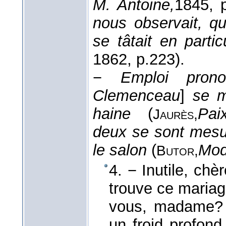
M. Antoine,
1845
, 
nous observait, qu
se tâtait en particu
1862
, p.223).
−
Emploi prono
Clemenceau
]
se m
haine
(
Pai
Jaurès,
deux se sont mesu
le salon
(
Modi
Butor,
4. − Inutile, ch
trouve ce maria
vous, madame? f
un froid profon