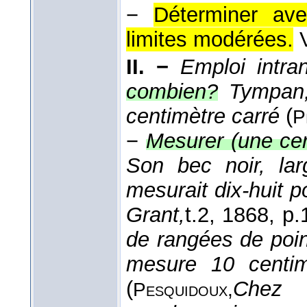
−
Déterminer av
limites modérées.
II. −
Emploi intra
combien?
Tympan,
centimètre carré
(
P
−
Mesurer (une cert
Son bec noir, lar
mesurait dix-huit 
Grant,
t.2
, 1868
, p.
de rangées de point
mesure 10 centim
(
Chez 
Pesquidoux,