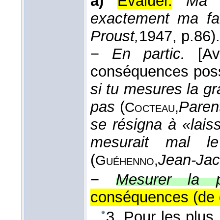
a)
Évaluer.
Ma f
exactement ma fa
Proust,
1947
, p.86).
−
En partic.
[A
conséquences poss
si tu mesures la gra
pas
(
Paren
Cocteau,
se résigna à «laiss
mesurait mal le
(
Jean-Jac
Guéhenno,
−
Mesurer la p
conséquences (de 
3. Pour les plus