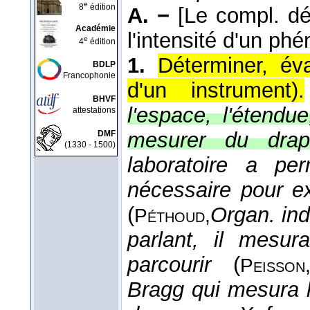
e
8
édition
A. −
[Le compl. dé
Académie
l'intensité d'un ph
e
4
édition
1.
Déterminer, éva
BDLP
Francophonie
d'un instrument
).
BHVF
l'espace, l'étendu
attestations
mesurer du drap
DMF
(1330 - 1500)
laboratoire a pe
nécessaire pour e
(
Organ. ind
Péthoud,
parlant, il mesur
parcourir
(
Peisson
Bragg qui mesura 