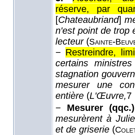
réserve, par quan
[
Chateaubriand
]
me
n'est point de trop 
lecteur
(
-
Sainte
Beuv
−
Restreindre, limi
certains ministre
stagnation gouvern
mesurer une con
entière
(
L'Œuvre,
7
−
Mesurer (qqc.)
mesurèrent à Juli
et de griserie
(
Colet