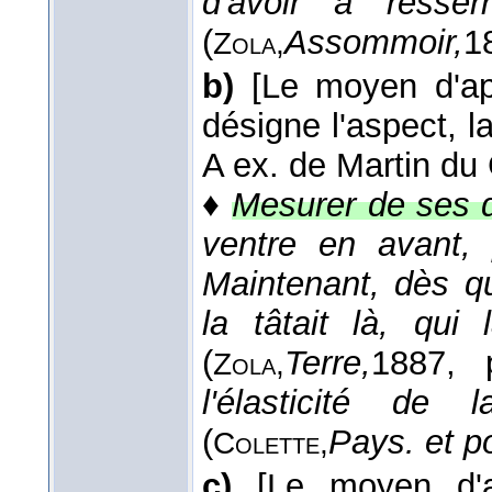
d'avoir à resse
(
Assommoir,
1
Zola,
b)
[Le moyen d'ap
désigne l'aspect, la
A ex. de Martin du
♦
Mesurer de ses d
ventre en avant, p
Maintenant, dès qu'
la tâtait là, qui
(
Terre,
1887
, 
Zola,
l'élasticité de
(
Pays. et po
Colette,
c)
[Le moyen d'a