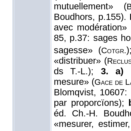
mutuellement» (
B
Boudhors, p.155).
avec modération» 
85, p.37: sages h
sagesse» (
Cotgr.
«distribuer» (
Reclus
ds T.-L.);
3. a)
1
mesure» (
Gace de L
Blomqvist, 10607:
par proporcïons);
éd. Ch.-H. Boudh
«mesurer, estimer,