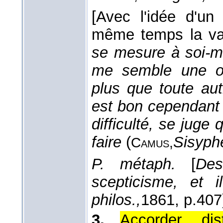
[Avec l'idée d'un 
même temps la va
se mesure à soi-mê
me semble une oe
plus que toute aut
est bon cependant
difficulté, se juge 
faire
(
Sisyph
Camus,
P. métaph.
[
Des
scepticisme, et i
philos.,
1861
, p.407
3.
Accorder, di