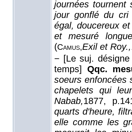
journées tournent 
jour gonflé du cr
égal, doucereux et
et mesuré longue
(
Exil et Roy.,
Camus,
−
[Le suj. désigne
temps]
Qqc. mesu
soeurs enfoncées s
chapelets qui leur
Nabab,
1877
, p.14
quarts d'heure, filt
elle comme les gr