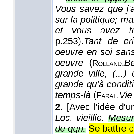
Vous savez que j'
sur la politique; m
et vous avez to
p.253).
Tant de cr
oeuvre en soi sans
oeuvre
(
Be
Rolland,
grande ville, (..
grande qu'à condit
temps-là
(
Vie
Faral,
2.
[Avec l'idée d'
Loc. vieillie.
Mesur
de qqn.
Se battre c