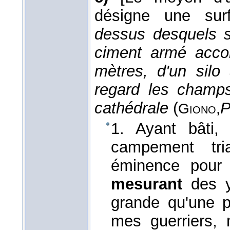
désigne une surf
dessus desquels s
ciment armé acco
mètres, d'un silo 
regard les champ
cathédrale
(
P
Giono,
1. Ayant bâti,
campement tri
éminence pour a
mesurant
des y
grande qu'une p
mes guerriers,