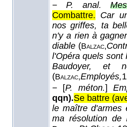
−
P. anal.
Mes
Combattre.
Car u
nos griffes, ta be
n'y a rien à gagne
diable
(
Contr
Balzac,
l'Opéra quels sont 
Baudoyer, et 
(
Employés,
1
Balzac,
−
[
P. méton.
]
Emp
qqn).
Se battre (av
le maître d'armes e
ma résolution de