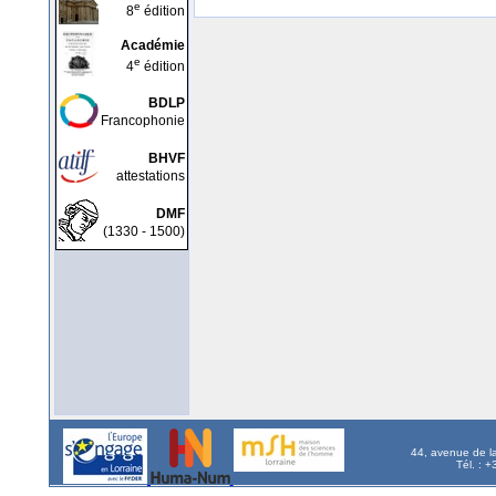
e
8
édition
Académie
e
4
édition
BDLP
Francophonie
BHVF
attestations
DMF
(1330 - 1500)
44, avenue de l
Tél. : 