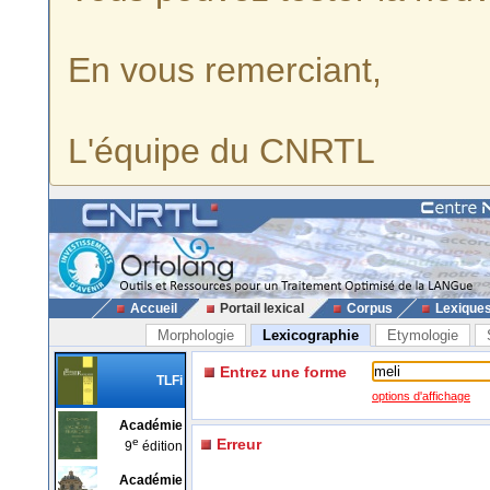
En vous remerciant,
L'équipe du CNRTL
Accueil
Portail lexical
Corpus
Lexique
Morphologie
Lexicographie
Etymologie
Entrez une forme
TLFi
options d'affichage
Académie
e
Erreur
9
édition
Académie