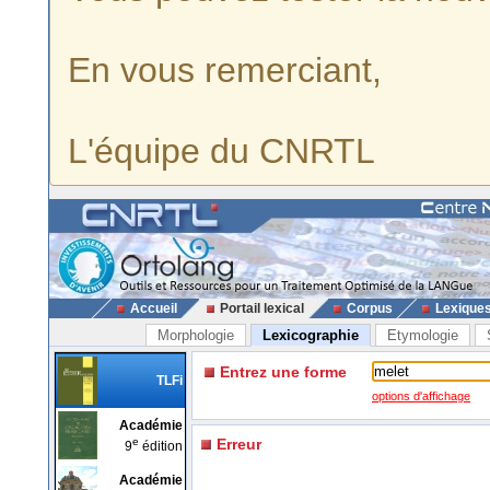
En vous remerciant,
L'équipe du CNRTL
Accueil
Portail lexical
Corpus
Lexique
Morphologie
Lexicographie
Etymologie
Entrez une forme
TLFi
options d'affichage
Académie
e
Erreur
9
édition
Académie