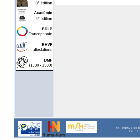
e
8
édition
Académie
e
4
édition
BDLP
Francophonie
BHVF
attestations
DMF
(1330 - 1500)
44, avenue de l
Tél. : 