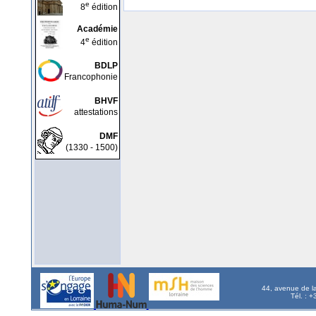
e
8
édition
Académie
e
4
édition
BDLP
Francophonie
BHVF
attestations
DMF
(1330 - 1500)
44, avenue de l
Tél. : 