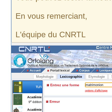
En vous remerciant,
L'équipe du CNRTL
Accueil
Portail lexical
Corpus
Lexique
Morphologie
Lexicographie
Etymologie
Entrez une forme
TLFi
options d'affichage
Académie
e
Erreur
9
édition
Académie