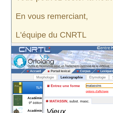
En vous remerciant,
L'équipe du CNRTL
Accueil
Portail lexical
Corpus
Lexique
Morphologie
Lexicographie
Etymologie
Entrez une forme
TLFi
options d'affichage
Académie
MATASSIN
, subst. masc.
e
9
édition
Vieux
Académie