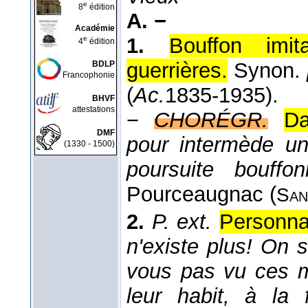
e
8
édition
A. −
Académie
1.
Bouffon imi
e
4
édition
guerrières.
Synon.
BDLP
Francophonie
(
Ac.
1835-1935
).
BHVF
attestations
−
CHORÉGR.
Da
DMF
pour intermède 
(1330 - 1500)
poursuite bouf
Pourceaugnac (
San
2.
P. ext.
Personnag
n'existe plus! On 
vous pas vu ces m
leur habit, à la