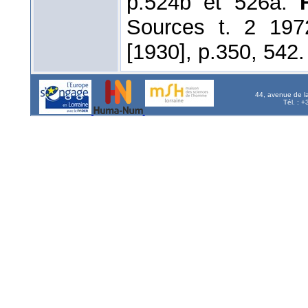
p.524b et 526a.
Sources t. 2 197
[1930], p.350, 542.
44, avenue de l
Tél. : 