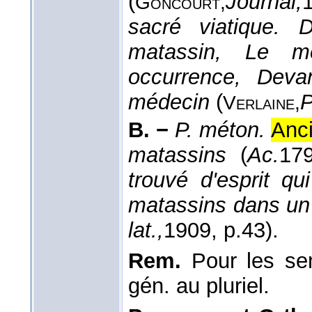
(
Journal,
Goncourt,
sacré viatique. 
matassin, Le mé
occurrence, Deva
médecin
(
P
Verlaine,
B. −
P. méton.
Anc
matassins
(
Ac.
17
trouvé d'esprit q
matassins dans un
lat.,
1909
, p.43).
Rem.
Pour les se
gén. au pluriel.