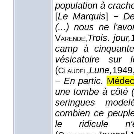
population à crach
[
Le Marquis
]
− De
(...) nous ne l'av
Trois. jour,
Varende,
camp à cinquante
vésicatoire sur 
(
Lune,
1949
Claudel,
−
En partic.
Médeci
une tombe à côté (
seringues model
combien ce peuple 
le ridicule n