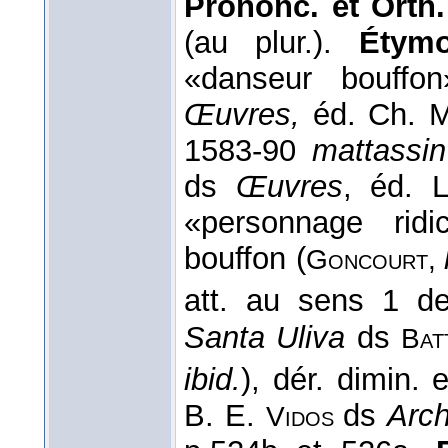
Prononc. et Orth
(au plur.).
Étym
«danseur bouffo
Œuvres,
éd. Ch. M
1583-90
mattassi
ds
Œuvres
, éd. 
«personnage rid
bouffon (
Goncourt,
att. au sens 1 d
Santa Uliva
ds
Bat
ibid.
),
dér. dimin. 
B. E.
ds
Arc
Vidos