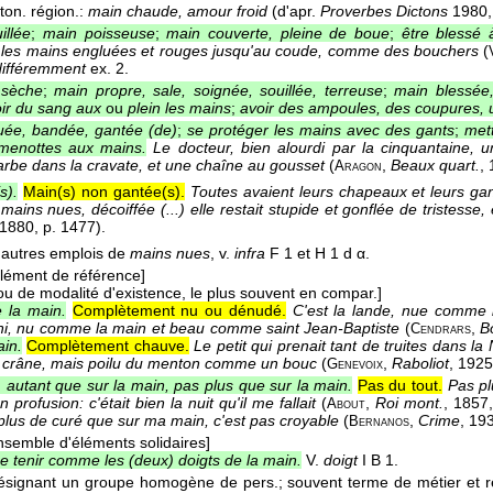
ton. région.:
main chaude, amour froid
(d'apr.
Proverbes Dictons
1980, 
illée
;
main poisseuse
;
main couverte, pleine de boue
;
être blessé 
 les mains engluées et rouges jusqu'au coude, comme des bouchers
(
différemment
ex. 2.
 sèche
;
main propre, sale, soignée, souillée, terreuse
;
main blessée,
ir du sang aux
ou
plein les mains
;
avoir des ampoules, des coupures, 
ée, bandée, gantée (de)
;
se protéger les mains avec des gants
;
met
menottes aux mains.
Le docteur, bien alourdi par la cinquantaine,
arbe dans la cravate, et une chaîne au gousset
(
,
Beaux quart.
,
Aragon
s).
Main(s) non gantée(s).
Toutes avaient leurs chapeaux et leurs ga
 mains nues, décoiffée (...) elle restait stupide et gonflée de tristesse
 1880
, p. 1477).
'autres emplois de
mains nues
, v.
infra
F 1 et H 1 d α.
ément de référence]
ou de modalité d'existence, le plus souvent en compar.]
la main.
Complètement nu ou dénudé.
C'est la lande, nue comme 
ni, nu comme la main et beau comme saint Jean-Baptiste
(
,
B
Cendrars
in.
Complètement chauve.
Le petit qui prenait tant de truites dans 
u crâne, mais poilu du menton comme un bouc
(
,
Raboliot
, 1925
Genevoix
u
autant que sur la main, pas plus que sur la main.
Pas du tout.
Pas pl
 profusion: c'était bien la nuit qu'il me fallait
(
,
Roi mont.
, 1857
About
 plus de curé que sur ma main, c'est pas croyable
(
,
Crime
, 19
Bernanos
emble d'éléments solidaires]
se tenir comme les (deux) doigts de la main.
V.
doigt
I B 1.
ésignant un groupe homogène de pers.; souvent terme de métier et r