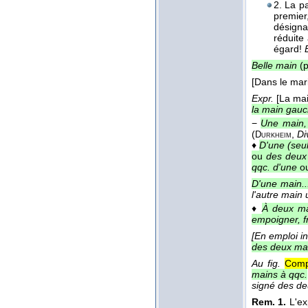
2. La p
premier
désigna
réduite
égard!
Belle main
(p
[Dans le mar
Expr.
[La mai
la main gauc
−
Une main,
(
,
Di
Durkheim
♦
D'une (seu
ou
des deux 
qqc. d'une
o
D'une main..
l'autre main
♦
À deux m
empoigner, fr
[En emploi i
des deux ma
Au fig.
Compl
mains à qqc.
signé des d
Rem. 1.
L'ex