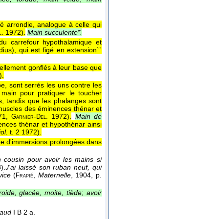
té arrondie, analogue à celle qui
1972
).
Main succulente*.
l.
du carrefour hypothalamique et
ius), qui est figé en extension``
tellement gonflés à leur base que
).
pe, sont serrés les uns contre les
 main pour pratiquer le toucher
s, tandis que les phalanges sont
 muscles des éminences thénar et
71,
-
1972
).
Main de
Garnier
Del.
ences thénar et hypothénar ainsi
ol.
t. 2 1972
).
ite d'immersions prolongées dans
 cousin pour avoir les mains si
).
J'ai laissé son ruban neuf, qui
vice
(
,
Maternelle
, 1904
, p.
Frapié
roide, glacée, moite, tiède
;
avoir
aud
I B 2 a.