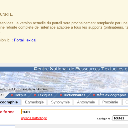
u CNRTL,
services, la version actuelle du portail sera prochainement remplacée par un
 une refonte complète de l'interface adaptée à tous les supports (ordinateurs, t
.
ion ici :
Portail lexical
cal
Corpus
Lexiques
Dictionnaires
Métalexicographie
icographie
Etymologie
Synonymie
Antonymie
Proxémie
C
ne forme
options d'affichage
catégorie :