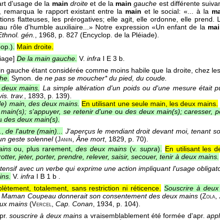
art d'usage de la
main
droite
et de la
main
gauche
est différente suivan
, remarqua le rapport existant entre la
main
et le social: «... à la
ma
tions flatteuses, les prérogatives; elle agit, elle ordonne, elle prend.
 au rôle d'humble auxiliaire...» Notre expression «Un enfant de la
mai
Ethnol. gén.
, 1968
, p. 827 (Encyclop. de la Pléiade).
op.).
Main droite.
iage]
De la main gauche.
V.
infra
I E 3 b.
n gauche étant considérée comme moins habile que la droite, chez les 
he.
Synon. de
ne pas se moucher* du pied, du coude.
 deux mains.
La simple altération d'un poids ou d'une mesure était 
vis. trav.
, 1893
, p. 139).
le) main, des deux mains.
En utilisant une seule main, les deux mains.
main(s); s'appuyer, se retenir d'une
ou
des deux main(s); caresser, pou
u
des deux main(s).
.
,
de l'autre (main)...
J'aperçus le mendiant droit devant moi, tenant s
 un geste solennel
(
,
Âne mort
, 1829
, p. 70).
Janin
ains
ou, plus rarement,
des deux mains
(v.
supra
).
En utilisant les 
otter, jeter, porter, prendre, relever, saisir, secouer, tenir à deux mains.
ntensif avec un verbe qui exprime une action impliquant l'usage obligat
ins.
V.
infra
I B 1 b .
ètement, totalement, sans restriction ni réticence.
Souscrire à deux
Maman Coupeau donnerait son consentement des deux mains
(
,
Zola
eux mains
(
,
Cap. Conan
, 1934
, p. 104).
Vercel
pr.
souscrire à deux mains
a vraisemblablement été formée d'apr.
appl