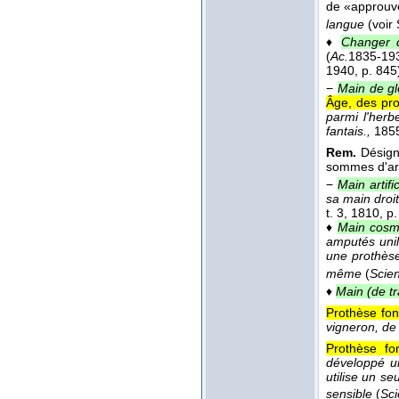
de «approuv
langue
(voir
♦
Changer 
(
Ac.
1835-19
1940
, p. 845
−
Main de gl
Âge, des pro
parmi l'herb
fantais.,
1855
Rem.
Désigne
sommes d'arg
−
Main artifi
sa main droite
t. 3
, 1810
, p.
♦
Main cosm
amputés unil
une prothèse 
même
(
Scien
♦
Main (de tr
Prothèse fon
vigneron, de
Prothèse fon
développé un
utilise un se
sensible
(
Sci