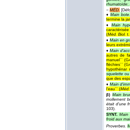
rhumatoïde
;
−
MÉD.
[Déf
♦
Main bote
termine la j
♦
Main hyp
caractérisée 
(
Méd. Biol.
t.
♦
Main en gr
leurs extrémi
♦
Main d'acc
autres de f
manuel`` (
Ga
fléchies`` (
Ga
hypothénar 
squelette
o
que des espa
♦
Main d'imm
l'eau`` (
Méd. 
β)
Main bru
mollement bl
était d'une 
103).
SYNT.
Main 
froid aux ma
Proverbes.
M