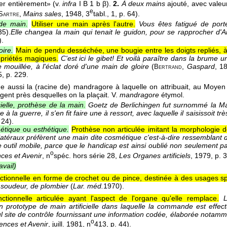
er entièrement» (v.
infra
I B 1 b β).
2.
À deux mains
ajouté, avec valeur
e
,
Mains sales
, 1948, 3
tabl., 1, p. 64).
Sartre
de main.
Utiliser une main après l'autre.
Vous êtes fatigué de por
35
).
Elle changea la main qui tenait le guidon, pour se rapprocher d'A
).
oire.
Main de pendu desséchée, une bougie entre les doigts repliés, à 
priétés magiques.
C'est ici le gibet! Et voilà paraître dans la brume 
e mouillée, à l'éclat doré d'une main de gloire
(
,
Gaspard
, 1
Bertrand
, p. 229.
 aussi la (racine de) mandragore à laquelle on attribuait, au Moyen 
ent près desquelles on la plaçait. V.
mandragore
étymol.
cielle, prothèse de la main.
Goetz de Berlichingen fut surnommé la Ma
 à la guerre, il s'en fit faire une à ressort, avec laquelle il saisissoit tr
 24).
étique
ou
esthétique.
Prothèse non articulée imitant la morphologie d
atéraux préfèrent une main dite cosmétique c'est-à-dire ressemblant d
outil mobile, parce que le handicap est ainsi oublié non seulement par 
o
ces et Avenir
, n
spéc. hors série 28
,
Les Organes artificiels
, 1979
, p. 
avail)
ctionnelle en forme de crochet ou de pince, destinée à des usages sp
 soudeur, de plombier
(
Lar. méd.
1970
).
ctionnelle articulée ayant l'aspect de l'organe qu'elle remplace.
L
 prototype de main artificielle dans laquelle la commande est effe
ul site de contrôle fournissant une information codée, élaborée notammen
o
ences et Avenir
, juill. 1981
, n
413, p. 44).