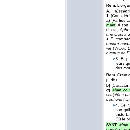
Rem.
L'organ
A. −
[Essent
1.
[Considér
a)
[Parties c
main.
À son 
(
,
Aphro
Louys
une croix à 
♦
P. compar
encore ouver
vie
(
,
B
Vialar
avenue de l
3. Et p
leurs q
des mon
Rem.
Créati
p. 46).
b)
[Caractéri
α)
Main cour
sculptées pa
troufions (..
4. Ce 
son gal
triste 
Où le po
SYNT.
Main 
gonflée, gr