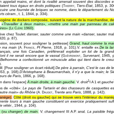
n appelait
mains,
et dont la rivalité amenait souvent des discordes et
taient tous égaux en droits politiques
(
,
Tiers-État
, 1853
, p. 30
Thierry
 cuire une fournée de briques se nomme, dans le département du No
rts céram.
, t. 1
, 1844
, p. 334).
ogène de dockers composée, suivant la nature de la marchandise, de
«Travailler à deux mains», «mettre une main par panneau de ca
ires»
(
1960
).
Le Clère
ève chez Toulet:
danser, sauter comme une main
«danser, sauter mal
920, p. 87).
sion, souvent pour souligner la petitesse]
Grand, haut comme la mai
e ma main
(
,
Pt Pierre
, 1918
, p. 101).
V.
entaille
ex.
De la la
A. France
ançais, une fois Canadien, préférerait exploiter un lot de la gra
dont il ne serait encore que le vassal
(
,
Survenant
, 1945
, 
Guèvremont
 Belhomme a confectionné un minuscule atlas qui tient dans le creu
).
li.
[Pour souligner un écart réduit]
De père à parrain, C'est le cas de le 
853
, p. 168).
D'Aristophane à Beaumarchais, il n'y a que la main; le Siè
urs de Paris
, 1866
, p. 168).
1
on dans l'espace]
À main droite, à main gauche.
V.
droit
I A 1 et
gauche
ns de «côté»:
Le pays de Tartarin et des chasseurs de casquettes est
l'autre main» du Rhône
(
,
Trente ans Paris
, 1888, p. 142).
A. Daudet
anège
).
Côté (droit ou gauche) qui se trouve vers l'intérieur du manè
 trente tours à main gauche constituent un exercice pratiquement suff
e vétér.
, 1944
, p. 104).
(ou
changer
)
de main.
V.
changement
III A.
P. anal.
La paisible fréga