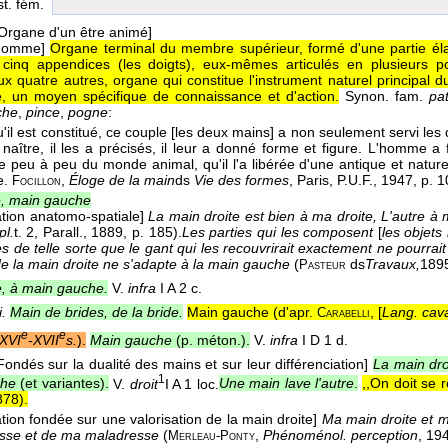
st. fém.
Organe d'un être animé]
'homme]
Organe terminal du membre supérieur, formé d'une partie élarg
 cinq appendices (les doigts), eux-mêmes articulés en plusieurs p
x quatre autres, organe qui constitue l'instrument naturel principal d
, un moyen spécifique de connaissance et d'action.
Synon. fam.
pa
che
,
pince
,
pogne
:
u'il est constitué, ce couple [les deux mains] a non seulement servi les 
 naître, il les a précisés, il leur a donné forme et figure. L'homme a 
 peu à peu du monde animal, qu'il l'a libérée d'une antique et nature
e.
,
Éloge de la main
ds
Vie des formes
, Paris, P.U.F.
, 1947
, p. 1
Focillon
e, main gauche
ation anatomo-spatiale]
La main droite est bien à ma droite, L'autre à 
l.
t. 2, Parall.
, 1889
, p. 185).
Les parties qui les composent
[
les objets
 de telle sorte que le gant qui les recouvrirait exactement ne pourrait
de la main droite ne s'adapte à la main gauche
(
ds
Travaux,
189
Pasteur
e, à main gauche.
V.
infra
I A 2 c.
i.
Main de brides, de la bride.
Main gauche (
d'apr.
, [
Lang. cava
Carabelli
e
e
XVI
-XVII
s.
).
Main gauche
(p. méton.).
V.
infra
I D 1 d.
Fondés sur la dualité des mains et sur leur différenciation]
La main dro
1
che
(et variantes).
V.
droit
I A 1 loc.
Une main lave l'autre
.
,,On doit se 
878
).
ation fondée sur une valorisation de la main droite]
Ma main droite et m
sse et de ma maladresse
(
,
Phénoménol. perception
, 19
Merleau-Ponty