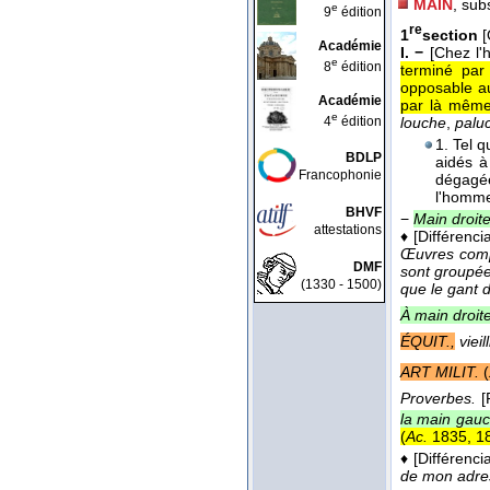
MAIN
, sub
e
9
édition
re
1
section
[
Académie
I. −
[Chez l
e
8
édition
terminé par
opposable au
Académie
par là même
e
4
édition
louche
,
palu
1. Tel q
BDLP
aidés à
Francophonie
dégagée
l'homm
BHVF
−
Main droit
attestations
♦
[Différenci
Œuvres comp
DMF
sont groupées
(1330 - 1500)
que le gant 
À main droit
ÉQUIT.,
vieill
ART MILIT.
(
Proverbes.
[
la main gau
(
Ac.
1835, 1
♦
[Différenci
de mon adre