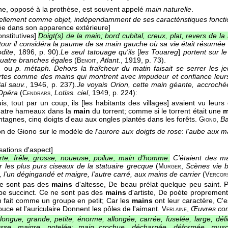
e, opposé à la prothèse, est souvent appelé
main naturelle
.
iellement comme objet, indépendamment de ses caractéristiques foncti
ée dans son apparence extérieure]
onstitutives]
Doigt(s) de la main; bord cubital, creux, plat, revers de la
tour il considéra la paume de sa main gauche où sa vie était résumée 
dite
, 1896
, p. 90).
Le seul tatouage qu'ils
[
les Touareg
]
portent sur le
quatre branches égales
(
,
Atlant.
, 1919
, p. 73).
Benoit
.
ou
p. métaph.
Dehors la fraîcheur du matin faisait se serrer les jeu
tes comme des mains qui montrent avec impudeur et confiance leurs 
al sauv.
, 1946
, p. 237).
Je voyais Orion, cette main géante, accroché
'Opéra
(
,
Lotiss. ciel
, 1949
, p. 224):
Cendrars
uis, tout par un coup, ils [les habitants des villages] avaient vu leu
uatre hameaux dans la
main
du torrent; comme si le torrent était une
m
tagnes, cinq doigts d'eau aux ongles plantés dans les forêts.
,
Ba
Giono
on de Giono sur le modèle de
l'aurore aux doigts de rose
:
l'aube aux m
sations d'aspect]
te, frêle, grosse, noueuse, poilue
;
main d'homme.
C'étaient des ma
r les plus purs ciseaux de la statuaire grecque
(
,
Scènes vie 
Murger
.), l'un dégingandé et maigre, l'autre carré, aux mains de carrier
(
Vercor
ne sont pas des
mains
d'altesse, De beau prélat quelque peu saint. P
be succinct. Ce ne sont pas des
mains
d'artiste, De poète propremen
En fait comme un groupe en petit; Car les
mains
ont leur caractère, C
uce et l'auriculaire Donnent les pôles de l'aimant.
,
Œuvres co
Verlaine
longue, grande, petite, énorme, allongée, carrée, fuselée, large, délica
asse, maigre, potelée
;
main crochue, décharnée, déformée, musc