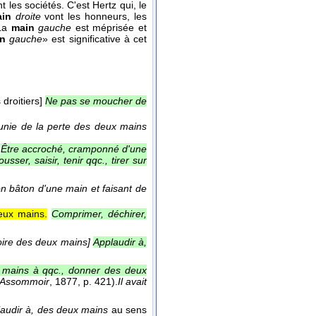
t les sociétés. C'est Hertz qui, le
in
droite
vont les honneurs, les
 La
main
gauche
est méprisée et
n
gauche
» est significative à cet
droitiers]
Ne pas se moucher de
punie de la perte des deux mains
Être accroché, cramponné d'une
sser, saisir, tenir qqc., tirer sur
on bâton d'une main et faisant de
deux mains.
Comprimer, déchirer,
oire des deux mains]
Applaudir à,
 mains à qqc., donner des deux
Assommoir
, 1877
, p. 421).
Il avait
audir à, des deux mains
au sens