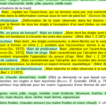
main charmante
;
belle, jolie, pauvre, vieille main.
ormations de la main]
.
Main ,,repliée sur l'avant-bras, qui se termine ainsi par une extrémi
ambe dans la déformation connue sous le nom de pied bot`` (
-
Garnier
De
othalamique.
,,Déformation de la main observée dans les lésions 
par la flexion de tous les doigts à l'exception d'un seul (index ou méd
 2 1971
).
iffe, en pince de homard*.
Main en trident.
,,Main dont les doigts sont 
tés ont tendance à s'écarter les unes des autres`` (
Méd. Biol.
t. 2 1971
oucheur.
Main dont ,,les doigts contracturés, à demi-fléchis sur le car
açon à former un cône (...), position que l'accoucheur donne à sa
-
1972
).
Main de prédicateur.
Main ,,étendue sur l'avant-bra
rnier
Del.
-
1972
).
Main de singe
.
Main caractérisée par l'atrophie des
rnier
Del.
rendant impossible l'opposition du pouce (
d'apr.
Méd. Biol.
t. 2 19
u
de cadavre.
,,Main caractérisée par l'atrophie des muscles des émin
ces interosseux, lui donnant un aspect émacié, squelettique`` (
Méd. Bi
ersion
ou
de blanchisseuse.
,,Main blanche et ridée observée à la su
Biol.
t. 2 1972
).
ne, chaude, desséchée, molle.
[
Elle
]
se demanda ce que faisait son
anches, les ongles si bien façonnés
(
,
E. Grandet
, 1834
, p. 78
Balzac
fraîcheur trop délicate pour les mains rugueuses d'une femme de ser
grise, noire, pâle, rouge, violette
;
main brûlante, fiévreuse, fraîche, f
ins
;
main douce, dure, rêche
;
main ferme, vigoureuse.
ains froides, chaudes amours
(ou
mains froides et coeur chaud
).
V.
ch