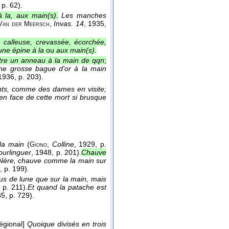
p. 62).
à la, aux main(s)
.
Les manches
,
Invas. 14
, 1935
,
Van der Meersch
 calleuse, crevassée, écorchée,
une épine à la
ou
aux main(s).
tre un anneau à la main de qqn
;
 une grosse bague d'or à la main
 1936
, p. 203).
nts, comme des dames en visite;
, en face de cette mort si brusque
la main
(
,
Colline
, 1929
, p.
Giono
ourlinguer
, 1948
, p. 201).
Chauve
la Nère, chauve comme la main sur
, p. 199).
us de lune que sur la main, mais
, p. 211).
Et quand la patache est
35
, p. 729).
égional]
Quoique divisés en trois