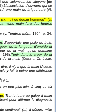
 des violences, les citoyens
[
de
6).
L'association d'ouvriers qui se
rd, une main de briqueteurs
(
Al.
 six, huit ou douze hommes`` (
Le
le», «une main fera des heures
» (v.
Tendres mén.
, 1904, p. 34;
n.
J'apportais une pelle de bois,
rgeur, de la longueur d'une/de la
ndeur de la main qu'un domaine
p. 195).
Tenir dans le creux de la
x de la main
(
,
Cl. école
,
Colette
dire, il n'y a que la main
(
,
Augier
cle y fait à peine une différence
1
I A 1.
 un peu plus loin, à cinq ou six
ge.
Trente tours au galop à main
isant pour affirmer le diagnostic
te continuait (...) à décrire mille