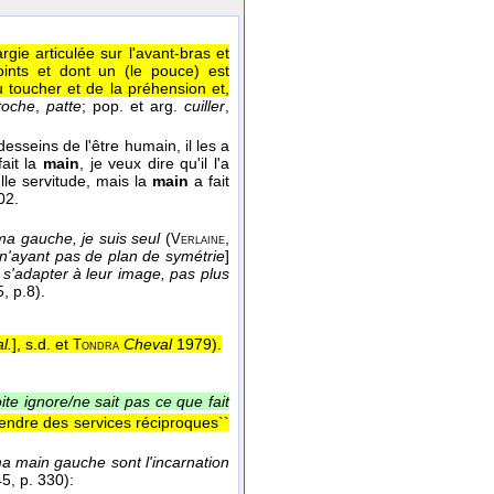
ie articulée sur l'avant-bras et
oints et dont un (le pouce) est
u toucher et de la préhension et,
toche
,
patte
; pop. et arg.
cuiller
,
desseins de l'être humain, il les a
fait la
main
, je veux dire qu'il l'a
lle servitude, mais la
main
a fait
02.
ma gauche, je suis seul
(
,
Verlaine
 n'ayant pas de plan de symétrie
]
 s'adapter à leur image, pas plus
5
, p.8).
l.
], s.d. et
Cheval
1979
).
Tondra
ite ignore/ne sait pas ce que fait
rendre des services réciproques``
a main gauche sont l'incarnation
45
, p. 330):