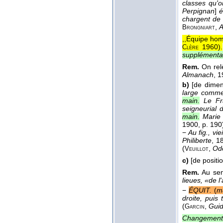
classes qu'o
Perpignan
]
é
chargent de
,
A
Brongniart
,,Équipe hom
1960
).
Clère
supplémenta
Rem.
On rel
Almanach
, 1
b)
[de dimen
large comm
main.
Le Fr
seigneurial 
main.
Marie
1900
, p. 190
−
Au fig., vieil
Philiberte
, 1
(
,
Ode
Veuillot
c)
[de positi
Rem.
Au se
lieues, «de 
−
ÉQUIT.
(
m
droite, puis
(
,
Guid
Garcin
Changement