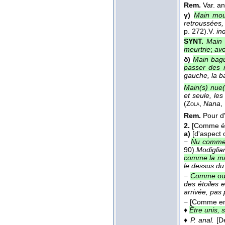
Rem.
Var. an
γ)
Main mou
retroussées,
p. 272).
V.
in
SYNT.
Main
meurtrie
;
avo
δ)
Main bagu
passer des 
gauche, la b
Main(s) nue(
et seule, les
(
,
Nana
,
Zola
Rem.
Pour d
2.
[Comme él
a)
[d'aspect 
−
Nu comme 
90).
Modiglia
comme la ma
le dessus d
−
Comme
o
des étoiles en
arrivée, pas
−
[Comme ens
♦
Être unis, 
♦
P. anal.
[D