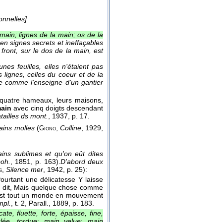
onnelles]
 main; lignes de la main; os de la
en signes secrets et ineffaçables
 front, sur le dos de la main, est
nes feuilles, elles n'étaient pas
lignes, celles du coeur et de la
e comme l'enseigne d'un gantier
rs quatre hameaux, leurs maisons,
ain
avec cinq doigts descendant
tailles ds mont.
, 1937
, p. 17.
ains molles
(
,
Colline
, 1929,
Giono
ins sublimes et qu'on eût dites
boh.
, 1851
, p. 163).
D'abord deux
,
Silence mer
, 1942
, p. 25):
s
ourtant une délicatesse Y laisse
t dit, Mais quelque chose comme
'est tout un monde en mouvement
mpl.
, t. 2, Parall.
, 1889
, p. 183.
te, fluette, forte, épaisse, fine,
lée, tordue
;
main velue
;
main