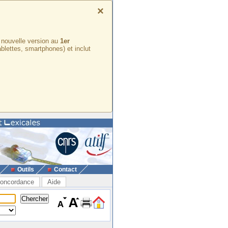
×
e nouvelle version au
1er
ablettes, smartphones) et inclut
Outils
Contact
oncordance
Aide