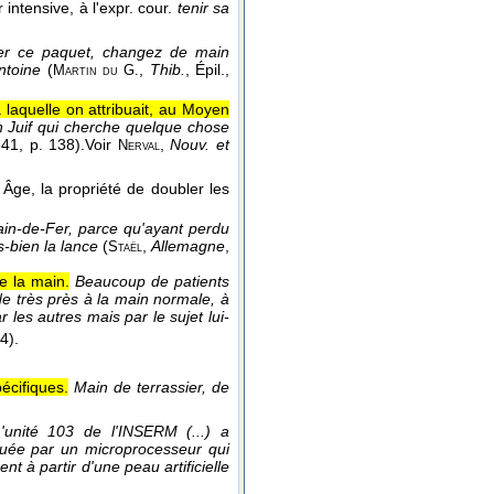
 intensive, à l'expr. cour.
tenir sa
ter ce paquet, changez de main
ntoine
(
,
Thib.
, Épil.
,
Martin du G.
laquelle on attribuait, au Moyen
un Juif qui cherche quelque chose
841
, p. 138).
Voir
,
Nouv. et
Nerval
Âge, la propriété de doubler les
in-de-Fer, parce qu'ayant perdu
ès-bien la lance
(
,
Allemagne
,
Staël
e la main.
Beaucoup de patients
e très près à la main normale, à
les autres mais par le sujet lui-
34).
écifiques.
Main de terrassier, de
'unité 103 de l'INSERM (...) a
ctuée par un microprocesseur qui
t à partir d'une peau artificielle