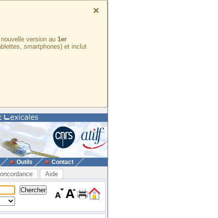
×
e nouvelle version au
1er
ablettes, smartphones) et inclut
Outils
Contact
oncordance
Aide