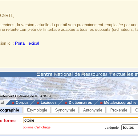
u CNRTL,
services, la version actuelle du portail sera prochainement remplacée par un
 une refonte complète de l'interface adaptée à tous les supports (ordinateurs, t
.
ion ici :
Portail lexical
cal
Corpus
Lexiques
Dictionnaires
Métalexicographie
icographie
Etymologie
Synonymie
Antonymie
Proxémie
C
ne forme
options d'affichage
catégorie :