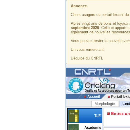
Annonce
Chers usagers du portail lexical d
Après vingt ans de bons et loyaux 
septembre 2026
. Celle-ci apporte
également de nouvelles ressources
Vous pouvez tester la nouvelle vers
En vous remerciant,
L'équipe du CNRTL
Accueil
Portail lexi
Morphologie
Lex
Entrez u
TLFi
Académie