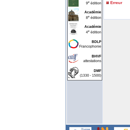
e
Erreur
9
édition
Académie
e
8
édition
Académie
e
4
édition
BDLP
Francophonie
BHVF
attestations
DMF
(1330 - 1500)