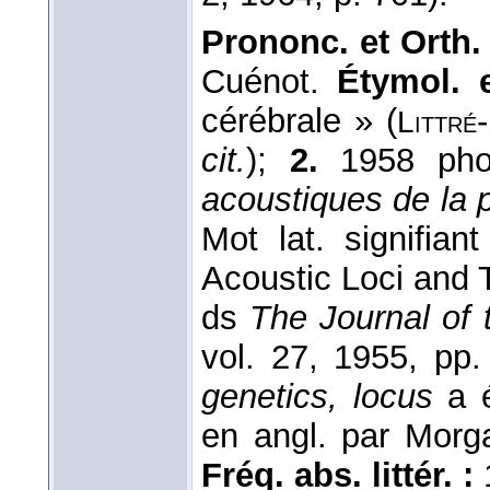
Prononc. et Orth.
Cuénot.
Étymol. 
cérébrale » (
-
Littré
cit.
);
2.
1958 pho
acoustiques de la 
Mot lat. signifian
Acoustic Loci and 
ds
The Journal of 
vol. 27, 1955, pp
genetics, locus
a 
en angl. par Morg
Fréq. abs. littér. :