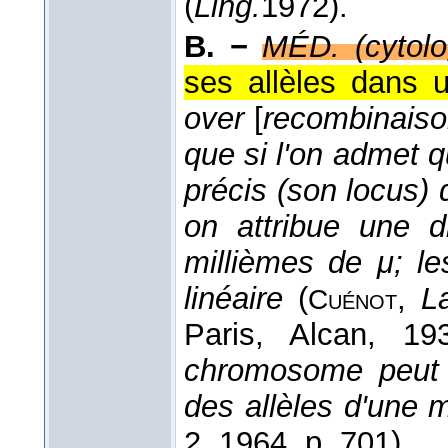
(
Ling.
1972
).
B. −
MÉD. (cytolo
ses allèles dans
over
[
recombinaiso
que si l'on admet 
précis (son locus)
on attribue une d
millièmes de μ; le
linéaire
(
,
L
Cuénot
Paris, Alcan
, 19
chromosome peut 
des allèles d'une
2
, 1964
, p. 701).