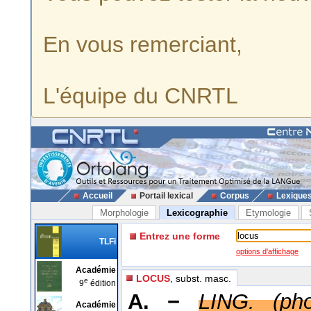
En vous remerciant,
L'équipe du CNRTL
Accueil
Portail lexical
Corpus
Lexique
Morphologie
Lexicographie
Etymologie
Entrez une forme
TLFi
options d'affichage
Académie
LOCUS
, subst. masc.
e
9
édition
A. −
LING. (pho
Académie