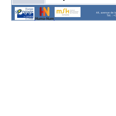
44, avenue de l
Tél. : 