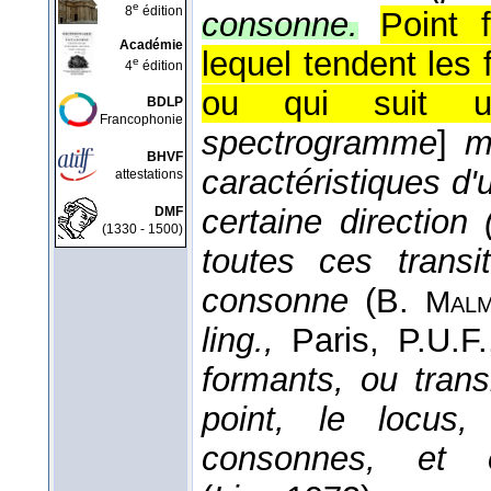
e
8
édition
consonne.
Point 
Académie
lequel tendent les
e
4
édition
ou qui suit u
BDLP
Francophonie
spectrogramme
]
m
BHVF
caractéristiques d
attestations
certaine direction
DMF
(1330 - 1500)
toutes ces trans
consonne
(
B.
Malm
ling.,
Paris, P.U.F.
formants, ou tran
point, le locus, 
consonnes, et e