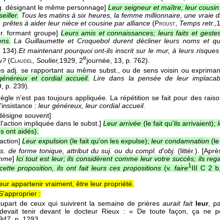
ng. désignant le même personnage]
Leur seigneur et maître; leur cousin 
eiller.
Tous les matins à six heures, la femme millionnaire, une vraie d
 prêtes à aider leur nièce et cousine par alliance
(
,
Temps retr.,
Proust
ur. formant groupe]
Leurs amis et connaissances; leurs faits et gestes
ens.
La Guillaumette et Croquebol durent décliner leurs noms et qu
. 134).
Et maintenant pourquoi ont-ils inscrit sur le mur, à leurs risques
e
du?
(
,
Soulier,
1929
, 2
journée, 13, p. 762).
Claudel
s adj. se rapportant au même subst., ou de sens voisin ou expriman
énéreux et cordial accueil.
Lire dans la pensée de leur implacab
9
, p. 239).
règle n'est pas toujours appliquée. La répétition se fait pour des raison
'insistance :
leur généreux, leur cordial accueil.
désigne souvent]
 l'action impliquée dans le subst.]
Leur arrivée
(le fait qu'ils arrivaient);
us ont aidés).
'action]
Leur expulsion
(le fait qu'on les expulse);
leur condamnation
(l
s. de forme tonique, attribut du suj. ou du compl. d'obj.
(littér.).
[Aprè
omme
]
Ici tout est leur; ils considèrent comme leur votre succès; ils reg
1
 cette proposition, ils ont fait leurs ces propositions
(v.
faire
III C 2 
eur appartenir vraiment, être leur propriété.
S'approprier :
lupart de ceux qui suivirent la semaine de prières
aurait fait
leur
, p
 devait tenir devant le docteur Rieux : « De toute façon, ça ne 
947
, p. 1293.