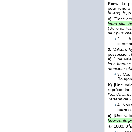
Rem.
,,Le p
pour rendre,
la lang. fr.,
p
c)
[Placé dev
leurs plus b
(
,
His
Barante
leur plus ch
2. ... 
commanda
2.
Valeurs h
possession,
a)
[Une valeu
leur homm
monsieur éta
3. Ces 
Rougon,
b)
[Une val
représentant
l'œil de la nu
Tartarin de T
4. Nous
leurs
s
c)
[Une vale
heures; ils p
e
47,
1888
, 3
p