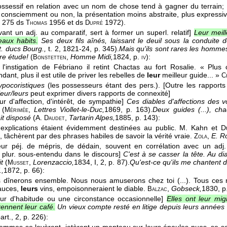
ossessif en relation avec un nom de chose tend à gagner du terrain; 
 consciemment ou non, la présentation moins abstraite, plus expressiv
. 275 ds
1956 et ds
1972).
Thomas
Dupré
ant un adj. au comparatif, sert à former un superl. relatif]
Leur meill
eaux habits.
Ses deux fils aînés, laissant le deuil sous la conduite d
t. ducs Bourg.,
t. 2
, 1821-24
, p. 345).
Mais qu'ils sont rares les hommes
ère étude!
(
,
Homme Midi,
1824
, p.
):
Bonstetten
iv
à l'instigation de Fébriano il retint Chactas au fort Rosalie. « Plus
nt, plus il est utile de priver les rebelles de
leur
meilleur guide... »
C
ypocoristiques
(les possesseurs étant des pers.).
[Outre les rapport
leur/leurs
peut exprimer divers rapports de connexité]
r d'affection, d'intérêt, de sympathie]
Ces diables d'affections des vo
e
(
,
Lettres Viollet-le-Duc,
1869
, p. 163).
Deux guides (...), cha
Mérimée
it disposé
(
A.
,
Tartarin Alpes,
1885
, p. 143):
Daudet
explications étaient évidemment destinées au public. M. Kahn et D
 tâchèrent par des phrases habiles de savoir la vérité vraie.
,
E. R
Zola
eur péj. de mépris, de dédain, souvent en corrélation avec un adj
 plur. sous-entendu dans le discours]
C'est à se casser la tête. Au di
it
(
,
Lorenzaccio,
1834
, I, 2, p. 87).
Qu'est-ce qu'ils me chantent 
Musset
.,
1872
, p. 66):
 dînerons ensemble. Nous nous amuserons chez toi (...). Tous ces 
auces,
leurs
vins, empoisonneraient le diable.
,
Gobseck,
1830
, p
Balzac
ur d'habitude ou une circonstance occasionnelle]
Elles ont leur mig
rennent leur café.
Un vieux compte resté en litige depuis leurs anné
art., 2, p. 226):