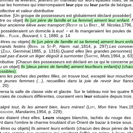
femmes se levèrent, jetèrent un manteau sur leurs épaules nues, se se
 par les hommes qui interrompaient
leur
pipe ou
leur
partie de bézigue.
ollective
et
valeur distributive
ective.
[Un groupe de possesseurs est globalement déclaré posséder]
tre ou objet]
Ils
[
un père de famille et sa femme
]
aiment leur enfant.
 leur ancienne élève avec transport
(
.
,
M. Nicolas,
1796
,
Restif de
La
Bret
ils posséderaient un domicile à eux! − et ils mangeraient les poules de
din...
.
,
Bouvard,
t. 1
, 1880
, p. 14.
Flaub
 êtres ou objets]
Ils
[
un père de famille et sa femme
]
aiment leurs enfa
grands festins
(
-P.
,
Harm. nat.,
1814
, p. 297).
Les convives
Bern. de
St
s
(
,
Germinal,
1885
, p. 1316).
Quand elles
[
les grandes personnes
Zola
sait pas d'avoir un léger dégoût à surmonter
(
,
Mots,
1964
, p. 63
Sartre
ributive.
[Chacun des possesseurs est déclaré en ce qui le concerne p
u un objet]
Ils
[
deux pères de famille
]
aiment leur/leurs enfant(s)
(chac
ssibles).
ns les poches des petites filles, on trouve tout, excepté leur mouchoi
s jeunes femmes (...), recueillies dans la joie de revoir leur fia
p. 20):
aversa la salle de classe vide et glacée. Sur le tableau noir les quatr
craies de couleurs différentes, couraient vers
leur
estuaire depuis trois
algré tout, ils les aiment bien, leurs mères!
(
,
Mon frère Yves,
1
Loti
,
Mandarins,
1954
, p. 229):
eauvoir
lles étaient chez elles.
Leurs
visages blanchis, tachés du rouge des 
nt dans l'ombre le charme troublant d'un Orient de bazar à treize sous.
 êtres ou objets]
Ils aiment leurs enfants
(chacun des deux pères de fa