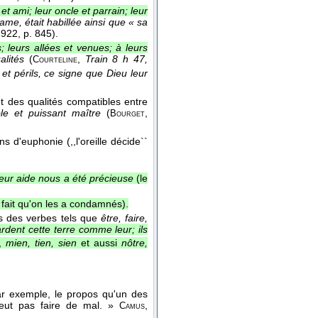
et ami; leur oncle et parrain; leur
ame, était habillée ainsi que « sa
1922
, p. 845).
; leurs allées et venues; à leurs
alités
(
,
Train 8 h 47,
Courteline
 et périls, ce signe que Dieu leur
t des qualités compatibles entre
le et puissant maître
(
,
Bourget
s d'euphonie (,,l'oreille décide``
leur aide nous a été précieuse
(le
e fait qu'on les a condamnés).
s des verbes tels que
être, faire,
ardent cette terre comme leur; ils
b,
mien, tien, sien
et aussi
nôtre,
ar exemple, le propos qu'un des
peut pas faire de mal. »
,
Camus