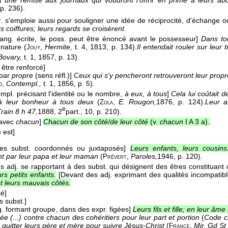
it une remise aux journaux qui voudront l'offrir en prime à leurs 
 p. 236).
r. s'emploie aussi pour souligner une idée de réciprocité, d'échange 
 coiffures; leurs regards se croisèrent.
lang. écrite, le poss. peut être énoncé avant le possesseur]
Dans tou
 nature (
,
Hermite,
t. 4
, 1813
, p. 134).
Il entendait rouler sur leur 
Jouy
Bovary,
t. 1
, 1857
, p. 13).
 être renforcé]
par
propre
(sens réfl.)]
Ceux qui s'y pencheront retrouveront leur prop
,
Contempl.,
t. 1
, 1856
, p. 5).
o
mpl. précisant l'identité ou le nombre,
à eux, à tous
]
Cela lui coûtait de
à leur bonheur à tous deux
(
,
E. Rougon,
1876
, p. 124).
Leur a
Zola
e
Train 8 h 47,
1888
, 2
part., 10, p. 210).
 avec
chacun
]
Chacun de son côté/de leur côté
(v.
chacun
I A 3 a).
s
est]
es subst. coordonnés ou juxtaposés]
Leurs enfants, leurs cousins
nt par leur papa et leur maman
(
,
Paroles,
1946
, p. 120).
Prévert
s adj. se rapportant à des subst. qui désignent des êtres constituant 
rs petits enfants.
[Devant des adj. exprimant des qualités incompatibl
t leurs mauvais côtés.
té]
s subst.]
g. formant groupe, dans des expr. figées]
Leurs fils et fille; en leur âm
e (...) contre chacun des cohéritiers pour leur part et portion
(
Code ci
 quitter leurs père et mère pour suivre Jésus-Christ
(
,
Mir. Gd St 
France