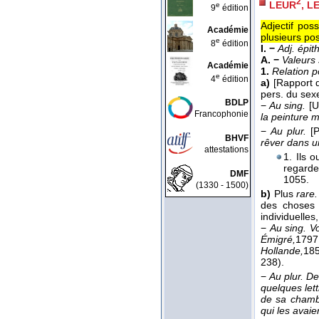
2
LEUR
, L
e
9
édition
Adjectif pos
Académie
plusieurs po
e
8
édition
I. −
Adj. épit
A. −
Valeurs
Académie
1.
Relation 
e
4
édition
a)
[Rapport 
pers. du sex
BDLP
−
Au sing.
[U
Francophonie
la peinture 
−
Au plur.
[
BHVF
rêver dans u
attestations
1. Ils 
regarde
DMF
1055.
(1330 - 1500)
b)
Plus
rare.
des choses 
individuelles
−
Au sing.
Vo
Émigré,
1797
Hollande,
18
238).
−
Au plur.
De
quelques let
de sa cham
qui les avai