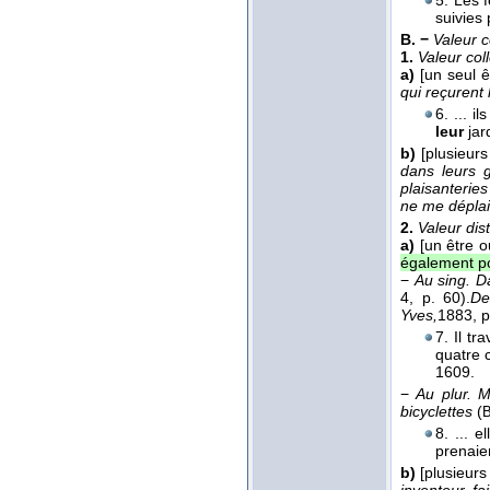
5. Les 
suivies
B. −
Valeur c
1.
Valeur coll
a)
[un seul ê
qui reçurent
6. ... 
leur
jar
b)
[plusieurs
dans leurs 
plaisanterie
ne me déplai
2.
Valeur dist
a)
[un être o
également po
−
Au sing.
Da
4, p. 60).
De
Yves,
1883
, 
7. Il tr
quatre 
1609.
−
Au plur.
M
bicyclettes
(
B
8. ... e
prenaie
b)
[plusieurs