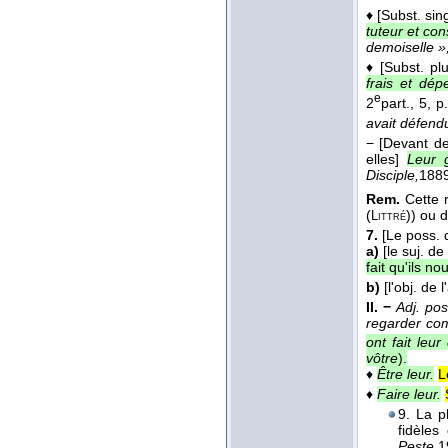
♦
[Subst. si
tuteur et cons
demoiselle »,
♦
[Subst. pl
frais et dép
e
2
part.
, 5, p
avait défen
−
[Devant de
elles]
Leur g
Disciple,
188
Rem.
Cette 
(
)) ou d
Littré
7.
[Le poss. 
a)
[le suj. de
fait qu'ils no
b)
[l'obj. de l
II. −
Adj. pos
regarder c
ont fait leur
vôtre
).
♦
Être leur.
L
♦
Faire leur.
9. La p
fidèles
Peste,
1