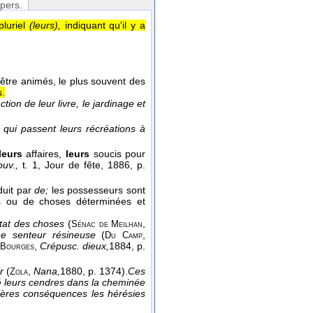
 pers.
pluriel
(leurs),
indiquant qu'il y a
être animés, le plus souvent des
s.
tion de leur livre, le jardinage et
qui passent leurs récréations à
leurs
affaires,
leurs
soucis pour
ouv.,
t. 1, Jour de fête
, 1886
, p.
duit par
de;
les possesseurs sont
es ou de choses déterminées et
'état des choses
(
,
Sénac de
Meilhan
ne senteur résineuse
(
,
Du
Camp
,
Crépusc. dieux,
1884
, p.
Bourges
ir
(
,
Nana,
1880
, p. 1374).
Ces
Zola
vé leurs cendres dans la cheminée
ières conséquences les hérésies