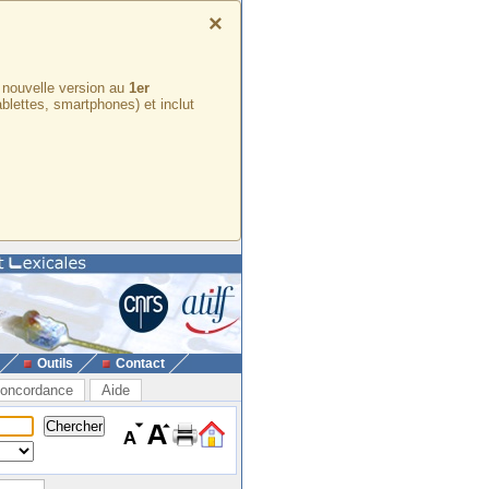
×
e nouvelle version au
1er
ablettes, smartphones) et inclut
Outils
Contact
oncordance
Aide