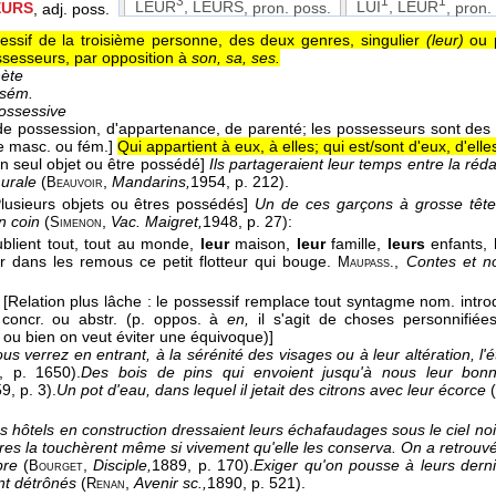
3
1
1
LEUR
, LEURS
, pron. poss.
LUI
, LEUR
, pron.
EURS
, adj. poss.
sessif de la troisième personne, des deux genres, singulier
(leur)
ou 
ssesseurs, par opposition à
son, sa, ses.
hète
 sém.
possessive
de possession, d'appartenance, de parenté; les possesseurs sont des 
e masc. ou fém.]
Qui appartient à eux, à elles; qui est/sont d'eux, d'elle
n seul objet ou être possédé]
Ils partageraient leur temps entre la rédac
murale
(
,
Mandarins,
1954
, p. 212).
Beauvoir
Plusieurs objets ou êtres possédés]
Un de ces garçons à grosse tête 
n coin
(
,
Vac. Maigret,
1948
, p. 27):
Simenon
oublient tout, tout au monde,
leur
maison,
leur
famille,
leurs
enfants,
r dans les remous ce petit flotteur qui bouge.
,
Contes et n
Maupass.
[Relation plus lâche : le possessif remplace tout syntagme nom. intro
concr. ou abstr. (p. oppos. à
en,
il s'agit de choses personnifié
, ou bien on veut éviter une équivoque)]
us verrez en entrant, à la sérénité des visages ou à leur altération, l
, p. 1650).
Des bois de pins qui envoient jusqu'à nous leur bon
59
, p. 3).
Un pot d'eau, dans lequel il jetait des citrons avec leur écorce
(
s hôtels en construction dressaient leurs échafaudages sous le ciel no
tres la touchèrent même si vivement qu'elle les conserva. On a retrou
bre
(
,
Disciple,
1889
, p. 170).
Exiger qu'on pousse à leurs dern
Bourget
ent détrônés
(
,
Avenir sc.,
1890
, p. 521).
Renan