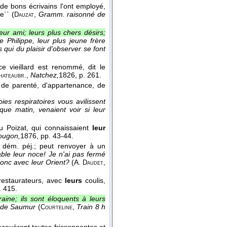
de bons écrivains l'ont employé,
e`` (
,
Gramm. raisonné de
Dauzat
eur ami; leurs plus chers désirs;
e Philippe, leur plus jeune frère
 qui du plaisir d'observer se font
 ce vieillard est renommé, dit le
,
Natchez,
1826
, p. 261.
hateaubr.
s de parenté, d'appartenance, de
ies respiratoires vous avilissent
que matin, venaient voir si leur
u Poizat, qui connaissaient
leur
ougon,
1876
, pp. 43-44.
. dém. péj.; peut renvoyer à un
able leur noce! Je n'ai pas fermé
donc avec leur Orient?
(
A.
,
Daudet
restaurateurs, avec
leurs
coulis,
. 415.
raine; ils sont éloquents à leurs
es de Saumur
(
,
Train 8 h
Courteline