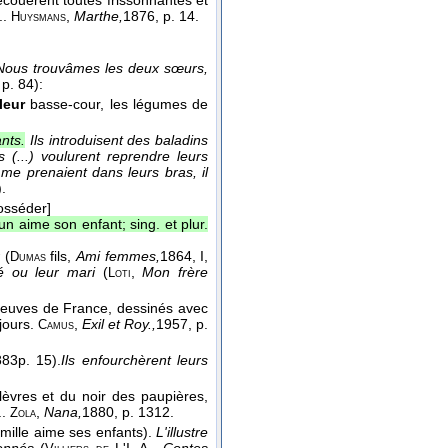
couèrent toutes frissonnantes et
..
,
Marthe,
1876
, p. 14.
Huysmans
Nous trouvâmes les deux sœurs,
 p. 84):
leur
basse-cour, les légumes de
nts.
Ils introduisent des baladins
 (...) voulurent reprendre leurs
]
me prenaient dans leurs bras, il
).
osséder]
un aime son enfant; sing. et plur.
r
(
fils
,
Ami femmes,
1864
, I,
Dumas
ncé ou leur mari
(
,
Mon frère
Loti
e fleuves de France, dessinés avec
 jours.
,
Exil et Roy.,
1957
, p.
Camus
883
p. 15).
Ils enfourchèrent leurs
lèvres et du noir des paupières,
..
,
Nana,
1880
, p. 1312.
Zola
mille aime ses enfants).
L'illustre