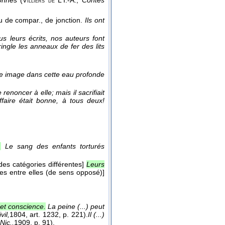
abonnés
(
L'I.-A.
,
Contes
Villiers de
ou de compar., de jonction.
Ils ont
s leurs écrits, nos auteurs font
tringle les anneaux de fer des lits
re image dans cette eau profonde
 renoncer à elle; mais il sacrifiait
ffaire était bonne, à tous deux!
.
Le sang des enfants torturés
des catégories différentes]
Leurs
es entre elles (de sens opposé)]
e et conscience.
La peine (...) peut
vil,
1804
, art. 1232, p. 221).
Il (...)
Nic.,
1909
, p. 91).