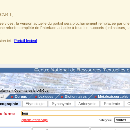
u CNRTL,
services, la version actuelle du portail sera prochainement remplacée par un
 une refonte complète de l'interface adaptée à tous les supports (ordinateurs, t
.
ion ici :
Portail lexical
cal
Corpus
Lexiques
Dictionnaires
Métalexicographie
icographie
Etymologie
Synonymie
Antonymie
Proxémie
C
ne forme
options d'affichage
catégorie :