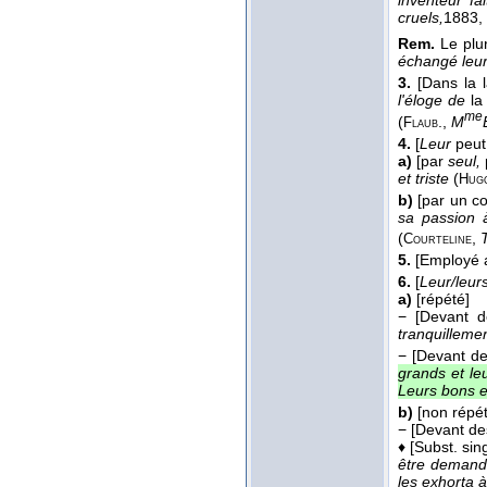
inventeur fa
cruels,
1883
,
Rem.
Le plu
échangé leurs
3.
[Dans la 
l'éloge de
la
me
(
.
,
M
Flaub
4.
[
Leur
peut
a)
[par
seul,
et triste
(
Hug
b)
[par un co
sa passion 
(
,
Courteline
5.
[Employé
6.
[
Leur/leur
a)
[répété]
−
[Devant d
tranquilleme
−
[Devant de
grands et leu
Leurs bons e
b)
[non répé
−
[Devant de
♦
[Subst. sin
être demandé
les exhorta à