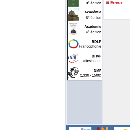
e
Erreur
9
édition
Académie
e
8
édition
Académie
e
4
édition
BDLP
Francophonie
BHVF
attestations
DMF
(1330 - 1500)