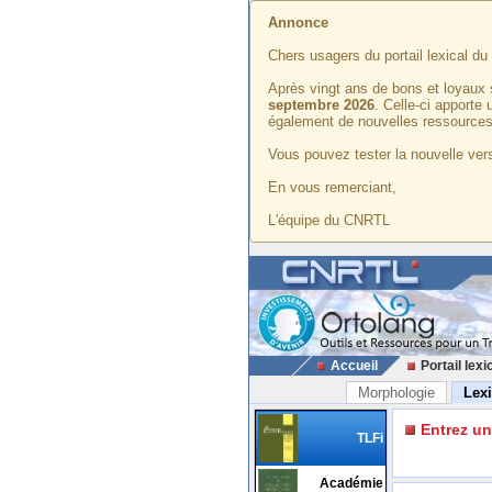
Annonce
Chers usagers du portail lexical d
Après vingt ans de bons et loyaux 
septembre 2026
. Celle-ci apporte
également de nouvelles ressources
Vous pouvez tester la nouvelle vers
En vous remerciant,
L'équipe du CNRTL
Accueil
Portail lexi
Morphologie
Lex
Entrez u
TLFi
Académie