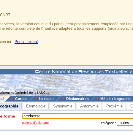
u CNRTL,
services, la version actuelle du portail sera prochainement remplacée par un
 une refonte complète de l'interface adaptée à tous les supports (ordinateurs, t
.
ion ici :
Portail lexical
cal
Corpus
Lexiques
Dictionnaires
Métalexicographie
icographie
Etymologie
Synonymie
Antonymie
Proxémie
C
ne forme
options d'affichage
catégorie :