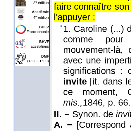
e
8
édition
faire connaître son
Académie
l'appuyer :
e
4
édition
1. Caroline (...
BDLP
Francophonie
comme pour 
BHVF
attestations
mouvement-là, c
DMF
avec une impert
(1330 - 1500)
significations 
invite
[it. dans 
ce moment, C
mis.,
1846
, p. 66.
II. −
Synon. de
invi
A. −
[Correspond