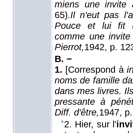
miens une invite
65).
Il n'eut pas l
Pouce et lui fit 
comme une invite 
Pierrot,
1942
, p. 12
B. −
1.
[Correspond à
i
noms de famille da
dans mes livres. I
pressante à péné
Diff. d'être,
1947
, p
2. Hier, sur l'
inv