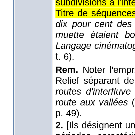
subdivisions à l'inté
Titre de séquence
dix pour cent des 
muette étaient bou
Langage cinématog
t. 6).
Rem.
Noter l'empr
Relief séparant d
routes d'interfluv
route aux vallées
(
p. 49).
2.
[Ils désignent u