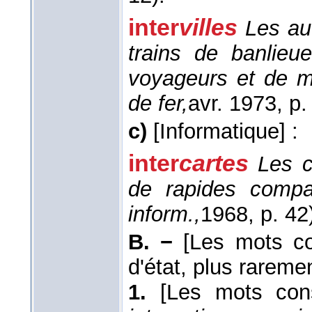
inter
villes
Les aut
trains de banlieue
voyageurs et de 
de fer,
avr. 1973
, p
c)
[Informatique]
:
inter
cartes
Les c
de rapides compa
inform.,
1968
, p. 42
B. −
[Les mots co
d'état, plus rareme
1.
[Les mots cons