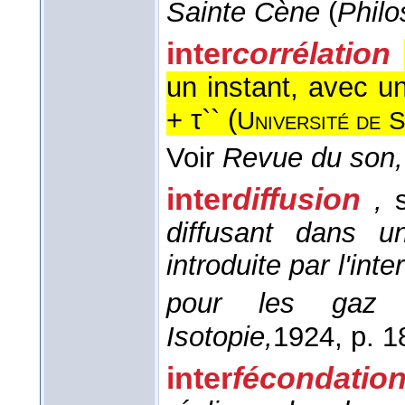
Sainte Cène
(
Philo
inter
corrélation
un instant, avec un
+ τ`` (
Université de
S
Voir
Revue du son
inter
diffusion
,
diffusant dans u
introduite par l'int
pour les gaz
Isotopie,
1924
, p. 1
inter
fécondatio