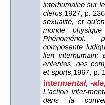
interhumaine sur le
clercs,
1927
, p. 236
sexualité, et qu'o
monde physique
Phénoménol. per
composante ludiqu
lien interhumain;
ententes, des com
et sports,
1967
, p. 
inter
mental, -ale
L'action inter-men
dans la conve