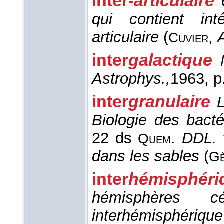
inter-
articulaire
qui contient int
articulaire
(
,
Cuvier
inter
galactique
Astrophys.,
1963
, p
inter
granulaire
Biologie des bacté
22 ds
.
DDL.
Quem
dans les sables
(
Gè
inter
hémisphér
hémisphères c
interhémisphériqu