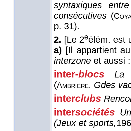
syntaxiques entre
consécutives
(
Coy
p. 31).
e
2.
[Le 2
élém. est u
a)
[Il appartient a
interzone
et aussi :
inter-
blocs
La 
(
,
Gdes vac
Ambrière
inter
clubs
Rencon
inter
sociétés
Un
(
Jeux et sports,
19