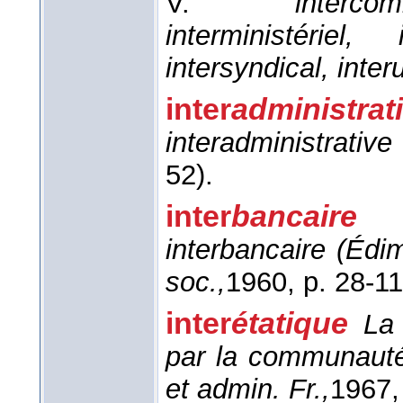
V.
interc
interministériel, 
intersyndical, inte
inter
administra
interadministrativ
52).
inter
bancair
interbancaire (Éd
soc.,
1960
, p. 28-11
inter
étatique
La
par la communauté
et admin. Fr.,
1967
,