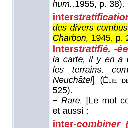
hum.,
1955
, p. 38).
inter
stratificatio
des divers combus
Charbon,
1945, p. 
Inter
stratifié, -ée
la carte, il y en a
les terrains, c
Neuchâtel
] (
Élie d
525).
−
Rare.
[Le mot co
et aussi :
inter-
combiner 