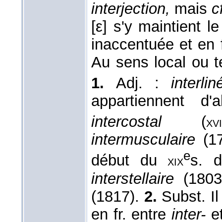
interjection,
mais
c
[ε] s'y maintient 
inaccentuée et en 
Au sens local ou t
1.
Adj. :
interli
appartiennent d
intercostal
(
xvi
intermusculaire
(1
e
début du
s. 
xix
interstellaire
(180
(1817).
2.
Subst. Il
en fr. entre
inter-
e