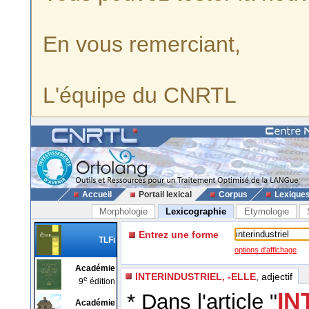
En vous remerciant,
L'équipe du CNRTL
Accueil
Portail lexical
Corpus
Lexique
Morphologie
Lexicographie
Etymologie
Entrez une forme
TLFi
options d'affichage
Académie
INTERINDUSTRIEL, -ELLE
, adjectif
e
9
édition
IN
* Dans l'article "
Académie