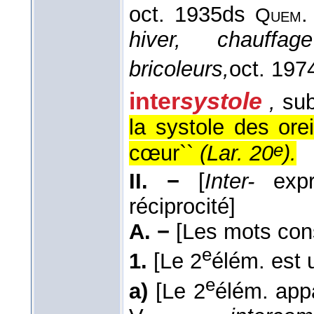
oct. 1935
ds
Quem
hiver, chauffa
bricoleurs,
oct. 197
inter
systole
,
sub
la systole des orei
e
cœur``
(
Lar. 20
).
II. −
[
Inter-
exp
réciprocité]
A. −
[Les mots cons
e
1.
[Le 2
élém. est u
e
a)
[Le 2
élém. app