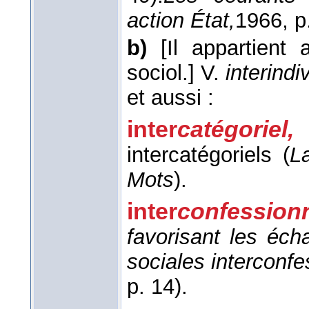
action État,
1966
, p
b)
[Il appartient
sociol.]
V.
interindi
et aussi :
inter
catégoriel,
intercatégoriels (
L
Mots
).
inter
confessionn
favorisant les écha
sociales interconf
p. 14).