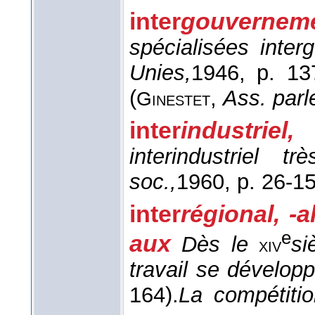
inter
gouverneme
spécialisées inte
Unies,
1946
, p. 13
(
,
Ass. parl
Ginestet
inter
industriel
interindustriel t
soc.,
1960
, p. 26-15
inter
régional, -a
e
aux
Dès le
si
xiv
travail se dévelop
164).
La compétitio