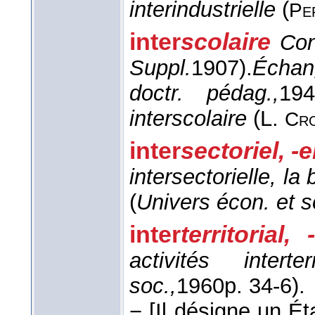
interindustrielle
(
Pe
inter
scolaire
Con
Suppl.
1907
).
Échan
doctr. pédag.,
194
interscolaire
(
L.
Cr
inter
sectoriel, -e
intersectorielle, la
(
Univers écon. et s
inter
territorial,
activités interte
soc.,
1960
p. 34-6).
−
[Il désigne un Ét