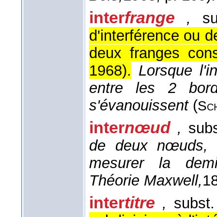
inter
frange
,
s
d'interférence ou d
deux franges cons
1968
).
Lorsque l'i
entre les 2 bords
s'évanouissent
(
Sc
inter
nœud
,
sub
de deux nœuds, q
mesurer la dem
Théorie Maxwell,
1
inter
titre
,
subst