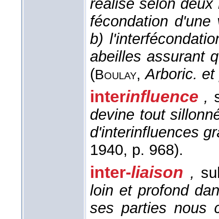
réalise selon deux 
fécondation d'une v
b) l'interfécondatio
abeilles assurant q
(
,
Arboric. et 
Boulay
inter
influence
,
devine tout sillonné
d'interinfluences g
1940
, p. 968).
inter-
liaison
,
su
loin et profond dans
ses parties nous