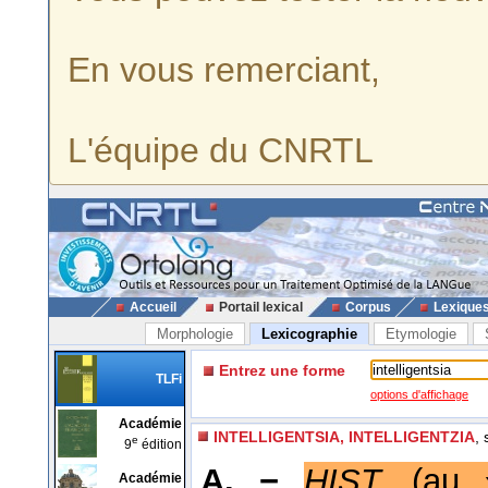
En vous remerciant,
L'équipe du CNRTL
Accueil
Portail lexical
Corpus
Lexique
Morphologie
Lexicographie
Etymologie
Entrez une forme
TLFi
options d'affichage
Académie
INTELLIGENTSIA, INTELLIGENTZIA
, 
e
9
édition
A. −
HIST.
(au
Académie