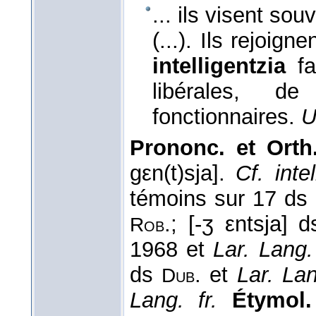
... ils visent sou
(...). Ils rejoign
intelligentzia
f
libérales, d
fonctionnaires.
U
Prononc. et Orth
gεn(t)sja].
Cf. inte
témoins sur 17 ds
.; [-ʒ εntsja] 
Rob
1968 et
Lar. Lang.
ds
. et
Lar. Lan
Dub
Lang. fr.
Étymol.