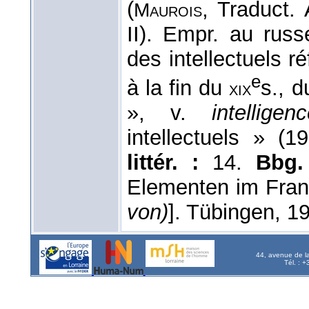
(
, Traduct.
Maurois
II). Empr. au russ
des intellectuels r
e
à la fin du
s., d
xix
», v.
intellig
intellectuels » (
littér. :
14.
Bbg
Elementen im Fra
von)
]. Tübingen, 19
44, avenue de l
Tél. : 