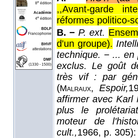
e
8
édition
,,Avant-garde int
Académie
réformes politico-so
e
4
édition
BDLP
B. −
P. ext.
Ensemb
Francophonie
d'un groupe).
Intel
BHVF
attestations
technique. − ... en 
DMF
exclus. Le goût de
(1330 - 1500)
très vif : par gén
(
,
Espoir,
1
Malraux
affirmer avec Kar
plus le prolétaria
moteur de l'hist
cult.,
1966
, p. 305):