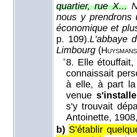
quartier, rue X...
N
nous y prendrons u
économique et pl
p. 109).
L'abbaye de
Limbourg
(
Huysmans
8. Elle étouffait
connaissait pers
à elle, à part l
venue
s'install
s'y trouvait dép
Antoinette
, 1908
b)
S'établir quelqu