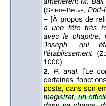
amenèrent M. Bail 
(
-
,
Port-
Sainte
Beuve
−
[À propos de rel
à une fête très t
avec le chapitre, 
Joseph, qui éta
l'établissement
(
Z
1000).
2.
P. anal.
[Le co
certaines fonctions
poste, dans son em
magistrat, un offici
dans sa charge, d