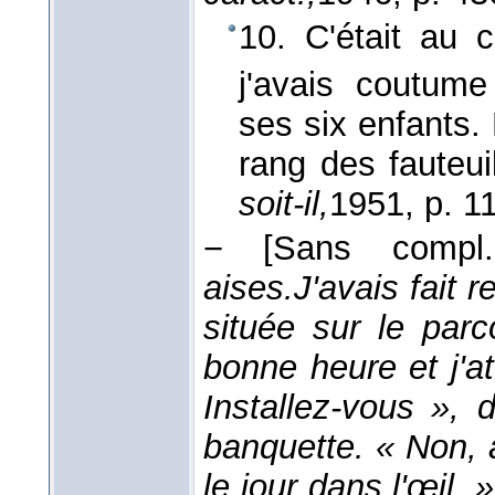
10. C'était au 
j'avais coutum
ses six enfants
rang des fauteui
soit-il,
1951
, p. 1
−
[Sans compl.
aises.
J'avais fait 
située sur le parc
bonne heure et j'a
Installez-vous », di
banquette. « Non, 
le jour dans l'œil. 