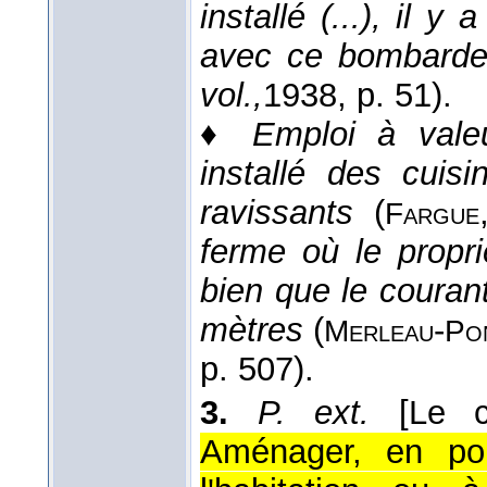
installé (...), il y
avec ce bombard
vol.,
1938
, p. 51).
♦
Emploi à valeur
installé des cuisi
ravissants
(
Fargue
ferme où le propriét
bien que le couran
mètres
(
-
Merleau
Po
p. 507).
3.
P. ext.
[Le c
Aménager, en pou