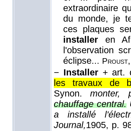
extraordinaire q
du monde, je t
ces plaques se
installer
en Af
l'observation s
éclipse...
Proust
−
Installer
+ art. 
les travaux de b
Synon.
monter, p
chauffage central.
a installé l'éle
Journal,
1905
, p. 9