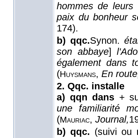
hommes de leurs ch
paix du bonheur s
174).
b)
qqc.
Synon.
éta
son abbaye
]
l'Ado
également dans tou
(
,
En rout
Huysmans
2.
Qqc. installe
a)
qqn dans
+ su
une familiarité m
(
,
Journal,
1
Mauriac
b)
qqc.
(suivi ou