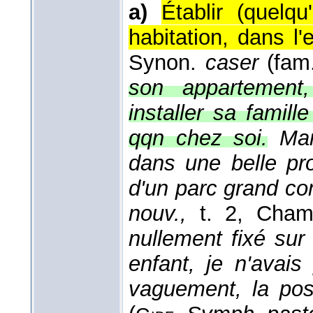
a)
Établir (quelq
habitation, dans l'
Synon.
caser
(fam
son appartement
installer sa famill
qqn chez soi.
Mam
dans une belle pr
d'un parc grand c
nouv.,
t. 2, Champ
nullement fixé sur
enfant, je n'avai
vaguement, la possi