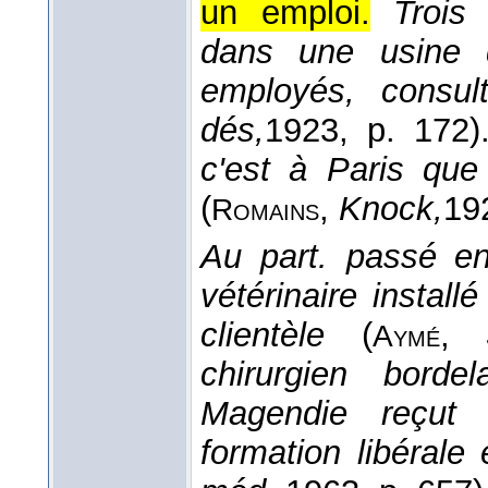
un emploi.
Trois
dans une usine d
employés, consu
dés,
1923
, p. 172)
c'est à Paris que
(
,
Knock,
19
Romains
Au part. passé en
vétérinaire install
clientèle
(
,
Aymé
chirurgien borde
Magendie reçut 
formation libérale 