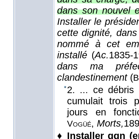
dans son nouvel e
Installer le préside
cette dignité, dans 
nommé à cet empl
installé
(
Ac.
1835-
dans ma préfect
clandestinement
(
B
2. ... ce débri
cumulait trois p
jours en fonc
,
Morts,
18
Vogüé
♦
Installer qqn (