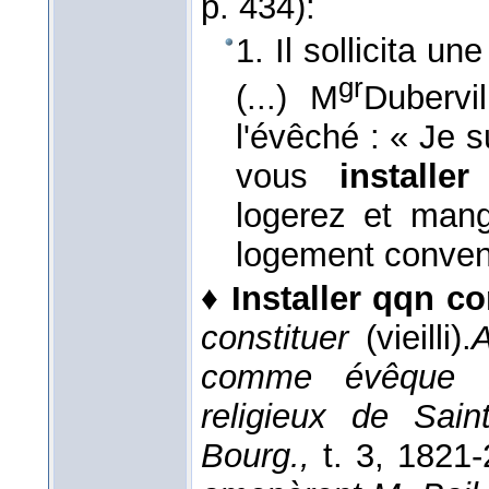
p. 434):
1. Il sollicita u
gr
(...) M
Dubervi
l'évêché : « Je s
vous
installe
logerez et mang
logement conven
♦
Installer qqn c
constituer
(vieilli).
A
comme évêque Ma
religieux de Sai
Bourg.,
t. 3
, 1821-