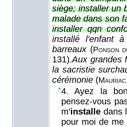
siège; installer un 
malade dans son fau
installer qqn conf
installé l'enfant
barreaux
(
Ponson d
131).
Aux grandes f
la sacristie surchau
cérémonie
(
Mauriac
4. Ayez la bon
pensez-vous pas
m'
installe
dans 
pour moi de me m