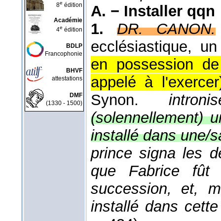
e
8
édition
A. −
Installer qqn
Académie
1.
DR. CANON.
e
4
édition
ecclésiastique, un 
BDLP
Francophonie
en possession de 
BHVF
appelé à l'exerce
attestations
Synon.
intro
DMF
(1330 - 1500)
(solennellement) 
installé dans une/s
prince signa les 
que Fabrice fût
succession, et, m
installé dans cett