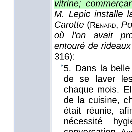
vitrine; commerçan
M. Lepic installe 
Carotte
(
,
Po
Renard
où l'on avait pro
entouré de rideau
316):
5. Dans la belle
de se laver le
chaque mois. E
de la cuisine, c
était réunie, a
nécessité hyg
conversation.