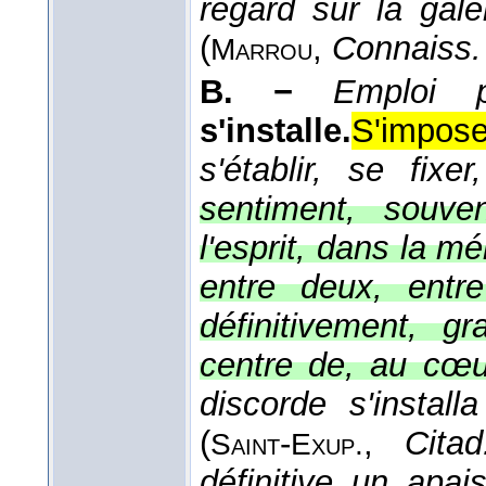
regard sur la gal
(
,
Connaiss. 
Marrou
B. −
Emploi p
s'installe.
S'impose
s'établir, se fixe
sentiment, souve
l'esprit, dans la mé
entre deux, entre
définitivement, g
centre de, au cœu
discorde s'insta
(
-
,
Citad
Saint
Exup.
définitive un apai