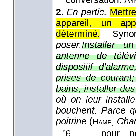
Ay
2.
En partic.
Mettre
appareil, un ap
déterminé.
Syn
poser.
Installer 
antenne de télév
dispositif d'alarm
prises de courant;
bains; installer de
où on leur installe
bouchent. Parce q
poitrine
(
,
Cha
Hamp
6. ... pour 