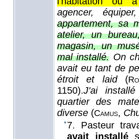
l'habitation ou
agencer, équiper,
appartement, sa ma
atelier, un burea
magasin, un musé
mal installé.
On ch
avait eu tant de pe
étroit et laid
(
Ro
1150).
J'ai insta
quartier des mate
diverse
(
,
Chu
Camus
7. Pasteur trava
avait installé