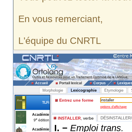
En vous remerciant,
L'équipe du CNRTL
Accueil
Portail lexical
Corpus
Lexique
Morphologie
Lexicographie
Etymologie
Entrez une forme
TLFi
options d'affichage
Académie
DÉSINSTALLER
INSTALLER
, verbe
e
9
édition
I. −
Emploi trans.
Académie