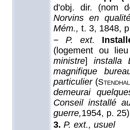
d'obj. dir. (nom d
Norvins en qualit
Mém.,
t. 3
, 1848
, p
−
P. ext.
Insta
(logement ou lieu
ministre
]
installa
magnifique burea
particulier
(
Stendha
demeurai quelque
Conseil installé 
guerre,
1954
, p. 25)
3.
P. ext., usuel