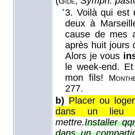
(
,
Symph. pasto
Gide
3. Voilà qui est
deux à Marseill
cause de mes af
après huit jours 
Alors je vous
in
le week-end. Et
mon fils!
Monthe
277.
b)
Placer ou loge
dans un lieu p
mettre.
Installer q
dans un compartim