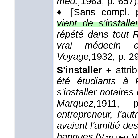
méd.,
1963
, p. 657)
♦
[Sans compl. p
vient de s'installe
répété dans tout R
vrai médecin
Voyage,
1932
, p. 2
S'installer
+ attri
été étudiants à P
s'installer notair
Marquez,
1911
, p
entrepreneur, l'autr
avaient l'amitié de
banques
(
Van der
M