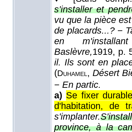
s'installer et pend
vu que la pièce es
de placards...? − 
en m'install
Baslèvre,
1919
, p. 
il. Ils sont en plac
(
,
Désert Bi
Duhamel
−
En partic.
a)
Se fixer durabl
d'habitation, de tr
s'implanter.
S'inst
province, à la cam