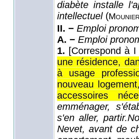
diabète installe l
intellectuel
(
Mounie
II. −
Emploi prono
A. −
Emploi pronom.
1.
[Correspond à I 
une résidence, dan
à usage professio
nouveau logement, 
accessoires néce
emménager, s'étab
s'en aller, partir.
No
Nevet, avant de ch