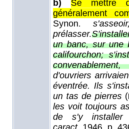
b)
Se mettre d
généralement co
Synon.
s'asseo
prélasser.
S'install
un banc, sur une ba
califourchon; s'in
convenablement, 
d'ouvriers arrivai
éventrée. Ils s'ins
un tas de pierres
(
les voit toujours a
de s'y install
caract.,
1946
, p. 43