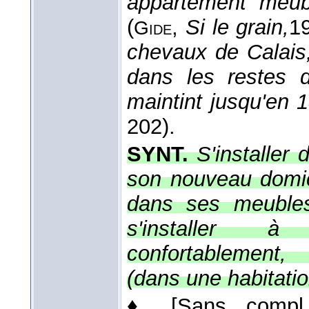
appartement meubl
(
,
Si le grain,
1
Gide
chevaux de Calais,
dans les restes d
maintint jusqu'en
202).
SYNT.
S'installer
son nouveau domic
dans ses meubles;
s'installer à
confortablement,
(dans une habitatio
♦
[Sans compl.