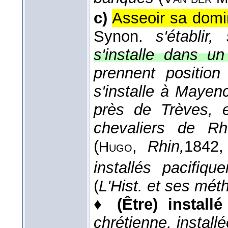
c)
Asseoir sa domi
Synon.
s'établir,
s'installe dans un
prennent position
s'installe à Mayen
près de Trèves, 
chevaliers de Rh
(
,
Rhin,
1842
,
Hugo
installés pacifi
(
L'Hist. et ses méth
♦
(Être) install
chrétienne, install