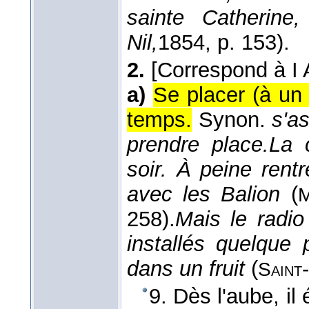
sainte Catherin
Nil,
1854
, p. 153).
2.
[Correspond à I 
a)
Se placer (à un 
temps.
Synon.
s'as
prendre place.
La 
soir. À peine rentré
avec les Balion
(
M
258).
Mais le radio
installés quelque 
dans un fruit
(
-
Saint
9. Dès l'aube, il