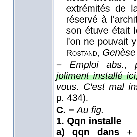
extrémités de l
réservé à l'arch
son étuve était 
l'on ne pouvait 
,
Genèse 
Rostand
−
Emploi abs., p
joliment installé i
vous. C'est mal in
p. 434).
C. −
Au fig.
1.
Qqn installe
a)
qqn dans
+ 