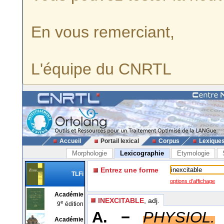
En vous remerciant,
L'équipe du CNRTL
Accueil
Portail lexical
Corpus
Lexique
Morphologie
Lexicographie
Etymologie
Entrez une forme
TLFi
options d'affichage
Académie
INEXCITABLE
, adj.
e
9
édition
A. −
PHYSIOL.
Académie