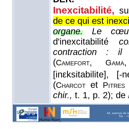
Inexcitabilité,
su
de ce qui est inexci
organe.
Le cœu
d'inexcitabilité
c
contraction : il
(
,
Camefort
Gama
[inεksitabilite], [-
(
et
Charcot
Pitres
chir.,
t. 1, p. 2); de
44, avenue de l
Tél. : 