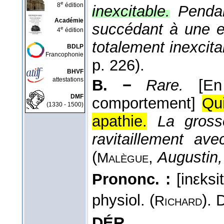
e
8
édition
inexcitable.
Penda
Académie
succédant à une ex
e
4
édition
totalement inexcit
BDLP
Francophonie
p. 226).
BHVF
attestations
B. −
Rare.
[En
DMF
comportement]
Qui
(1330 - 1500)
apathie.
La gross
ravitaillement av
(
,
Augustin
Malègue
Prononc. :
[inεksit
physiol. (
). 
Richard
DÉR.