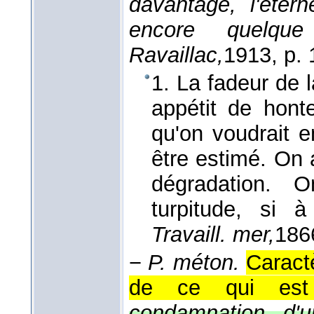
davantage, l'éter
encore quelq
Ravaillac,
1913
, p. 
1. La fadeur de
appétit de hon
qu'on voudrait e
être estimé. On 
dégradation. 
turpitude, si à
Travaill. mer,
186
−
P. méton.
Caract
de ce qui est 
condamnation, d'u