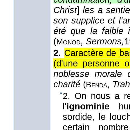
Christ
]
les a sentie
son supplice et l'
été que la faible
(
,
Sermons,
1
Monod
2.
Caractère de ba
(d'une personne o
noblesse morale d
charité
(
,
Trah
Benda
2. On nous a re
l'
ignominie
hu
sordide, le louc
certain nombr