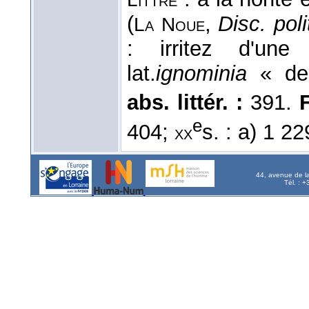
(
,
Disc. poli
La
Noue
: irritez d'un
lat.
ignominia
« de
abs. littér. :
391.
F
e
404;
s. : a) 1 22
xx
44, avenue de l
Tél. : 