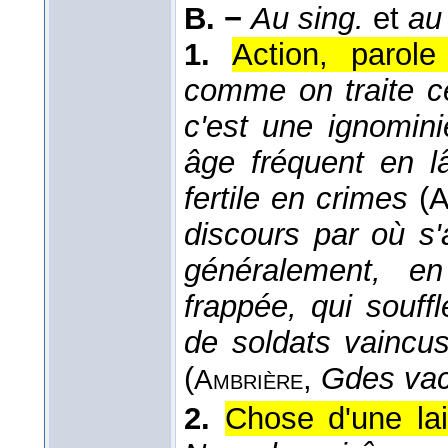
B. −
Au sing.
et
au 
1.
Action, parol
comme on traite c
c'est une ignomin
âge fréquent en l
fertile en crimes
(
discours par où s
généralement, en
frappée, qui souff
de soldats vaincus
(
,
Gdes vac
Ambrière
2.
Chose d'une lai