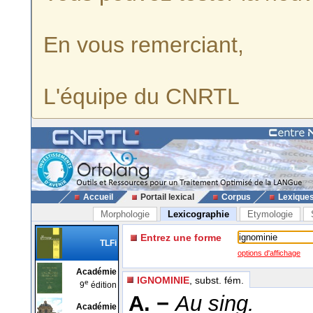
En vous remerciant,
L'équipe du CNRTL
Accueil
Portail lexical
Corpus
Lexique
Morphologie
Lexicographie
Etymologie
Entrez une forme
TLFi
options d'affichage
Académie
IGNOMINIE
, subst. fém.
e
9
édition
A. −
Au sing.
Académie