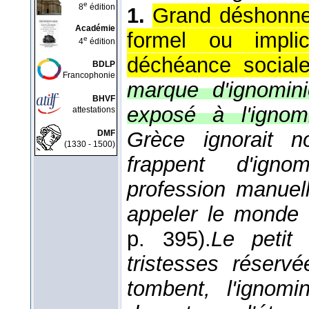
e
8
édition
1.
Grand déshonneu
Académie
formel ou implic
e
4
édition
déchéance sociale
BDLP
Francophonie
marque d'ignomini
BHVF
exposé à l'ignomi
attestations
Grèce ignorait no
DMF
(1330 - 1500)
frappent d'ign
profession manuell
appeler le monde
p. 395).
Le petit 
tristesses réserv
tombent, l'ignom