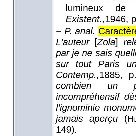
lumineux de 
Existent.,
1946
, 
−
P. anal.
Caractèr
L'auteur
[
Zola
]
re
par je ne sais quel
sur tout Paris 
Contemp.,
1885
, p
combien un pr
incompréhensif dès 
l'ignominie monume
jamais aperçu
(
H
149).