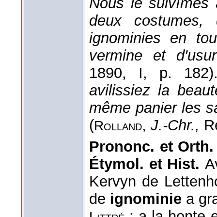
Nous le suivîmes 
deux costumes, d
ignominies en to
vermine et d'us
1890
, I, p. 182)
avilissiez la bea
même panier les sa
(
,
J.-Chr.,
R
Rolland
Prononc. et Orth.
Étymol. et Hist.
A
Kervyn de Lettenho
de
ignominie
a gr
: a la honte 
Littré