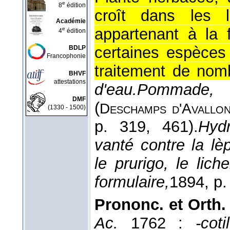
e
8
édition
croît dans les 
Académie
appartenant à la 
e
4
édition
certaines espèces 
BDLP
Francophonie
traitement de nom
BHVF
attestations
d'eau.
Pommade, s
DMF
(
Deschamps d'
Avallo
(1330 - 1500)
p. 319, 461).
Hyd
vanté contre la lè
le prurigo, le lich
formulaire,
1894
, p.
Prononc. et Orth.
Ac.
1762 :
-cot