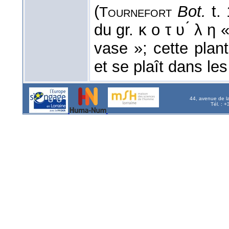
(
Bot.
t.
Tournefort
du gr. κ ο τ υ ́ λ η 
vase »; cette plant
et se plaît dans le
44, avenue de l
Tél. : 