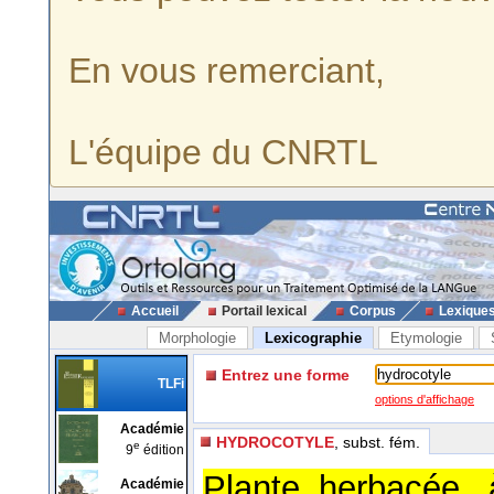
En vous remerciant,
L'équipe du CNRTL
Accueil
Portail lexical
Corpus
Lexique
Morphologie
Lexicographie
Etymologie
Entrez une forme
TLFi
options d'affichage
Académie
HYDROCOTYLE
, subst. fém.
e
9
édition
Plante herbacée, 
Académie