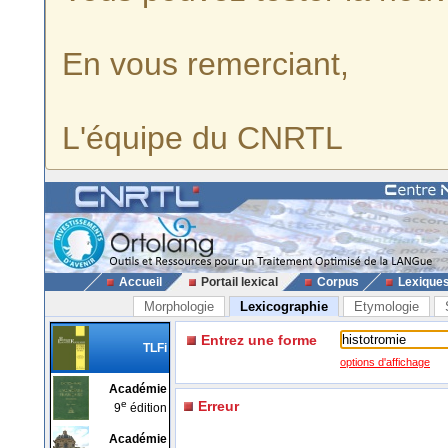
En vous remerciant,
L'équipe du CNRTL
Accueil
Portail lexical
Corpus
Lexique
Morphologie
Lexicographie
Etymologie
Entrez une forme
TLFi
options d'affichage
Académie
e
Erreur
9
édition
Académie