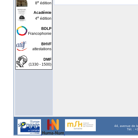
e
8
édition
Académie
e
4
édition
BDLP
Francophonie
BHVF
attestations
DMF
(1330 - 1500)
44, avenue de l
Tél. : 