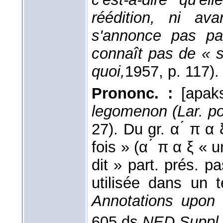
réédition, ni ava
s'annonce pas pa
connaît pas de « 
quoi,
1957
, p. 117).
Prononc. :
[apak
legomenon (Lar. po
27). Du gr. α ́ π α 
fois » (α ́ π α ξ « u
dit » part. prés. pa
utilisée dans un 
Annotations upon
605 ds
NED Suppl.