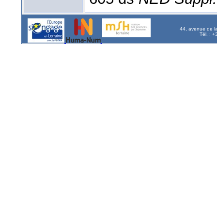
44, avenue de l
Tél. : 