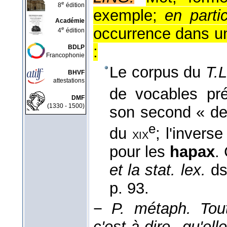
e
8
édition
exemple;
en parti
Académie
occurrence dans un
e
4
édition
:
BDLP
Francophonie
Le corpus du
T.L
BHVF
attestations
de vocables pr
DMF
(1330 - 1500)
son second « dem
e
du
; l'invers
xix
pour les
hapax
.
et la stat. lex.
d
p. 93.
−
P. métaph.
Tou
c'est-à-dire qu'e