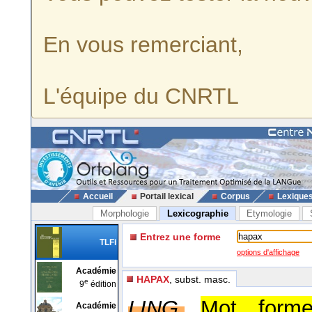
En vous remerciant,
L'équipe du CNRTL
Accueil
Portail lexical
Corpus
Lexique
Morphologie
Lexicographie
Etymologie
Entrez une forme
TLFi
options d'affichage
Académie
HAPAX
, subst. masc.
e
9
édition
LING.
Mot, form
Académie