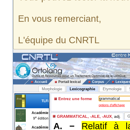
En vous remerciant,
L'équipe du CNRTL
Accueil
Portail lexical
Corpus
Lexique
Morphologie
Lexicographie
Etymologie
Entrez une forme
TLFi
options d'affichage
Académie
GRAMMATICAL, -ALE, -AUX
, adj.
e
9
édition
A. −
Relatif à 
Académie