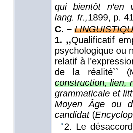
qui bientôt n'en
lang. fr.,
1899
, p. 41
C. −
LINGUISTIQ
1.
,,
Qualificatif e
psychologique ou na
relatif à l'expres
de la réalité`` (
construction, lien, 
grammaticale et lit
Moyen Âge ou de
candidat
(
Encyclop
2. Le désaccord