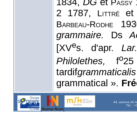
1834,
DG
et
Passy
2 1787,
e
Littré
-
193
Barbeau
Rodhe
grammaire.
Ds
A
e
[XV
s. d'apr.
Lar
o
Philolethes,
f
25
tardif
grammatical
grammatical ».
Fré
44, avenue de l
Tél. : 