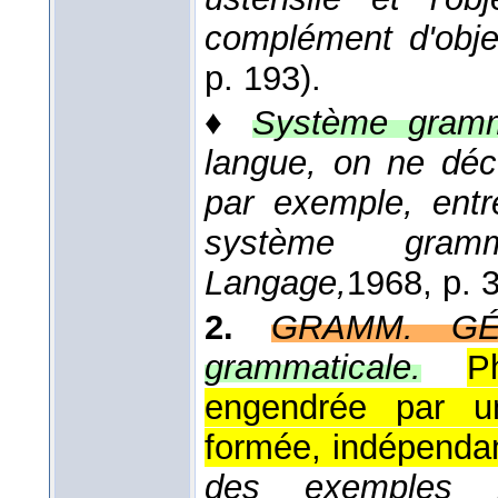
complément d'obj
p. 193).
♦
Système gramm
langue, on ne déc
par exemple, entr
système gram
Langage,
1968
, p. 
2.
GRAMM. GÉ
grammaticale.
P
engendrée par u
formée, indépendam
des exemples 