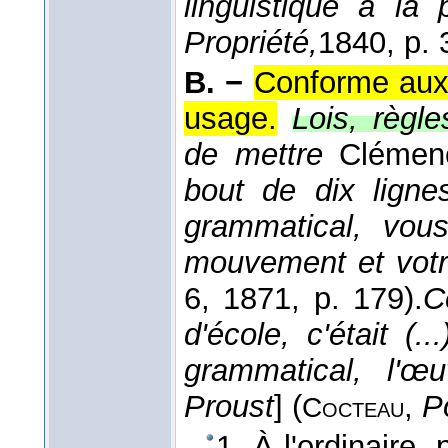
linguistique à la 
Propriété,
1840
, p. 
B. −
Conforme aux 
usage.
Lois, règl
de mettre
Cléme
bout de dix ligne
grammatical, vous
mouvement et votre
6
, 1871
, p. 179).
C
d'école, c'était (
grammatical, l'
Proust
] (
,
Po
Cocteau
1. À l'ordinaire