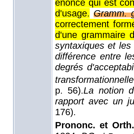
énoncé qui est co
d'usage.
Gramm. g
correctement formé
d'une grammaire 
syntaxiques et les 
différence entre l
degrés d'acceptabi
transformationnell
p. 56).
La notion d
rapport avec un 
176).
Prononc. et Orth