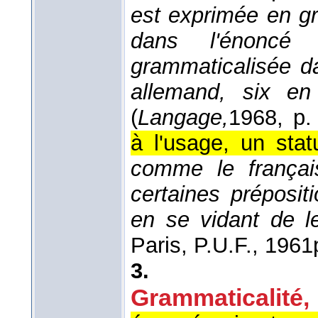
est exprimée en gr
dans l'énonc
grammaticalisée d
allemand, six en
(
Langage,
1968
, p.
à l'usage, un stat
comme le français
certaines préposit
en se vidant de 
Paris, P.U.F.
, 1961
3.
Grammaticalité,