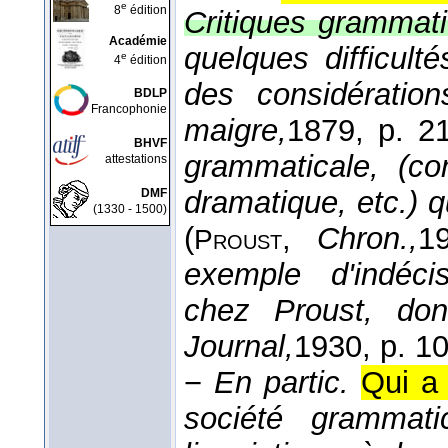
e
8
édition
Critiques grammati
Académie
quelques difficult
e
4
édition
des considératio
BDLP
Francophonie
maigre,
1879
, p. 21
BHVF
grammaticale, (c
attestations
dramatique, etc.) qu
DMF
(1330 - 1500)
(
,
Chron.,
1
Proust
exemple d'indécis
chez Proust, don
Journal,
1930
, p. 1
−
En partic.
Qui a 
société grammati