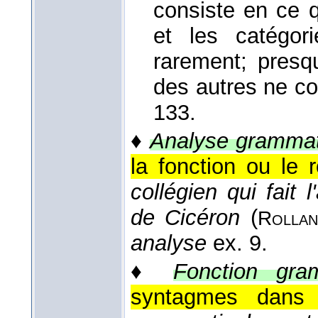
consiste en ce 
et les catégor
rarement; presq
des autres ne c
133.
♦
Analyse grammat
la fonction ou le 
collégien qui fait
de Cicéron
(
Rollan
analyse
ex. 9.
♦
Fonction gram
syntagmes dans 