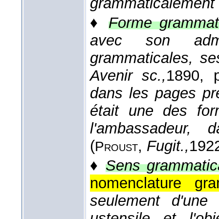
grammaticalement
♦
Forme grammati
avec son admi
grammaticales, se
Avenir sc.,
1890
, 
dans les pages pr
était une des fo
l'ambassadeur, d
(
,
Fugit.,
192
Proust
♦
Sens grammatica
nomenclature gra
seulement d'une é
ustensile et l'o