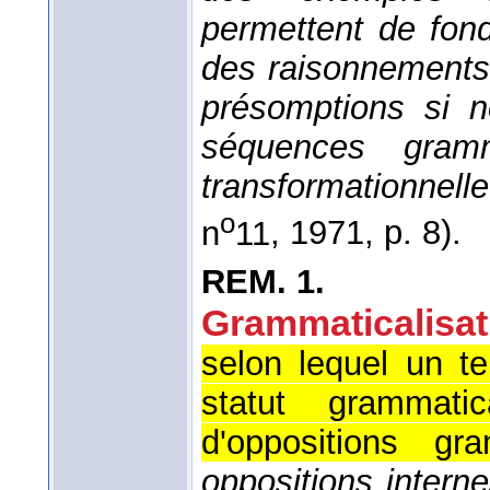
permettent de fon
des raisonnements 
présomptions si n
séquences gram
transformationnell
o
n
11
, 1971
, p. 8).
REM.
1.
Grammaticalisat
selon lequel un t
statut grammat
d'oppositions gra
oppositions interne