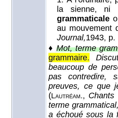
la sienne, ni 
grammaticale
o
au mouvement d
Journal,
1943
, p.
♦
Mot, terme gram
grammaire.
Discu
beaucoup de perso
pas contredire, 
preuves, ce que j
(
,
Chants 
Lautréam.
terme grammatical,
a échoué sous la